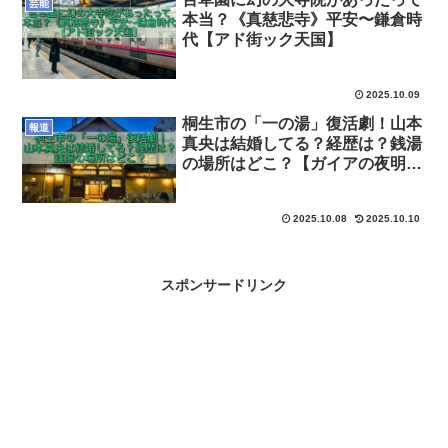
芸能
本当？《真慈悲寺》平安〜鎌倉時
代【アド街ック天国】
2025.10.09
桐生市の「一の湯」復活劇！山本
報道
真央は結婚してる？経歴は？銭湯
の場所はどこ？【ガイアの夜明
け】
2025.10.08
2025.10.10
スポンサードリンク