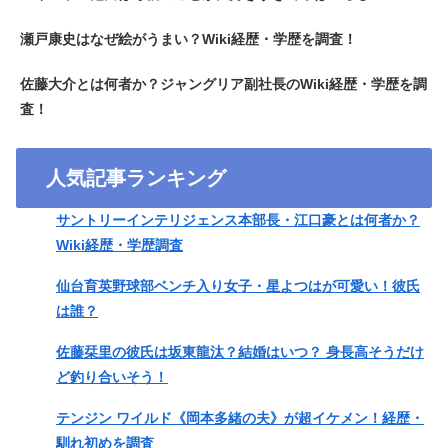
瀬戸康史はなぜ絵がうまい？Wiki経歴・学歴を調査！
佐藤大介とは何者か？ジャングリア副社長のWiki経歴・学歴を調
査！
人気記事ランキング
サントリーインテリジェンス本部長・江口豪とは何者か？
Wiki経歴・学歴調査
仙台育英野球部ベンチ入り女子・星よつはが可愛い！彼氏
は誰？
佐藤栞里の彼氏は坂東龍汰？結婚はいつ？ 身長高そうだけ
ど釣り合いそう！
テンジン ワイルド《岡本多緒の夫》が超イケメン！経歴・
馴れ初めを調査