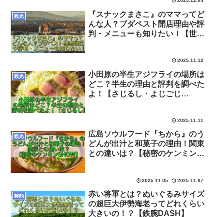
2025.12.04
『スナックまさこ』のママってど
観光
んな人？ブダペスト開店理由や評
判・メニューも知りたい！【世界
の秘境】
2025.11.12
小田原の半生アジフライの場所は
観光
どこ？半生の理由と評判を調べた
よ！【さじるし・よじごじ
Days】
2025.11.11
広島ソウルフード『ちから』のう
観光
どんが出汁と和菓子の理由！関東
との違いは？【秘密のケンミン
SHOW】
2025.11.05
2025.11.07
赤い将軍とは？ぬいぐるみサイズ
芸能
の超巨大伊勢海老ってどれくらい
大きいの！？【鉄腕DASH】