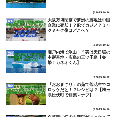
2025.10.26
大阪万博閉幕で夢洲の跡地は中国
報道
企業に売却！？IRでカジノ？ミャ
クミャク像はどこへ？
2025.10.13
瀬戸内海で氷山！？実は天日塩の
芸能
中継基地・広島の三ツ子島【突
撃！カネオくん】
2025.10.12
『おおまさり』の茹で落花生でコ
芸能
ロッケだと！？レシピは？【埼玉
県松伏町で相葉マナブ】
2025.10.10
百草園に幻の大寺院があったって