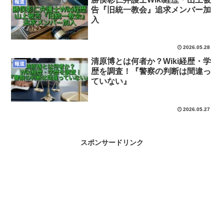
報道
告『旧統一教会』追求メンバー加
入
2026.05.28
清原博とは何者か？Wiki経歴・学
報道
歴を調査！『警察の判断は間違っ
ていない』
2026.05.27
スポンサードリンク