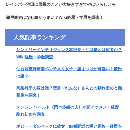
レインボー池田は母親のことが大好きすぎてやばいらしいｗ
瀬戸康史はなぜ絵がうまい？Wiki経歴・学歴を調査！
人気記事ランキング
サントリーインテリジェンス本部長・江口豪とは何者か？
Wiki経歴・学歴調査
仙台育英野球部ベンチ入り女子・星よつはが可愛い！彼氏
は誰？
高梨雄平の嫁は誰？恋奈（れんな）さんとの馴れ初めと顔
画像を調査！
テンジン ワイルド《岡本多緒の夫》が超イケメン！経歴・
馴れ初めを調査
ボビー・ダルベックに彼女！結婚間近の噂と家族・経歴を