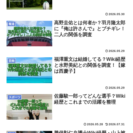
2026.05.30
高野圭佑とは何者か？羽月隆太郎
報道
に『俺は許さんで』とブチギレ！
二人の関係を調査
2026.05.29
福澤重文は結婚してる？Wiki経歴
芸能
と水野美紀との関係を調査！【嫁
は西慶子】
2026.05.29
佐藤駿一郎ってどんな選手？Wiki
スポーツ
経歴とこれまでの活躍を整理
2026.05.28
2026.07.31
勝俣彰仁弁護士Wiki経歴・山上被