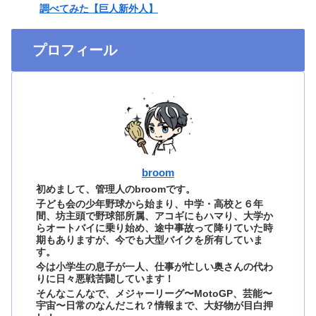
調べてみた【巨人新外人】
プロフィール
broom
初めまして、管理人のbroomです。
子ども会の少年野球から始まり、中学・高校と６年
間、坊主頭で野球部所属、アコギにもハマり、大学か
らオートバイに乗り始め、途中事故って降りていた時
期もありますが、今でも大型バイクを所有していま
す。
今は小学生の息子が一人、仕事が忙しい奥さんの代わ
りに日々悪戦苦闘しています！
そんなこんなで、メジャーリーグ〜MotoGP、芸能〜
宇宙〜日常のなんだこれ？情報まで、大好物が目白押