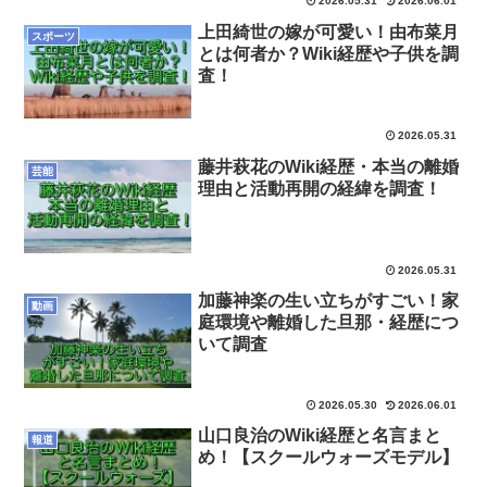
2026.05.31
2026.06.01
上田綺世の嫁が可愛い！由布菜月
スポーツ
とは何者か？Wiki経歴や子供を調
査！
2026.05.31
藤井萩花のWiki経歴・本当の離婚
芸能
理由と活動再開の経緯を調査！
2026.05.31
加藤神楽の生い立ちがすごい！家
動画
庭環境や離婚した旦那・経歴につ
いて調査
2026.05.30
2026.06.01
山口良治のWiki経歴と名言まと
報道
め！【スクールウォーズモデル】