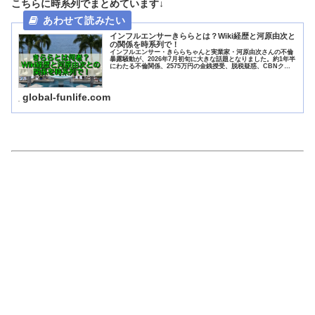
こちらに時系列でまとめています↓
インフルエンサーきららとは？Wiki経歴と河原由次と
の関係を時系列で！
インフルエンサー・きららちゃんと実業家・河原由次さんの不倫
暴露騒動が、2026年7月初旬に大きな話題となりました。約1年半
にわたる不倫関係、2575万円の金銭授受、脱税疑惑、CBNクッ
キー問題まで、複雑に絡み合った騒動の全容を時系列で追って...
global-funlife.com