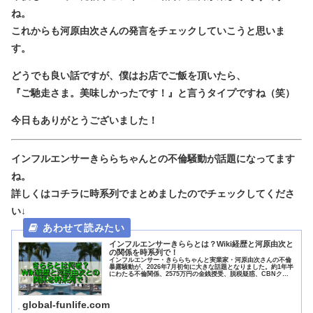
ね。
これからも河原由次さんの発言をチェックしていこうと思いま
す。
どうでも良い話ですが、僕はお店でご飯を頂いたら、
『ご馳走さま。美味しかったです！』と言うタイプですね（笑）
今日もありがとうございました！
インフルエンサーきららちゃんとの不倫騒動が話題になってます
ね。
詳しくはコチラに時系列でまとめましたのでチェックしてくださ
い↓
インフルエンサーきららとは？Wiki経歴と河原由次と
の関係を時系列で！
インフルエンサー・きららちゃんと実業家・河原由次さんの不倫
暴露騒動が、2026年7月初旬に大きな話題となりました。約1年半
にわたる不倫関係、2575万円の金銭授受、脱税疑惑、CBNクッ
キー問題まで、複雑に絡み合った騒動の全容を時系列で追って...
global-funlife.com