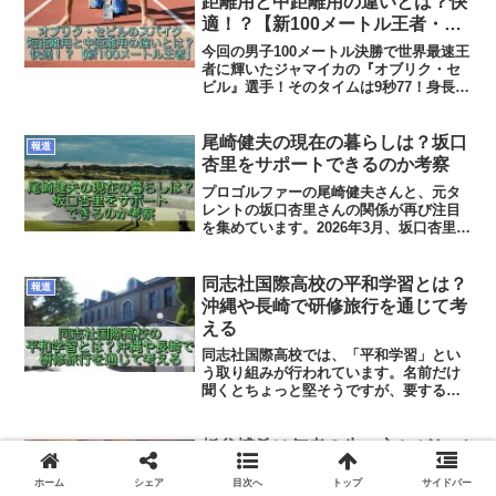
距離用と中距離用の違いとは？快
適！？【新100メートル王者・世
界陸上2025】
今回の男子100メートル決勝で世界最速王
者に輝いたジャマイカの『オブリク・セ
ビル』選手！そのタイムは9秒77！身長
170cmと小柄ながら金メダルを獲得しま
した！そして今朝はそのオブリク・セビ
ル選手の使用するスパイクに注目が集ま
尾崎健夫の現在の暮らしは？坂口
報道
っています！な...
杏里をサポートできるのか考察
プロゴルファーの尾崎健夫さんと、元タ
レントの坂口杏里さんの関係が再び注目
を集めています。2026年3月、坂口杏里さ
んが義父・尾崎健夫さんとの連絡を熱望
し、二人の現在の関係や、サポートの可
能性について世間の関心が高まっている
同志社国際高校の平和学習とは？
報道
んです。そんなわけで、尾崎健夫さんの
沖縄や長崎で研修旅行を通じて考
現在の暮らしついて、見ていこうと思い
える
ます。
同志社国際高校では、「平和学習」とい
う取り組みが行われています。名前だけ
聞くとちょっと堅そうですが、要するに
「戦争や差別、人権などについて学びな
がら、平和な社会をどう作るかをみんな
で考えていく学び」ということだそうで
板谷博希は何者？生い立ちがヤバ
報道
す。そんな平和学習とは？目的や特徴に
い！経歴とテキーラ32杯事件の真
ついて見ていこうと思います。
ホーム
シェア
目次へ
トップ
サイドバー
相と求刑