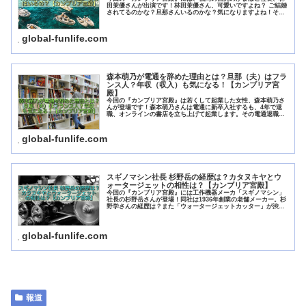
田茉優さんが出演です！林田茉優さん、可愛いですよね？ ご結婚
されてるのかな？旦那さんいるのかな？気になりますよね！そん
な話や林田茉優さんの経歴、どんなかまぼこ屋さんなの？という
あたり...
global-funlife.com
森本萌乃が電通を辞めた理由とは？旦那（夫）はフラ
ンス人？年収（収入）も気になる！【カンブリア宮
殿】
今回の『カンブリア宮殿』は若くして起業した女性、森本萌乃さ
んが登場です！森本萌乃さんは電通に新卒入社するも、4年で退
職、オンラインの書店を立ち上げて起業します。その電通退職の
理由は？旦那さんはどんな人？現在の年収は？などなど、ちょっ
と気にな...
global-funlife.com
スギノマシン社長 杉野岳の経歴は？カタヌキヤとウ
ォータージェットの相性は？【カンブリア宮殿】
今回の『カンブリア宮殿』には工作機器メーカ「スギノマシン」
社長の杉野岳さんが登場！同社は1936年創業の老舗メーカー。杉
野学さんの経歴は？また「ウォータージェットカッター」が渋谷
の「カワイイ」を創っているそのギャップについて調べてみまし
た！
global-funlife.com
報道