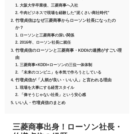
大阪大学卒業後、三菱商事へ入社
牛肉ビジネスで現場を経験した“泥くさい商社時代”
竹増貞信はなぜ三菱商事からローソン社長になったの
か？
ローソンと三菱商事の深い関係
2016年、ローソン社長に就任
竹増貞信のローソンと三菱商事・KDDIの連携がすごい理
由
三菱商事×KDDI×ローソンの三位一体体制
「未来のコンビニ」を本気で作ろうとしている
竹増貞信が「人柄が良い・いい人」と言われる理由
現場を大事にする経営スタイル
「偉そうじゃない社長」という安心感
いい人・竹増貞信のまとめ
三菱商事出身！ローソン社長・