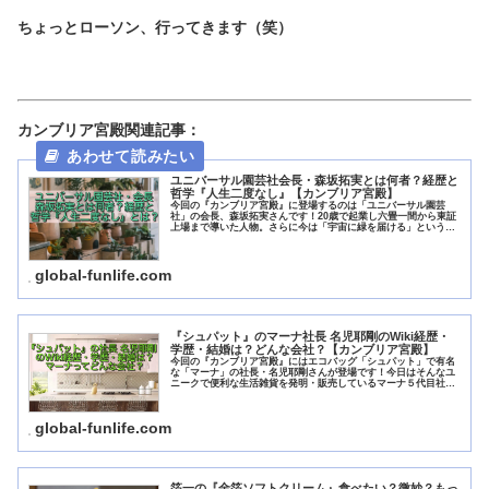
ちょっとローソン、行ってきます（笑）
カンブリア宮殿関連記事：
ユニバーサル園芸社会長・森坂拓実とは何者？経歴と
哲学『人生二度なし』【カンブリア宮殿】
今回の『カンブリア宮殿』に登場するのは「ユニバーサル園芸
社」の会長、森坂拓実さんです！20歳で起業し六畳一間から東証
上場まで導いた人物。さらに今は「宇宙に緑を届ける」というス
ケールの大きな目標を掲げています。今日は、森坂拓実さんの学
歴・経歴...
global-funlife.com
『シュパット』のマーナ社長 名児耶剛のWiki経歴・
学歴・結婚は？どんな会社？【カンブリア宮殿】
今回の『カンブリア宮殿』にはエコバッグ「シュパット」で有名
な「マーナ」の社長・名児耶剛さんが登場です！今日はそんなユ
ニークで便利な生活雑貨を発明・販売しているマーナ５代目社
長・名児耶剛さんについて、Wikiプロフィール・結婚してる
の？・どん...
global-funlife.com
箔一の『金箔ソフトクリーム』食べたい？微妙？もっ