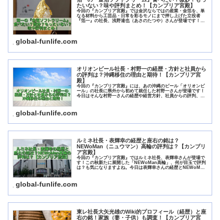
たいない？味や評判まとめ！【カンブリア宮殿】
今回の『カンブリア宮殿』では金沢ならではの産業・金箔を、単
なる材料から工芸品・日常を彩るモノにまで押し上げた立役者
『箔一』の社長、浅野達也（あさのたつや）さんが登場です！そ
して「箔一」さんと言えばあの金箔ソフトクリーム「金箔のかが
やきソフト...
global-funlife.com
オリオンビール社長・村野一の経歴・方針と社員から
の評判は？沖縄移住の理由と期待！【カンブリア宮
殿】
今回の『カンブリア宮殿』には、あの沖縄のビール「オリオンビ
ール」の社長に県外から初めて就任した村野一さんが登場です！
今日はそんな村野一さんの経歴や経営方針、社員からの評判、村
野一さんは社長就任にあたって沖縄に移住したそうですが、その
移住の経...
global-funlife.com
ルミネ社長・表輝幸の経歴と座右の銘は？
NEWoMan（ニュウマン）高輪の評判は？【カンブリ
ア宮殿】
今回の『カンブリア宮殿』ではルミネ社長、表輝幸さんが登場で
す！この秋新たに展開した「NEWoMan高輪」、何が目玉で評判
は？も気になりますよね。今日は表輝幸さんの経歴とNEWoMan
高輪の評判、そして表輝幸さんの座右の銘と言われている「仕
事...
global-funlife.com
東レ社長大矢光雄のWiki的プロフィール（経歴）と座
右の銘！家族（妻・子供）も調査！【カンブリア宮