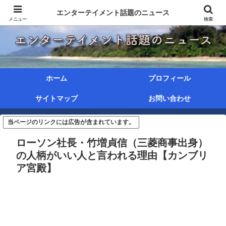
エンターテイメント話題のニュース
メニュー
検索
ホーム
プロフィール
サイトマップ
お問い合わせ
当ページのリンクには広告が含まれています。
ローソン社長・竹増貞信（三菱商事出身）
の人柄がいい人と言われる理由【カンブリ
ア宮殿】