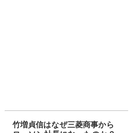
竹増貞信はなぜ三菱商事から