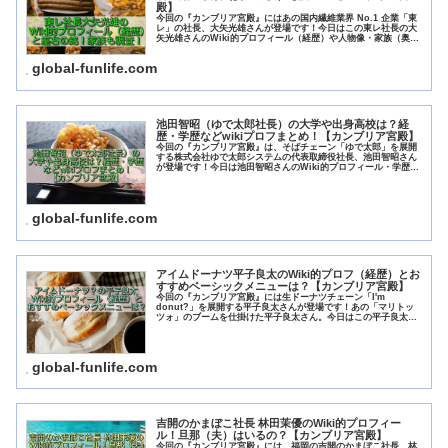
殿】
今回の『カンブリア宮殿』にはあの国内繊維業界 No.1 企業「東
レ」の社長、大矢光雄さんが登場です！今日はこの東レ社長の大
矢光雄さんのWiki的プロフィール（経歴）や人物像・家族（奥さ
んやお子さん）、そして座右の銘などなど、ちょっと見ていき...
global-funlife.com
池田智昭（ゆで太郎社長）の大学や出身高校は？経
歴・学歴などwikiプロフまとめ！【カンブリア宮殿】
今回の『カンブリア宮殿』は、そばチェーン「ゆで太郎」を展開
する株式会社ゆで太郎システムの代表取締役社長、池田智昭さん
が登場です！今日は池田智昭さんのWiki的プロフィール・学歴、
池智昭さんおすすめのあるメニューの食べ方まで、ちょっと調べ
てみ...
global-funlife.com
アイムドーナツ平子良太のWiki的プロフ（経歴）とお
すすめベーシックメニューは？【カンブリア宮殿】
今回の『カンブリア宮殿』には生ドーナツチェーン「I'm
donut?」を展開する平子良太さんが登場です！あの「マリトッ
ツォ」のブームを仕掛けた平子良太さん。今日はこの平子良太さ
んの経歴や趣味・嗜好、家族のこと、そしてアイムドーナツ...
global-funlife.com
吉開のかまぼこ社長 林田茉優のWiki的プロフィー
ル！旦那（夫）はいるの？【カンブリア宮殿】
今回の『カンブリア宮殿』には、福岡の吉開のかまぼこ社長、林