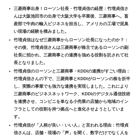
三菱商事出身！ローソン社長・竹増貞信の経歴：竹増貞信さ
んは大阪池田市の出身で大阪大学を卒業後、三菱商事へ。畜
産部で
牛肉の輸入ビジネス
を担当し、アメリカの工場で泥臭
い現場の経験を積みました。
竹増貞信はなぜ三菱商事からローソン社長になったのか？：
その後、竹増貞信さんは三菱商事が株主であるローソンの副
社長に招かれ、三菱商事との連携を強める役割を託されて社
長となりました。
竹増貞信のローソンと三菱商事・KDDIの連携がすごい理由：
竹増貞信さんの下で、三菱商事とKDDIがローソンの株を折半
し、実際の事業でも強力な連携を実現しました。これにより
三菱商事のビジネスネットワーク、KDDIのデジタル通信技術
を連携させ、コンビニを単なる小売業の店舗から地域のイン
フラとしての役割を持つ拠点へと進化させようとしていま
す。
竹増貞信が「人柄が良い・いい人」と言われる理由：竹増貞
信さんは、店舗・現場の「声」を聞く、数字だけでなく人を