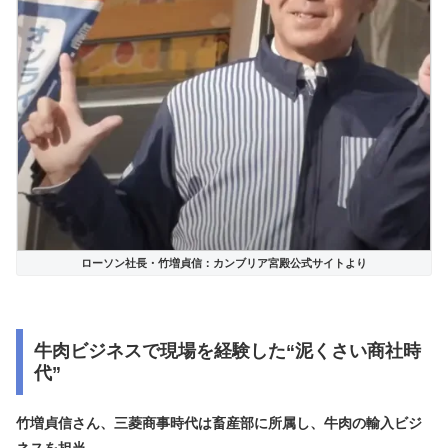
ローソン社長・竹増貞信：カンブリア宮殿公式サイトより
牛肉ビジネスで現場を経験した“泥くさい商社時
代”
竹増貞信さん、三菱商事時代は畜産部に所属し、
牛肉の輸入ビジ
ネス
を担当。