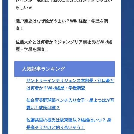
レインボー池田は母親のことが大好きすぎてやばい
らしいｗ
瀬戸康史はなぜ絵がうまい？Wiki経歴・学歴を調
査！
佐藤大介とは何者か？ジャングリア副社長のWiki経
歴・学歴を調査！
人気記事ランキング
サントリーインテリジェンス本部長・江口豪と
は何者か？Wiki経歴・学歴調査
仙台育英野球部ベンチ入り女子・星よつはが可
愛い！彼氏は誰？
佐藤栞里の彼氏は坂東龍汰？結婚はいつ？ 身
長高そうだけど釣り合いそう！