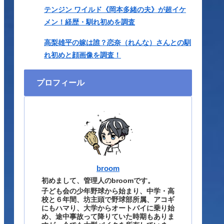
テンジン ワイルド《岡本多緒の夫》が超イケ
メン！経歴・馴れ初めを調査
高梨雄平の嫁は誰？恋奈（れんな）さんとの馴
れ初めと顔画像を調査！
プロフィール
broom
初めまして、管理人のbroomです。
子ども会の少年野球から始まり、中学・高
校と６年間、坊主頭で野球部所属、アコギ
にもハマり、大学からオートバイに乗り始
め、途中事故って降りていた時期もありま