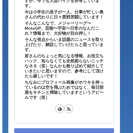
すが、今でも大型バイクを所有していま
す。
今は小学生の息子が一人、仕事が忙しい奥
さんの代わりに日々悪戦苦闘しています！
そんなこんなで、メジャーリーグ〜
MotoGP、芸能〜宇宙〜日常のなんだこ
れ？情報まで、大好物が目白押し！
そんな視点からいま話題のニュースを取り
上げたり、解説していけたらと思っていま
す。
皆さんのちょっと気になる情報、お役立ち
ハック、知らなくても全然困らないニッチ
なネタ（笑）なんかも散りばめて紹介して
いきたいと思いますので、参考にして頂け
たら嬉しいです！
ちなみにプロフィール画像がホウキを持っ
ているのは空を飛ぶためではなく、毎日部
屋をキチンと掃除していますというアピー
ルです（笑）