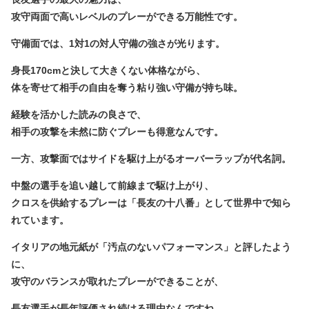
攻守両面で高いレベルのプレーができる万能性
です。
守備面では、
1対1の対人守備の強さ
が光ります。
身長170cmと決して大きくない体格ながら、
体を寄せて相手の自由を奪う粘り強い守備が持ち味。
経験を活かした読みの良さで、
相手の攻撃を未然に防ぐプレーも得意なんです。
一方、攻撃面では
サイドを駆け上がるオーバーラップ
が代名詞。
中盤の選手を追い越して前線まで駆け上がり、
クロスを供給するプレーは「長友の十八番」として世界中で知ら
れています。
イタリアの地元紙が「汚点のないパフォーマンス」と評したよう
に、
攻守のバランスが取れたプレーができることが、
長友選手が長年評価され続ける理由なんですね。