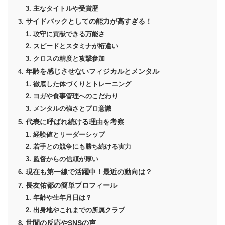
主なタイトルや受賞歴
サイドバックとしての能力が高すぎる！
攻守に貢献できる万能さ
スピードとスタミナが桁違い
クロスの精度と攻撃参加
年齢を感じさせないフィジカルとメンタル
徹底した体づくりとトレーニング
ヨガや食事管理へのこだわり
メンタルの強さとプロ意識
代表に呼ばれ続ける理由を考察
経験値とリーダーシップ
若手との競争にも勝ち続ける実力
監督からの信頼が厚い
現在も第一線で活躍中！最近の動向は？
長友佑都の簡単プロフィール
年齢や生年月日は？
出身地やこれまでの所属クラブ
世間の反応やSNSの声