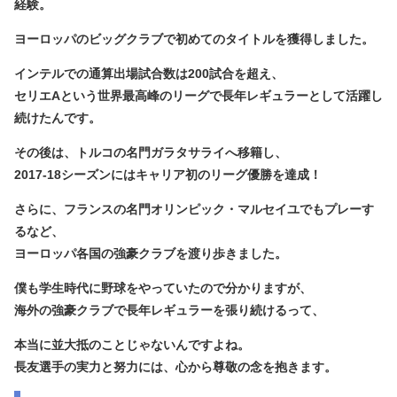
経験。
ヨーロッパのビッグクラブで初めてのタイトルを獲得しました。
インテルでの通算出場試合数は200試合を超え、
セリエAという世界最高峰のリーグで長年レギュラーとして活躍し
続けたんです。
その後は、トルコの名門
ガラタサライ
へ移籍し、
2017-18シーズンには
キャリア初のリーグ優勝
を達成！
さらに、フランスの名門
オリンピック・マルセイユ
でもプレーす
るなど、
ヨーロッパ各国の強豪クラブを渡り歩きました。
僕も学生時代に野球をやっていたので分かりますが、
海外の強豪クラブで長年レギュラーを張り続けるって、
本当に並大抵のことじゃないんですよね。
長友選手の実力と努力には、心から尊敬の念を抱きます。