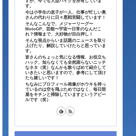
すが、今でも大型バイクを所有していま
す。
今は小学生の息子が一人、仕事が忙しい奥
さんの代わりに日々悪戦苦闘しています！
そんなこんなで、メジャーリーグ〜
MotoGP、芸能〜宇宙〜日常のなんだこ
れ？情報まで、大好物が目白押し！
そんな視点からいま話題のニュースを取り
上げたり、解説していけたらと思っていま
す。
皆さんのちょっと気になる情報、お役立ち
ハック、知らなくても全然困らないニッチ
なネタ（笑）なんかも散りばめて紹介して
いきたいと思いますので、参考にして頂け
たら嬉しいです！
ちなみにプロフィール画像がホウキを持っ
ているのは空を飛ぶためではなく、毎日部
屋をキチンと掃除していますというアピー
ルです（笑）