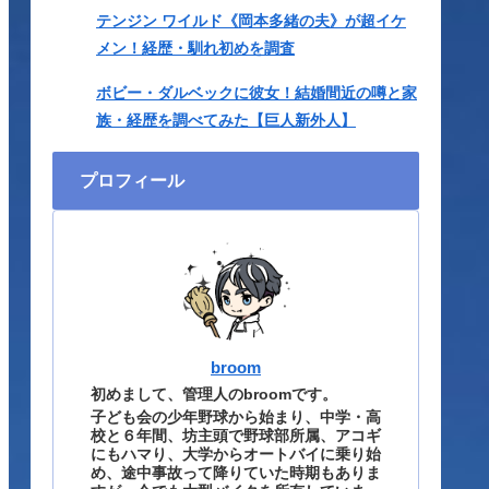
テンジン ワイルド《岡本多緒の夫》が超イケ
メン！経歴・馴れ初めを調査
ボビー・ダルベックに彼女！結婚間近の噂と家
族・経歴を調べてみた【巨人新外人】
プロフィール
broom
初めまして、管理人のbroomです。
子ども会の少年野球から始まり、中学・高
校と６年間、坊主頭で野球部所属、アコギ
にもハマり、大学からオートバイに乗り始
め、途中事故って降りていた時期もありま