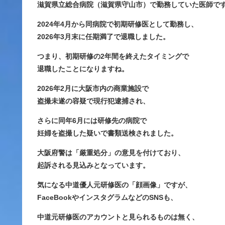
滋賀県立総合病院（滋賀県守山市）で勤務していた医師で
2024年4月から同病院で初期研修医として勤務し、
2026年3月末に任期満了で退職しました。
つまり、
初期研修の2年間を終えたタイミング
で
退職したことになりますね。
2026年2月に大阪市内の商業施設で
盗撮未遂の容疑で現行犯逮捕され、
さらに同年6月には研修先の病院で
妊婦を盗撮した疑いで書類送検されました。
大阪府警は「厳重処分」の意見を付けており、
起訴される見込みとなっています。
気になる中道優人元研修医の「顔画像」ですが、
FaceBookやインスタグラムなどのSNSも、
中道元研修医のアカウントと見られるものは無く、