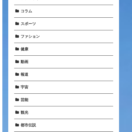
コラム
スポーツ
ファション
健康
動画
報道
宇宙
芸能
観光
都市伝説