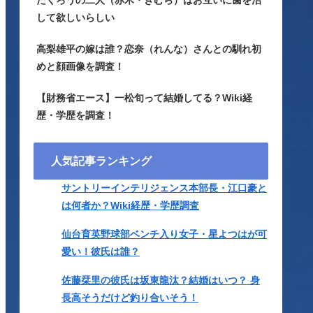
たくろうの二人（赤木・きむら）はお互いに歯を治
して欲しいらしい
高梨雄平の嫁は誰？恋奈（れんな）さんとの馴れ初
めと顔画像を調査！
【財務省エース】一松旬って結婚してる？Wiki経
歴・学歴を調査！
人気記事ランキング
サントリーインテリジェンス本部長・江口豪と
は何者か？Wiki経歴・学歴調査
仙台育英野球部ベンチ入り女子・星よつはが可
愛い！彼氏は誰？
佐藤栞里の彼氏は坂東龍汰？結婚はいつ？ 身
長高そうだけど釣り合いそう！