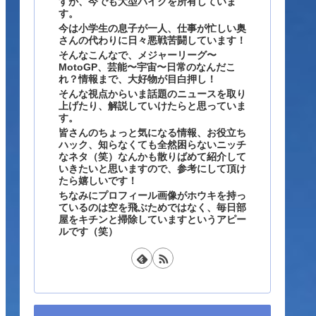
すが、今でも大型バイクを所有していま
す。
今は小学生の息子が一人、仕事が忙しい奥
さんの代わりに日々悪戦苦闘しています！
そんなこんなで、メジャーリーグ〜
MotoGP、芸能〜宇宙〜日常のなんだこ
れ？情報まで、大好物が目白押し！
そんな視点からいま話題のニュースを取り
上げたり、解説していけたらと思っていま
す。
皆さんのちょっと気になる情報、お役立ち
ハック、知らなくても全然困らないニッチ
なネタ（笑）なんかも散りばめて紹介して
いきたいと思いますので、参考にして頂け
たら嬉しいです！
ちなみにプロフィール画像がホウキを持っ
ているのは空を飛ぶためではなく、毎日部
屋をキチンと掃除していますというアピー
ルです（笑）