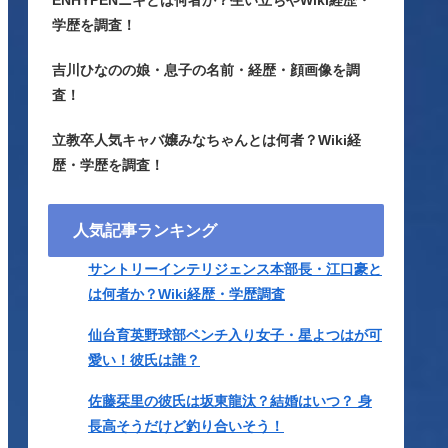
ENHYPENニキとは何者か？生い立ちやWiki経歴・
学歴を調査！
吉川ひなのの娘・息子の名前・経歴・顔画像を調
査！
立教卒人気キャバ嬢みなちゃんとは何者？Wiki経
歴・学歴を調査！
人気記事ランキング
サントリーインテリジェンス本部長・江口豪と
は何者か？Wiki経歴・学歴調査
仙台育英野球部ベンチ入り女子・星よつはが可
愛い！彼氏は誰？
佐藤栞里の彼氏は坂東龍汰？結婚はいつ？ 身
長高そうだけど釣り合いそう！