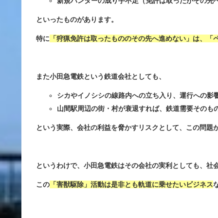
新規ハンターの成り手不足（免許は取ったがその先
といったものがあります。
特に
「狩猟免許は取ったもののその先へ進めない」は、「
また小田急電鉄という鉄道会社としても、
シカやイノシシの線路内への立ち入り、運行への影
山間駅周辺の街・村が衰退すれば、鉄道需要そのも
という実際、会社の利益を脅かすリスクとして、この問題
というわけで、小田急電鉄はその会社の実利としても、社
この
「害獣駆除」活動は是非とも軌道に乗せたいビジネス