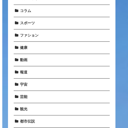
コラム
スポーツ
ファション
健康
動画
報道
宇宙
芸能
観光
都市伝説