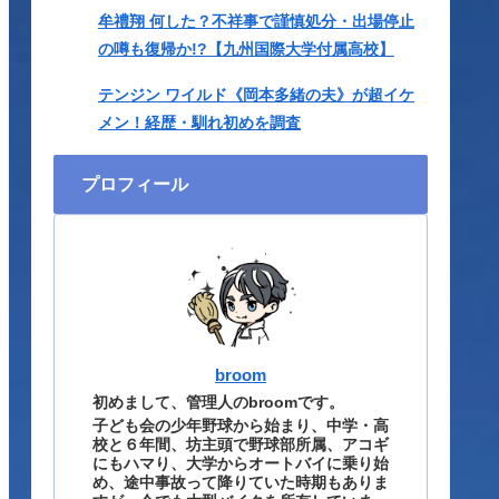
牟禮翔 何した？不祥事で謹慎処分・出場停止
の噂も復帰か!?【九州国際大学付属高校】
テンジン ワイルド《岡本多緒の夫》が超イケ
メン！経歴・馴れ初めを調査
プロフィール
broom
初めまして、管理人のbroomです。
子ども会の少年野球から始まり、中学・高
校と６年間、坊主頭で野球部所属、アコギ
にもハマり、大学からオートバイに乗り始
め、途中事故って降りていた時期もありま