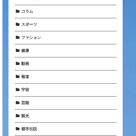
コラム
スポーツ
ファション
健康
動画
報道
宇宙
芸能
観光
都市伝説