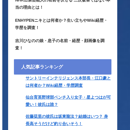
NHK出禁芸能人の名前を伏せる 二次被害ではない本
当の理由とは！
ENHYPENニキとは何者か？生い立ちやWiki経歴・
学歴を調査！
吉川ひなのの娘・息子の名前・経歴・顔画像を調
査！
人気記事ランキング
サントリーインテリジェンス本部長・江口豪と
は何者か？Wiki経歴・学歴調査
仙台育英野球部ベンチ入り女子・星よつはが可
愛い！彼氏は誰？
佐藤栞里の彼氏は坂東龍汰？結婚はいつ？ 身
長高そうだけど釣り合いそう！