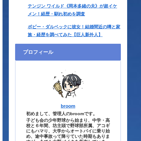
テンジン ワイルド《岡本多緒の夫》が超イケ
メン！経歴・馴れ初めを調査
ボビー・ダルベックに彼女！結婚間近の噂と家
族・経歴を調べてみた【巨人新外人】
プロフィール
broom
初めまして、管理人のbroomです。
子ども会の少年野球から始まり、中学・高
校と６年間、坊主頭で野球部所属、アコギ
にもハマり、大学からオートバイに乗り始
め、途中事故って降りていた時期もありま