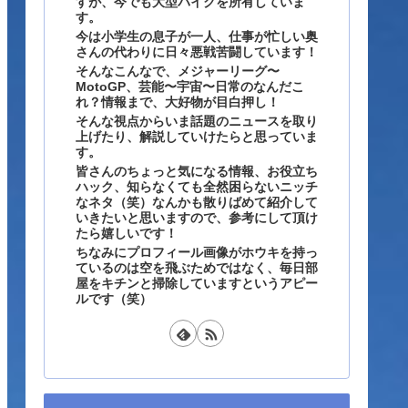
すが、今でも大型バイクを所有していま
す。
今は小学生の息子が一人、仕事が忙しい奥
さんの代わりに日々悪戦苦闘しています！
そんなこんなで、メジャーリーグ〜
MotoGP、芸能〜宇宙〜日常のなんだこ
れ？情報まで、大好物が目白押し！
そんな視点からいま話題のニュースを取り
上げたり、解説していけたらと思っていま
す。
皆さんのちょっと気になる情報、お役立ち
ハック、知らなくても全然困らないニッチ
なネタ（笑）なんかも散りばめて紹介して
いきたいと思いますので、参考にして頂け
たら嬉しいです！
ちなみにプロフィール画像がホウキを持っ
ているのは空を飛ぶためではなく、毎日部
屋をキチンと掃除していますというアピー
ルです（笑）