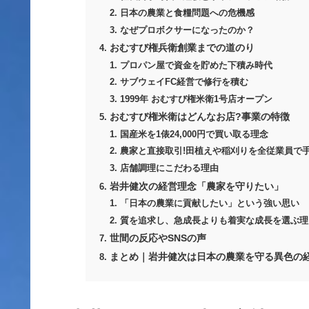
日本の農業と食糧問題への危機感
なぜプロボクサーになったのか？
おむすび権兵衛創業までの道のり
プロパン屋で資金を貯めた下積み時代
サブウェイFC経営で修行を積む
1999年 おむすび権米衛1号店オープン
おむすび権米衛はどんなお店?事業の特徴
国産米を1俵24,000円で買い取る理念
農家と直接取引!田植えや稲刈りを全従業員で
店舗調理にこだわる理由
岩井健次の経営理念「農家を守りたい」
「日本の農業に貢献したい」という強い思い
質を追求し、急成長よりも着実な成長を選ぶ理
世間の反応やSNSの声
まとめ｜岩井健次は日本の農業を守る異色の