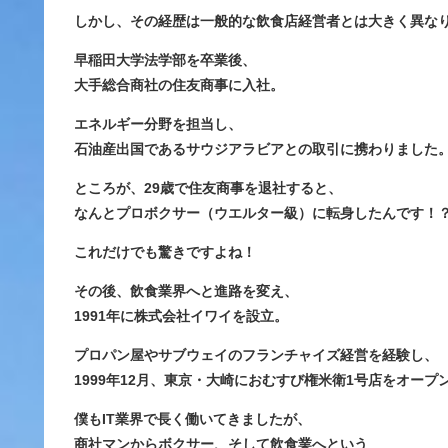
しかし、その経歴は一般的な飲食店経営者とは大きく異な
早稲田大学法学部を卒業後、
大手総合商社の
住友商事に入社
。
エネルギー分野を担当し、
石油産出国であるサウジアラビアとの取引に携わりました
ところが、29歳で住友商事を退社すると、
なんと
プロボクサー（ウエルター級）
に転身したんです！
これだけでも驚きですよね！
その後、飲食業界へと進路を変え、
1991年に株式会社イワイを設立。
プロパン屋やサブウェイのフランチャイズ経営を経験し、
1999年12月、東京・大崎におむすび権米衛1号店をオープ
僕もIT業界で長く働いてきましたが、
商社マンからボクサー、そして飲食業へという