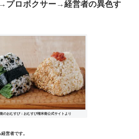
→プロボクサー→経営者の異色す
衛のおむすび：おむすび権米衛公式サイトより
、
る経営者です。