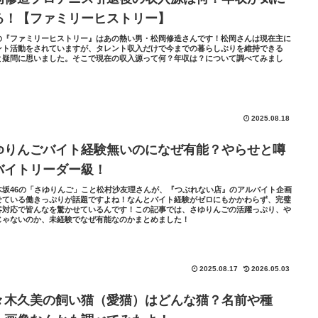
る！【ファミリーヒストリー】
の『ファミリーヒストリー』はあの熱い男・松岡修造さんです！松岡さんは現在主に
ント活動をされていますが、タレント収入だけで今までの暮らしぶりを維持できる
と疑問に思いました。そこで現在の収入源って何？年収は？について調べてみまし
2025.08.18
ゆりんごバイト経験無いのになぜ有能？やらせと噂
バイトリーダー級！
木坂46の「さゆりんご」こと松村沙友理さんが、『つぶれない店』のアルバイト企画
せている働きっぷりが話題ですよね！なんとバイト経験がゼロにもかかわらず、完璧
客対応で皆んなを驚かせているんです！この記事では、さゆりんごの活躍っぷり、や
じゃないのか、未経験でなぜ有能なのかまとめました！
2025.08.17
2026.05.03
々木久美の飼い猫（愛猫）はどんな猫？名前や種