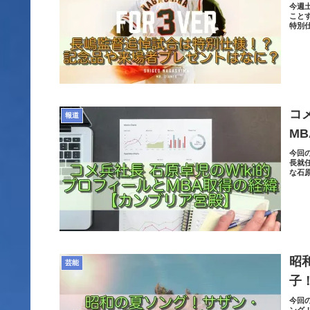
今週
こと
特別
コ
報道
M
今回
長就
な石
昭
芸能
子
今回
ング