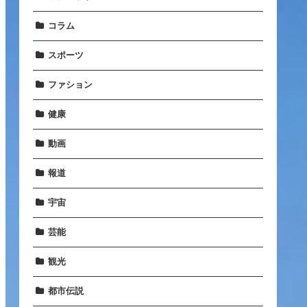
コラム
スポーツ
ファション
健康
動画
報道
宇宙
芸能
観光
都市伝説