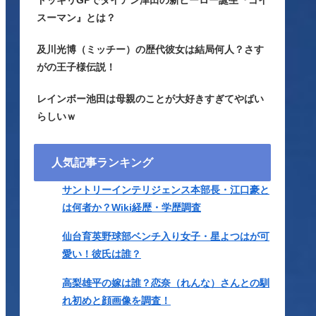
ドッキリGPでダイアン津田の新ヒーロー誕生『ゴイ
スーマン』とは？
及川光博（ミッチー）の歴代彼女は結局何人？さす
がの王子様伝説！
レインボー池田は母親のことが大好きすぎてやばい
らしいｗ
人気記事ランキング
サントリーインテリジェンス本部長・江口豪と
は何者か？Wiki経歴・学歴調査
仙台育英野球部ベンチ入り女子・星よつはが可
愛い！彼氏は誰？
高梨雄平の嫁は誰？恋奈（れんな）さんとの馴
れ初めと顔画像を調査！