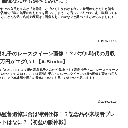
・画像なんかも調べてみたよ！
は佐々木久美ちゃんが『充電旅』と『いくらかわかる金』に時間差でどちらも初出
予告編で「猫に無限におもちゃを買ってしまう」と言っていたので、あ、猫飼ってる
、と。どんな猫？名前や種類は？画像もあるのかな？と調べてまとめてみました！
2025.08.16
島礼子のレースクイーン画像！？バブル時代の月収
0万円がエグい！【A-Studio】
の『A-Studio』は女優の高島礼子さんが初登場です！高島礼子さん、レースクイーン
ていたんですよね！ここでは高島礼子さんのレースクイーンの頃の画像や驚きの収入
いて、また車遍歴や現在の愛車についても見ていきたいと思います！
2025.08.15
嶋監督追悼試合は特別仕様！？記念品や来場者プレ
ントはなに？【初盆の阪神戦】