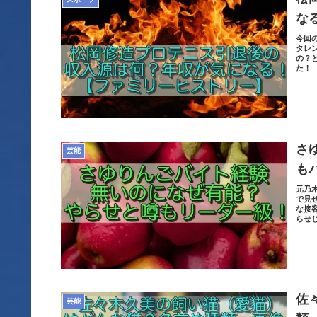
な
今回
タレ
の？
た！
さ
芸能
も
元乃
で見
な接
らせ
佐
芸能