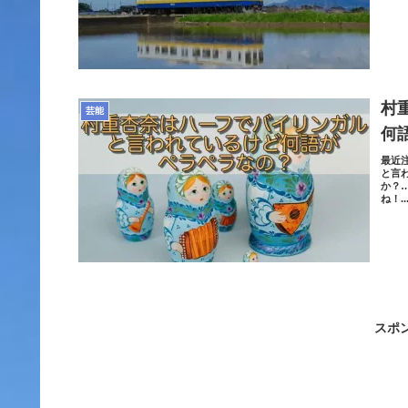
村
芸能
何
最近
と言
か？
ね！..
スポ