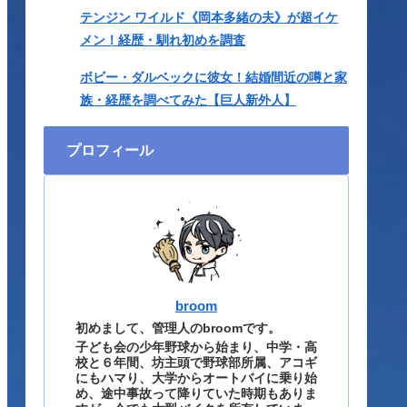
テンジン ワイルド《岡本多緒の夫》が超イケ
メン！経歴・馴れ初めを調査
ボビー・ダルベックに彼女！結婚間近の噂と家
族・経歴を調べてみた【巨人新外人】
プロフィール
broom
初めまして、管理人のbroomです。
子ども会の少年野球から始まり、中学・高
校と６年間、坊主頭で野球部所属、アコギ
にもハマり、大学からオートバイに乗り始
め、途中事故って降りていた時期もありま