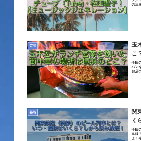
の三
玉
芸能
こ
今回
ハン
お店
関
芸能
く
今回
ル線
よ！