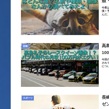
類
今夜
演！
んだ
高
芸能
10
今回
され
につ
長
スポーツ
ゼ