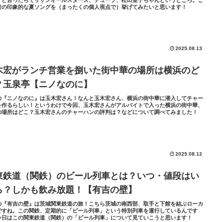
者の印象的な夏ソングを（まったくの個人視点で）挙げてみたいと思います！
2025.08.13
木宏がランチ営業を捌いた街中華の場所は横浜のど
？玉泉亭【ニノなのに】
の『ニノなのに』は玉木宏さん！なんと玉木宏さん、横浜の街中華に潜入してチャー
を作るらしい！というわけで今回、玉木宏さんがアルバイトで入った横浜の街中華、
の場所はどこ？玉木宏さんのチャーハンの評判は？などについて調べてみました！
2025.08.12
東鉄道（関鉄）のビール列車とは？いつ・値段はい
ら？しかも飲み放題！【有吉の壁】
の『有吉の壁』は茨城関東鉄道の旅！こちら茨城の南西部、取手と下館を結ぶローカ
ですね。この関鉄、定期的に「ビール列車」という特別列車を運行しているんです
今日はこの関東鉄道（関鉄）の「ビール列車」について見ていこうと思います！