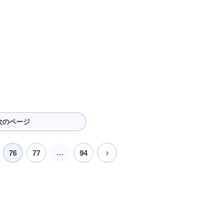
次のページ
…
次
76
77
94
へ