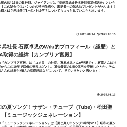
土曜の8月16日の阪神戦、ジャイアンツは『長嶋茂雄終身名誉監督追悼試合』という
す！この試合ではいくつかの特別仕様や、来場者への記念品プレゼントがあります！
仕様とは？来場者プレゼントは何？についてちょっと見ていこうと思います。
2025.08.14
2025.08.15
メ兵社長 石原卓児のWiki的プロフィール（経歴）と
BA取得の経緯【カンブリア宮殿】
の『カンブリア宮殿』は「コメ兵」の社長、石原卓児さんが登場です。石原さんは社
任からこの10年で四倍の売り上げとし、過去最高の1,500億円を突破したとか。そん
原さんの経歴とMBAの取得経緯などについて、見ていきたいと思います！
2025.08.13
和の夏ソング！サザン・チューブ（Tube)・松田聖
！【ミュージックジェネレーション】
の『ミュージックジェネレーション』は【夏ど真ん中ソング3時間SP！】昭和の夏ソ
！と言ったらでサザンオールスターズ、チューブ、松田聖子ちゃんというところ。こ