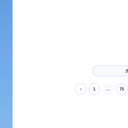
前
…
1
75
へ