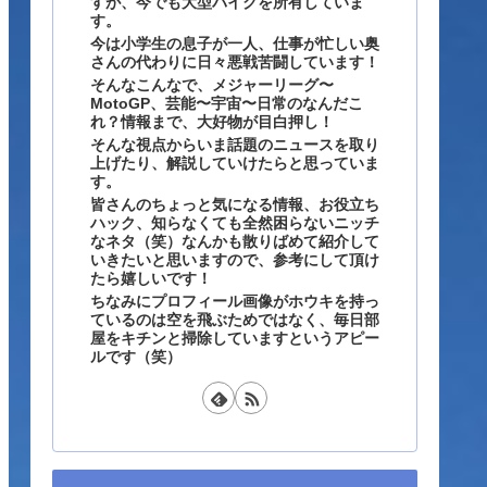
すが、今でも大型バイクを所有していま
す。
今は小学生の息子が一人、仕事が忙しい奥
さんの代わりに日々悪戦苦闘しています！
そんなこんなで、メジャーリーグ〜
MotoGP、芸能〜宇宙〜日常のなんだこ
れ？情報まで、大好物が目白押し！
そんな視点からいま話題のニュースを取り
上げたり、解説していけたらと思っていま
す。
皆さんのちょっと気になる情報、お役立ち
ハック、知らなくても全然困らないニッチ
なネタ（笑）なんかも散りばめて紹介して
いきたいと思いますので、参考にして頂け
たら嬉しいです！
ちなみにプロフィール画像がホウキを持っ
ているのは空を飛ぶためではなく、毎日部
屋をキチンと掃除していますというアピー
ルです（笑）