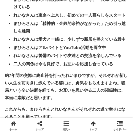
けている
れいなさんは東京へ上京し、初めての一人暮らしをスタート
まひろさんは「精神的・金銭的余裕がなかった」ため引っ越
しを延期
れいなさんは愛犬と一緒に、少しずつ新居を整えている最中
まひろさんはアルバイトとYouTube活動を両立中
れいなさんは警備のバイトや友達との交流を楽しんでいる
二人の関係は今も良好で、お互いを応援し合っている
約7年間の交際に終止符を打ったれいまひですが、それぞれが新し
い人生を前向きに歩んでいる姿には、勇気をもらえますよね。破
局という辛い決断を経ても、お互いを思いやる二人の関係性は、
本当に素敵だと思います。
これからも、まひろさんとれいなさんがそれぞれの道で幸せにな
れることを願っています。
新しい情報が入ったら、また追記していきますね。
ホーム
シェア
目次へ
トップ
サイドバー