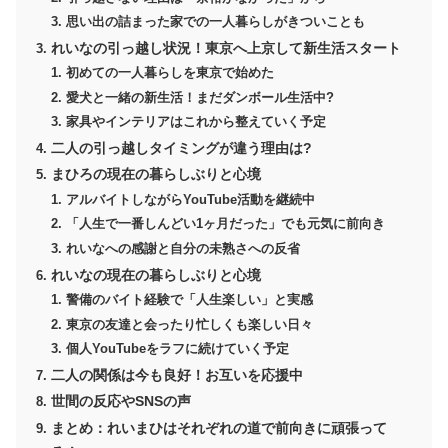
思い出の詰まった家での一人暮らしがきついことも
れいなの引っ越し状況！東京へ上京して新生活スタート
初めての一人暮らしを東京で始めた
愛犬と一緒の新生活！まだダンボール生活中?
家具やインテリアはこれから整えていく予定
二人の引っ越しタイミングが違う理由は?
まひろの現在の暮らしぶりと心境
アルバイトしながらYouTube活動を継続中
「人生で一番しんどい1ヶ月だった」でも元気に前向き
れいなへの感謝と自分の未熟さへの反省
れいなの現在の暮らしぶりと心境
警備のバイト経験で「人生楽しい」と実感
東京の友達と会ったり忙しくも楽しい日々
個人YouTubeをラフに続けていく予定
二人の関係は今も良好！お互いを応援中
世間の反応やSNSの声
まとめ：れいまひはそれぞれの道で前向きに頑張って