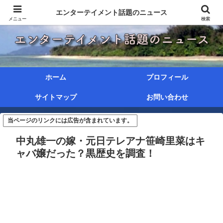
エンターテイメント話題のニュース
メニュー
検索
ホーム
プロフィール
サイトマップ
お問い合わせ
当ページのリンクには広告が含まれています。
中丸雄一の嫁・元日テレアナ笹崎里菜はキ
ャバ嬢だった？黒歴史を調査！