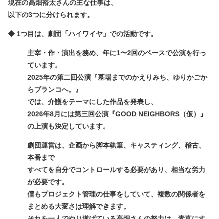
現在の高畑裕太さんの主な仕事は、
以下の3つに分けられます。
◆ 1つ目は、劇団「ハイワイヤ」での活動です。
主宰・作・演出を務め、年に1〜2回のペースで公演を行っ
ています。
2025年の第二回公演『墓場までのかえりみち、ゆりかごか
らブランコへ。』
では、介護をテーマにした作品を発表し、
2026年8月には第三回公演『GOOD NEIGHBORS（仮）』
の上演も決定しています。
劇団運営は、企画から脚本執筆、キャスティング、稽古、
本番まで
すべてを自分でコントロールする必要があり、相当な労力
が必要です。
僕もプロジェクト管理の仕事をしていて、複数の関係者を
まとめる大変さは理解できます。
それを一人でやり遂げている高畑さんの努力は、素直にす