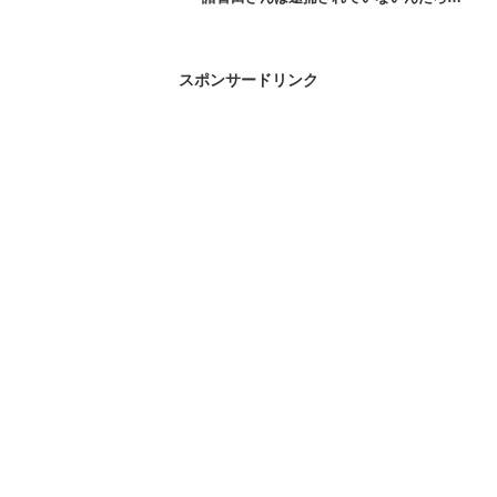
う？」と感じた方も多いのではないでし
ょうか。僕も最初は、ニュースを読むた
びにモヤモヤでした。一方は「告発され
ている」、一方は「逮捕もさ...
スポンサードリンク