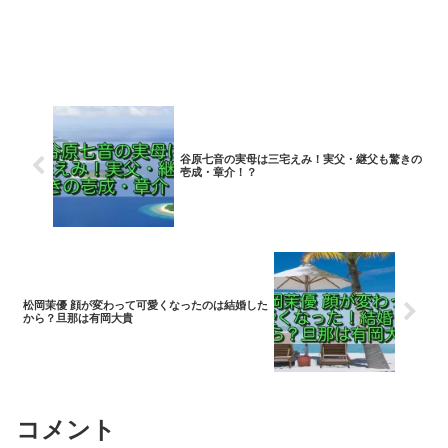
谷原七音の実母は三宅えみ！実父・継父も驚きの
壱成・章介！？
松岡茉優 顔が変わって可愛くなったのは結婚した
から？旦那は有岡大貴
コメント