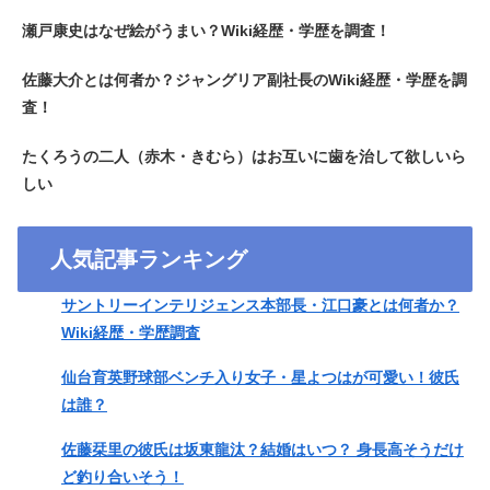
瀬戸康史はなぜ絵がうまい？Wiki経歴・学歴を調査！
佐藤大介とは何者か？ジャングリア副社長のWiki経歴・学歴を調
査！
たくろうの二人（赤木・きむら）はお互いに歯を治して欲しいら
しい
人気記事ランキング
サントリーインテリジェンス本部長・江口豪とは何者か？
Wiki経歴・学歴調査
仙台育英野球部ベンチ入り女子・星よつはが可愛い！彼氏
は誰？
佐藤栞里の彼氏は坂東龍汰？結婚はいつ？ 身長高そうだけ
ど釣り合いそう！