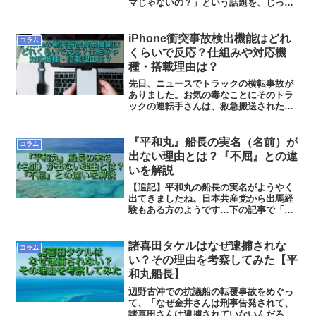
マじゃないの？」という話題を、じっく
り書いていこうと思います。現場とテレ
ビ・ネットの論争の間にいて、「なんと
なくわかった」ではなく、「自分なりの
iPhone衝突事故検出機能はどれ
コラム
理解」が得られるように、考察していこ
くらいで反応？仕組みや対応機
うと思います。
種・搭載理由は？
先日、ニュースでトラックの横転事故が
ありました。お気の毒なことにそのトラ
ックの運転手さんは、救急搬送された先
の病院でお亡くなりになってしまったそ
うです…事故の場所は北海道のあまり車
通りのない国道です。事故の相手や目撃
『平和丸』船長の実名（名前）が
コラム
者のいない状態での事故だ...
出ない理由とは？『不屈』との違
いを解説
【追記】平和丸の船長の実名がようやく
出てきましたね。日本共産党から出馬経
験もある方のようです…下の記事で「一
般の職業人」「私人」としての保護を優
先か？と記しました。ただこの方は落選
はしていますが、共産党から統一地方選
諸喜田タケルはなぜ逮捕されな
コラム
に出馬していたいう、半ば「公人」に近
い？その理由を考察してみた【平
い方だとは思うのですが…
和丸船長】
辺野古沖での抗議船の転覆事故をめぐっ
て、「なぜ金井さんは刑事告発されて、
諸喜田さんは逮捕されていないんだろ