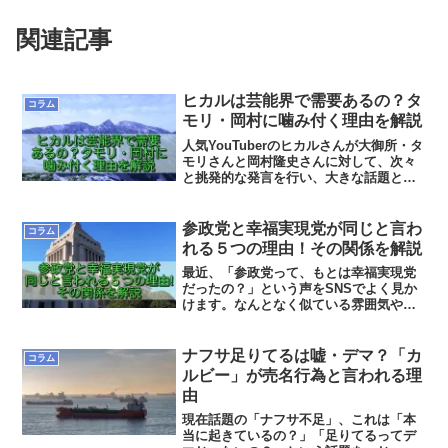
関連記事
ヒカルは芸能界で需要あるの？タ
コラム
モリ・岡村に噛み付く理由を解説
人気YouTuberのヒカルさんが大御所・タ
モリさんと岡村隆史さんに対して、次々
と挑発的な発言を行い、大きな話題とな
っていますね。この記事では、そんなヒ
カルさんの炎上狙いとも思える言動につ
いて、トップYouTuberとしてのプライ
参政党と幸福実現党が同じと言わ
コラム
ド、芸能界への憧れと需要などを考慮し
れる５つの理由！その関係を解説
つつ、解説していこうと思います。
最近、「参政党って、もとは幸福実現党
だったの？」という声をSNSでよく見か
けます。なんとなく似ている雰囲気や、
ネット上の断片的な情報を見て、「実は
繋がっているのでは？」と気になってい
る人も多いはずです。そこでこの記事で
ナフサ足りてるは嘘・デマ？「カ
コラム
は、参政党と幸福実現党は本当に同じな
ルビー」が売名行為と言われる理
のか？という疑問について解説していき
由
ます。
現在話題の「ナフサ不足」、これは「本
当に起きているの？」「足りてるってデ