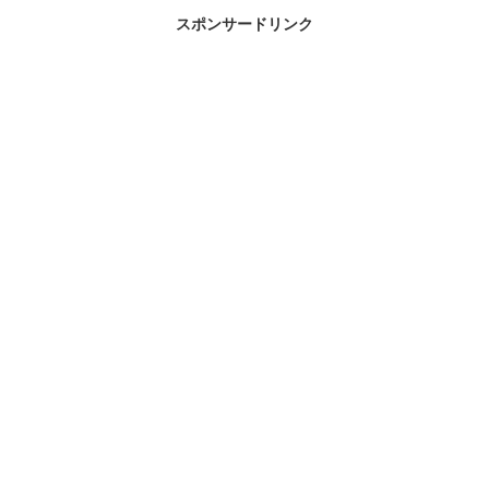
も多かったのではないでしょうか。今日
スポンサードリンク
は「花守ゆみりに何があったのか？」を
テーマにまとめていきます。