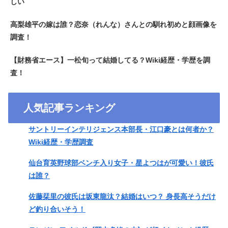
しい
高梨雄平の嫁は誰？恋奈（れんな）さんとの馴れ初めと顔画像を
調査！
【財務省エース】一松旬って結婚してる？Wiki経歴・学歴を調
査！
人気記事ランキング
サントリーインテリジェンス本部長・江口豪とは何者か？
Wiki経歴・学歴調査
仙台育英野球部ベンチ入り女子・星よつはが可愛い！彼氏
は誰？
佐藤栞里の彼氏は坂東龍汰？結婚はいつ？ 身長高そうだけ
ど釣り合いそう！