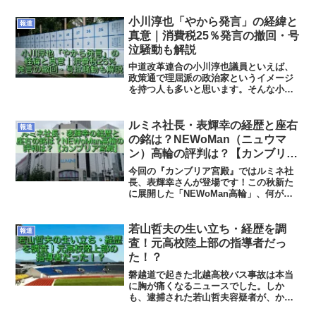
小川淳也「やから発言」の経緯と
報道
真意｜消費税25％発言の撤回・号
泣騒動も解説
中道改革連合の小川淳也議員といえば、
政策通で理屈派の政治家というイメージ
を持つ人も多いと思います。そんな小川
淳也議員、意外にも過去に炎上したりす
る場面もありましたね。「やから」発
言・消費税25％・「号泣」エピソードな
ルミネ社長・表輝幸の経歴と座右
報道
どなどについて、まとめて振り返ってみ
の銘は？NEWoMan（ニュウマ
たいと思います。
ン）高輪の評判は？【カンブリア
宮殿】
今回の『カンブリア宮殿』ではルミネ社
長、表輝幸さんが登場です！この秋新た
に展開した「NEWoMan高輪」、何が目
玉で評判は？も気になりますよね。今日
は表輝幸さんの経歴とNEWoMan高輪の
評判、そして表輝幸さんの座右の銘と言
若山哲夫の生い立ち・経歴を調
報道
われている「仕事はNO!から始まる」の
査！元高校陸上部の指導者だっ
意味について見ていきます！
た！？
磐越道で起きた北越高校バス事故は本当
に胸が痛くなるニュースでした。しか
も、逮捕された若山哲夫容疑者が、かつ
て新潟県の高校陸上界で知られた指導者