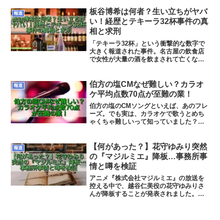
だったと報じられたことで、「いったい
どんな人物？」と気になった人も多いは
板谷博希は何者？生い立ちがヤバ
報道
ずです。この記事では、若山容疑者の生
い！経歴とテキーラ32杯事件の真
い立ち、経歴について見ていこうと思い
相と求刑
ます。
「テキーラ32杯」という衝撃的な数字で
大きく報道された事件。名古屋の飲食店
で女性が大量の酒を飲まされて亡くな
り、逮捕・起訴されたのが板谷博希被告
です。この記事では、板谷博希被告の経
歴や生い立ち、そして裁判の争点や求刑
伯方の塩CMなぜ難しい？カラオ
報道
のポイントまで、ネット報道をもとにわ
ケ平均点数70点が至難の業！
かりやすくまとめていきます。
伯方の塩のCMソングといえば、あのフレ
ーズ。でも実は、カラオケで歌うとめち
ゃくちゃ難しいって知っていました？
2026年7月には、わずか約3秒のこの曲が
JOYSOUNDの週間ランキングで1位を獲
得して大きな話題になったんです！この
【何があった？】花守ゆみり突然
報道
記事では、伯方の塩CMソングがなぜカラ
の『マジルミエ』降板…事務所事
オケで難しいのか、見ていきます！
情と噂を検証
アニメ『株式会社マジルミエ』の放送を
控える中で、越谷仁美役の花守ゆみりさ
んが降板することが発表されました。
「え？」「どういうこと？」と感じた方
も多いはず。しかも理由が「事務所の意
向」とされており、余計に気になった人