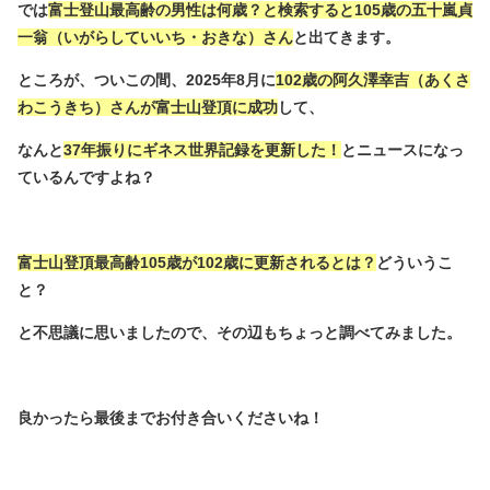
では
富士登山最高齢の男性は何歳？と検索すると105歳の五十嵐貞
一翁（いがらしていいち・おきな）さん
と出てきます。
ところが、ついこの間、2025年8月に
102歳の阿久澤幸吉（あくさ
わこうきち）さんが富士山登頂に成功
して、
なんと
37年振りにギネス世界記録を更新した！
とニュースになっ
ているんですよね？
富士山登頂最高齢105歳が102歳に更新されるとは？
どういうこ
と？
と不思議に思いましたので、その辺もちょっと調べてみました。
良かったら最後までお付き合いくださいね！