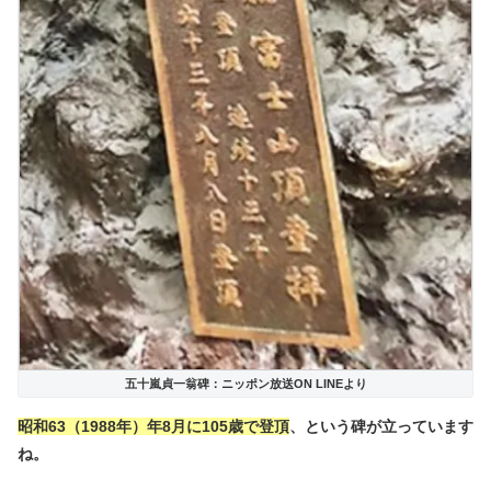
五十嵐貞一翁碑：ニッポン放送ON LINEより
昭和63（1988年）年8月に105歳で登頂
、という碑が立っています
ね。