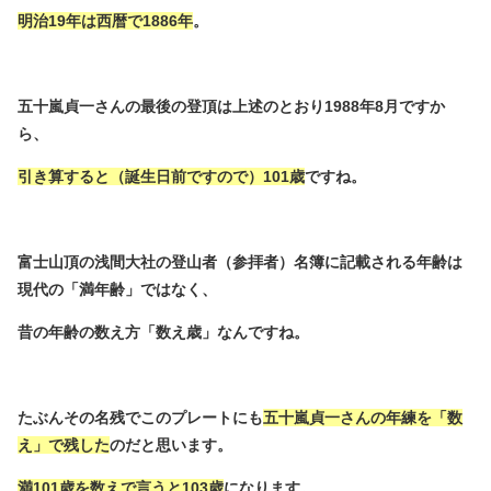
明治19年は西暦で1886年
。
五十嵐貞一さんの最後の登頂は上述のとおり1988年8月ですか
ら、
引き算すると（誕生日前ですので）101歳
ですね。
富士山頂の浅間大社の登山者（参拝者）名簿に記載される年齢は
現代の「満年齢」ではなく、
昔の年齢の数え方「数え歳」なんですね。
たぶんその名残でこのプレートにも
五十嵐貞一さんの年練を「数
え」で残した
のだと思います。
満101歳を数えで言うと103歳
になります。