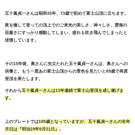
五十嵐貞一さんは昭和35年、73歳で初めて富士山頂に立ちます。
夜を徹して登っての頂上でのご来光の美しさ、神々しさ、雲海の
荘厳さにすっかり感動してしまい、疲れも吹き飛んでしまったと
述懐しています。
その15年後、奥さんに先立たれた五十嵐貞一さんは、奥さんへの
供養と、もう一度あの富士山頂からの景色を見たいと89歳で再度
登頂を果たします。
それから
五十嵐貞一さんは13年連続で富士山登頂を成し遂げま
す
。
上のプレートでは
105歳となっていますが、五十嵐貞一さんの生年
月日は『明治19年9月21日』
。