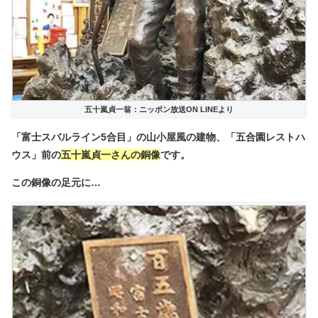
五十嵐貞一翁：ニッポン放送ON LINEより
「富士スバルライン5合目」の山小屋風の建物、「五合園レストハ
ウス」前の
五十嵐貞一さんの銅像
です。
この銅像の足元に…