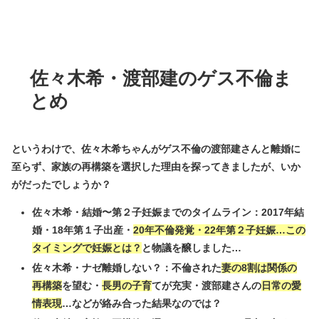
佐々木希・渡部建のゲス不倫ま
とめ
というわけで、佐々木希ちゃんがゲス不倫の渡部建さんと離婚に
至らず、家族の再構築を選択した理由を探ってきましたが、いか
がだったでしょうか？
佐々木希・結婚〜第２子妊娠までのタイムライン：2017年結
婚・18年第１子出産・
20年不倫発覚・22年第２子妊娠…この
タイミングで妊娠とは？
と物議を醸しました…
佐々木希・ナゼ離婚しない？：不倫された
妻の8割は関係の
再構築
を望む・
長男の子育
てが充実・渡部建さんの
日常の愛
情表現
…などが絡み合った結果なのでは？