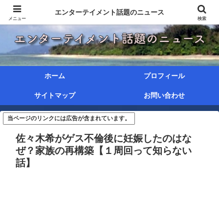
エンターテイメント話題のニュース
メニュー
検索
ホーム
プロフィール
サイトマップ
お問い合わせ
当ページのリンクには広告が含まれています。
佐々木希がゲス不倫後に妊娠したのはな
ぜ？家族の再構築【１周回って知らない
話】