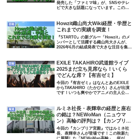
発売した「ファミマ味」が、SNSやテレ
ビで大きな話題になっています。この
「ファミマ味」は、ファミリーマート創
立45周年を記念して誕生した史上初の"秘
密のフレーバー"で、味を明かさないとい
Howzit織山尚大Wiki経歴・学歴と
芸能
う斬新なコン...
これまでの実績を調査！
『STARTO』の新グルー「Howzit」のメ
ンバーとして活躍する織山尚大さんが、
2026年6月の結成発表で大きな注目を集め
ています。この記事では、織山尚大さん
のプロフィールや学歴、ジャニーズ入所
からHowzit結成までの経歴、そして少年
EXILE TAKAHIRO武道館ライブ
芸能
忍者時代の実績について詳しくまとめま
2025まだ立ち見席なら！いくら
した。
でどんな席？【有吉ゼミ】
今回の『有吉ゼミ』はなんとあのEXILE
からTAKAHIRO（たかひろ）さんが出演
です！いつも爽やかでアニメの主人公の
ようなTAKAHIROさん。今年も3年連続３
回目の武道館LIVEが9月に開催されます
ね！TAKAHIROさんのライブチケッ...
ルミネ社長・表輝幸の経歴と座右
報道
の銘は？NEWoMan（ニュウマ
ン）高輪の評判は？【カンブリア
宮殿】
今回の『カンブリア宮殿』ではルミネ社
長、表輝幸さんが登場です！この秋新た
に展開した「NEWoMan高輪」、何が目