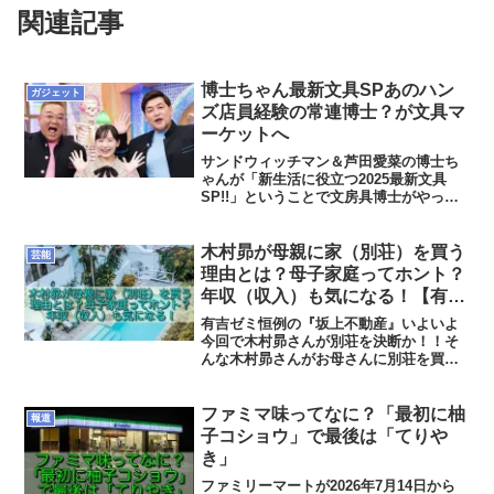
関連記事
博士ちゃん最新文具SPあのハン
ガジェット
ズ店員経験の常連博士？が文具マ
ーケットへ
サンドウィッチマン＆芦田愛菜の博士ち
ゃんが「新生活に役立つ2025最新文具
SP!!」ということで文房具博士がやって
きます！その博士ちゃんは何度か出演し
ている文具博士の釘宮一（くぎみやはじ
め）くん。前回登場時はあの「東急ハン
木村昴が母親に家（別荘）を買う
芸能
ズ」から「ハンズ」...
理由とは？母子家庭ってホント？
年収（収入）も気になる！【有吉
ゼミ】
有吉ゼミ恒例の『坂上不動産』いよいよ
今回で木村昴さんが別荘を決断か！！そ
んな木村昴さんがお母さんに別荘を買っ
てあげる理由は何でしょうか？今日はそ
のへんの理由と、気になるのは木村昴さ
んの年収（収入）ですよね、ちょっと見
ファミマ味ってなに？「最初に柚
報道
ていこうかと思います！
子コショウ」で最後は「てりや
き」
ファミリーマートが2026年7月14日から