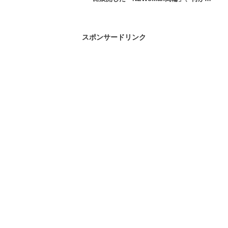
玉で評判は？も気になりますよね。今日
は表輝幸さんの経歴とNEWoMan高輪の
評判、そして表輝幸さんの座右の銘と言
われている「仕事はNO!から始まる」の
スポンサードリンク
意味について見ていきます！