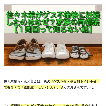
佐々木希ちゃんと言えば、あの
「ゲス不倫・多目的トイレ不倫」
で有名？な「渡部建（わたべけん）」さ
んの奥さんですよね。
あの
渡部建さんのゲス不倫は5年前、2020年の6月に報道
されまし