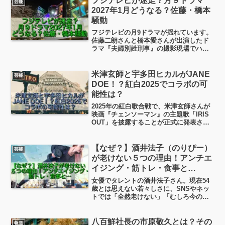
フジテレビが迷走？月９ドラマ
芸能
と、この1年の間...
2027年1月どうなる？佐藤・橋本
騒動
フジテレビの月9ドラマが揺れています。
佐藤二朗さんと橋本愛さんが出演したド
ラマ『夫婦別姓刑事』の撮影現場でハラ
スメント騒動の影響で、フジテレビ側が
次期『月9』に恋愛ドラマを入れるのを不
安視し始めているんです。この記事で
米津玄師と宇多田ヒカルがJANE
芸能
は、騒動の経緯や2027年1月期の月9枠ド
DOE！？紅白2025でコラボの可
ラマについても調査してまとめました。
能性は？
2025年の紅白歌合戦で、米津玄師さんが
映画『チェンソーマン』の主題歌「IRIS
OUT」を披露することが正式に発表され
ていますよね！気になるのはこの曲の短
さ。そこでネットで話題になっているの
が…米津玄師さん×宇多田ヒカルさんの
【なぜ？】酒井法子（のりぴー）
芸能
「JANE DOE」の登場では！？
が老けない５つの理由！アンチエ
イジング・筋トレ・食事と…
女優でタレントの酒井法子さん。現在54
歳とは思えない若々しさに、SNSやネッ
トでは「全然老けない」「むしろ今のほ
うが綺麗では？」と驚きの声が多く上が
っています。というわけで今日は酒井法
子 現在 老けない 理由について、アンチ
八百鮮社長の市原敬久とは？その
報道