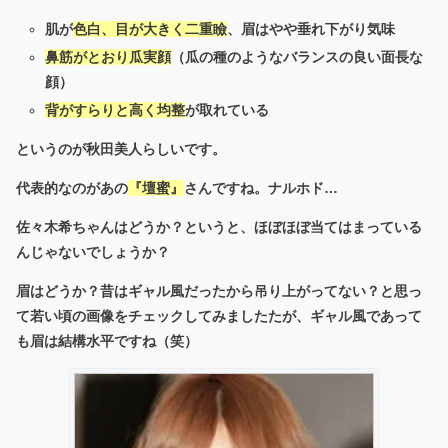
肌が
色白、目が大きく二重瞼
、眉はやや垂れ下がり気味
鼻筋がとおり瓜実顔
（瓜の種のようなバランスの良い面長な
顔）
背がすらりと高く均整
が取れている
というのが秋田美人らしいです。
代表的なのがあの
『壇蜜』
さんですね。ナルホド…
佐々木希ちゃんはどうか？というと、ほぼほぼ当てはまっている
んじゃないでしょうか？
眉はどうか？昔はギャル風だったから吊り上がってない？と思っ
て若い頃の画像をチェックしてみましたたが、ギャル風であって
も眉は結構水平ですね（笑）