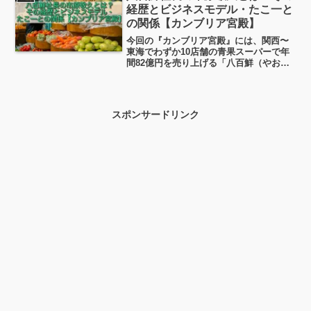
エイジング・筋トレ・食事などの面から
経歴とビジネスモデル・たこ一と
掘り下げていこうと思います！
の関係【カンブリア宮殿】
今回の『カンブリア宮殿』には、関西〜
東海でわずか10店舗の青果スーパーで年
間82億円を売り上げる「八百鮮（やおせ
ん）」の社長 市原敬久（いちはらたかひ
さ）さんが登場です！この脅威の売り上
げとそれを支えるビジネスモデル・逆張
り戦略、また同時に...
スポンサードリンク