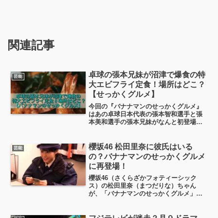
関連記事
卓球の張本兄妹が沼津で爆食の特
芸能
大エビフライ定食！場所はどこ？
【せっかくグルメ】
今回の『バナナマンのせっかくグルメ』
はあの卓球日本代表の張本智和選手と張
本美和選手の張本兄妹がなんと初登場で
沼津のグルメを紹介します！張本智和選
手は現在、卓球男子シングルスの世界ラ
ンキング4位（日本卓球協会）、張本美和
櫻坂46 松田里奈に彼氏はいる
芸能
選手は女子シングルス世...
の？バナナマンのせっかくグルメ
に再登場！
櫻坂46（さくらざかフォティーシック
ス）の松田里奈（まつだりな）ちゃん
が、「バナナマンのせっかくグルメ」に
再登場！前にも観た覚えがあるなぁと、
櫻坂46公式サイトで調べてみると、なん
と2024年6月、9月、そして2025年3月