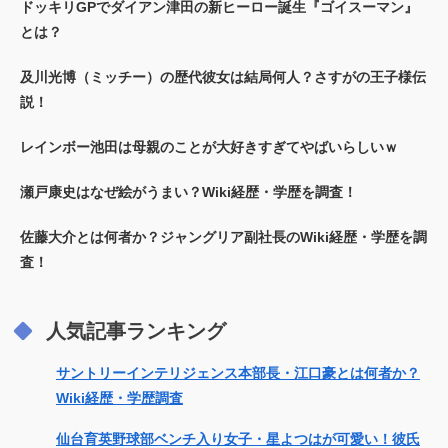
ドッキリGPでダイアン津田の新ヒーロー誕生『ゴイスーマン』
とは？
及川光博（ミッチー）の歴代彼女は結局何人？さすがの王子様伝
説！
レインボー池田は母親のことが大好きすぎてやばいらしいｗ
瀬戸康史はなぜ絵がうまい？Wiki経歴・学歴を調査！
佐藤大介とは何者か？ジャングリア副社長のWiki経歴・学歴を調
査！
人気記事ランキング
サントリーインテリジェンス本部長・江口豪とは何者か？
Wiki経歴・学歴調査
仙台育英野球部ベンチ入り女子・星よつはが可愛い！彼氏