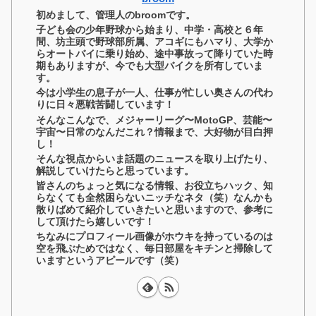
初めまして、管理人のbroomです。
子ども会の少年野球から始まり、中学・高校と６年
間、坊主頭で野球部所属、アコギにもハマり、大学か
らオートバイに乗り始め、途中事故って降りていた時
期もありますが、今でも大型バイクを所有していま
す。
今は小学生の息子が一人、仕事が忙しい奥さんの代わ
りに日々悪戦苦闘しています！
そんなこんなで、メジャーリーグ〜MotoGP、芸能〜
宇宙〜日常のなんだこれ？情報まで、大好物が目白押
し！
そんな視点からいま話題のニュースを取り上げたり、
解説していけたらと思っています。
皆さんのちょっと気になる情報、お役立ちハック、知
らなくても全然困らないニッチなネタ（笑）なんかも
散りばめて紹介していきたいと思いますので、参考に
して頂けたら嬉しいです！
ちなみにプロフィール画像がホウキを持っているのは
空を飛ぶためではなく、毎日部屋をキチンと掃除して
いますというアピールです（笑）