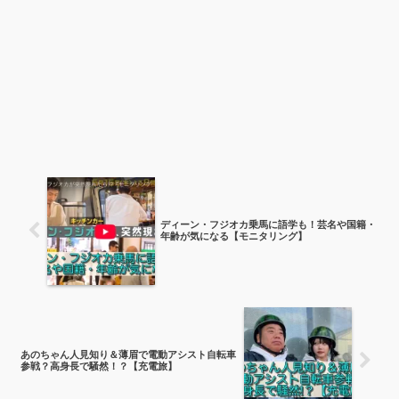
ディーン・フジオカ乗馬に語学も！芸名や国籍・
年齢が気になる【モニタリング】
あのちゃん人見知り＆薄眉で電動アシスト自転車
参戦？高身長で騒然！？【充電旅】