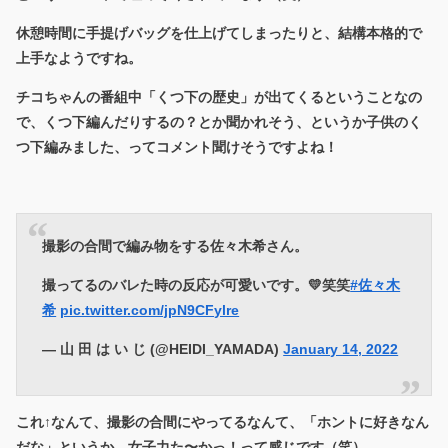
休憩時間に手提げバッグを仕上げてしまったりと、結構本格的で
上手なようですね。
チコちゃんの番組中「くつ下の歴史」が出てくるということなの
で、くつ下編んだりするの？とか聞かれそう、というか子供のく
つ下編みました、ってコメント聞けそうですよね！
撮影の合間で編み物をする佐々木希さん。
撮ってるのバレた時の反応が可愛いです。💛笑笑
#佐々木
希
pic.twitter.com/jpN9CFylre
— 山 田 は い じ (@HEIDI_YAMADA)
January 14, 2022
これ↑なんて、撮影の合間にやってるなんて、「ホントに好きなん
だな」というか、女子力た〜かっ！って感じです（笑）