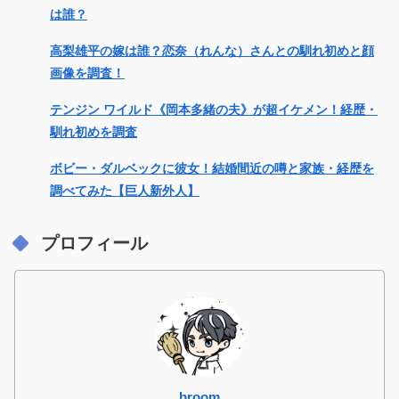
は誰？
高梨雄平の嫁は誰？恋奈（れんな）さんとの馴れ初めと顔
画像を調査！
テンジン ワイルド《岡本多緒の夫》が超イケメン！経歴・
馴れ初めを調査
ボビー・ダルベックに彼女！結婚間近の噂と家族・経歴を
調べてみた【巨人新外人】
プロフィール
broom