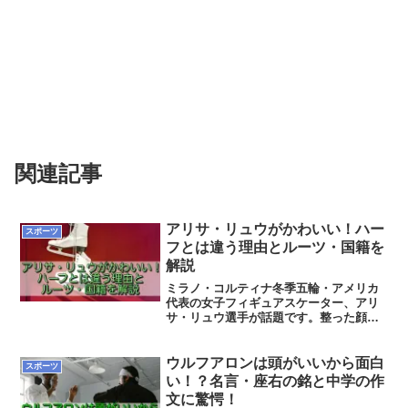
関連記事
アリサ・リュウがかわいい！ハー
スポーツ
フとは違う理由とルーツ・国籍を
解説
ミラノ・コルティナ冬季五輪・アメリカ
代表の女子フィギュアスケーター、アリ
サ・リュウ選手が話題です。整った顔立
ちと小柄な体格、そしてリンク上での
堂々とした演技。そのギャップもあっ
て、「かわいい」という声が多く上がる
ウルフアロンは頭がいいから面白
スポーツ
のも納得です。そんなアリサ・リュウ選
い！？名言・座右の銘と中学の作
手はハーフなの？国籍は？について見て
文に驚愕！
いきます！