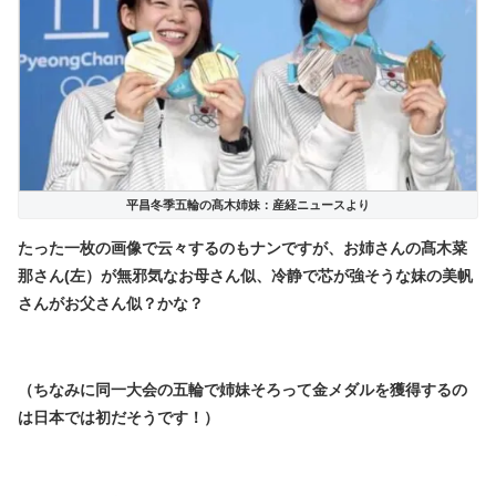
平昌冬季五輪の髙木姉妹：産経ニュースより
たった一枚の画像で云々するのもナンですが、お姉さんの髙木菜
那さん(左）が無邪気なお母さん似、冷静で芯が強そうな妹の美帆
さんがお父さん似？かな？
（ちなみに同一大会の五輪で姉妹そろって金メダルを獲得するの
は日本では初だそうです！）