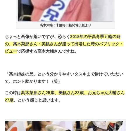
髙木大輔：十勝毎日新聞電子版より
ちょっと画像が荒いですが、恐らく
2018年の平昌冬季五輪の時
の、髙木菜那さん・美帆さんが揃って出場した時のパブリック・
ビュー
で応援する髙木大輔さんですね。
「髙木姉妹の兄」という分かりやすいタスキまで掛けていただい
て、ホント助かります！（笑）
この時は
髙木菜那さん25歳、美帆さん23歳、お兄ちゃん大輔さん
27歳
、という感じと思います。