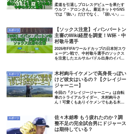
柔道を引退しプロレスデビューを果たす
ウルフ・アロンさん。最近ネットやSNS
では「強い」だけでなく、「頭いい」
「話が面白い」という声が急増していま
す。「頭いい」「面白い」と話題の理由
とは？名言・座右の銘から中学時代の作
【ソックス注意】イバンバートン
スポーツ
文まで徹底解説！考え方がすごすぎて驚
主審のWiki経歴を調査！W杯・中
愕する人続出です！
村敬斗選手
2026年FIFAワールドカップの日本対スウ
ェーデン戦で、中村敬斗選手のソックス
を注意したエルサルバドル出身のイバ
ン・バートン（イワン・バルトン：Ivan
Barton）主審が話題になっています。実
は過去にもJリーグで鹿島アントラーズの
木村絢斗イケメンで高身長っぽい
スポーツ
鈴木...
けど彼女はいるの？【クレイジー
ジャーニー】
今回の『クレイジージャーニー』は自転
車のトライアルライダー、木村絢斗さ
ん！可愛くもありイケメンでもある木村
絢斗さんに彼女はいるの？身長高そうだ
けどどれくらい？などについてちょっと
気になりましたので、みなさんと一緒に
佐々木朗希 もう疲れたのか？調
スポーツ
調べていきたいと思います！
整不足の完全試合男にドジャース
は期待している？