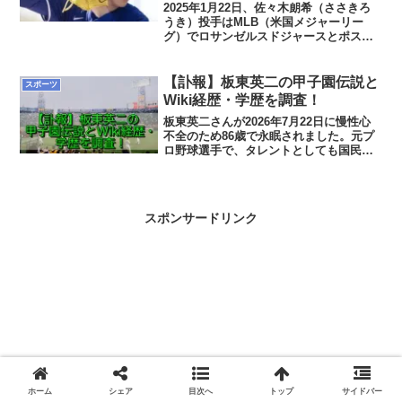
2025年1月22日、佐々木朗希（ささきろ
うき）投手はMLB（米国メジャーリー
グ）でロサンゼルスドジャースとポステ
ィングシステムを利用し、マイナー契約
（契約金650万ドル：2025年1月時点のレ
ートで約10億1400万円）を結び入団しま
【訃報】板東英二の甲子園伝説と
スポーツ
した...
Wiki経歴・学歴を調査！
板東英二さんが2026年7月22日に慢性心
不全のため86歳で永眠されました。元プ
ロ野球選手で、タレントとしても国民的
な人気を博した板東さん。この記事で
は、「バラエティで見た面白いおじさ
ん」の印象が強い板東さんが、実は甲子
園で伝説を作った豪腕...
スポンサードリンク
ホーム
シェア
目次へ
トップ
サイドバー