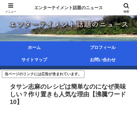
エンターテイメント話題のニュース
メニュー
検索
ホーム
プロフィール
サイトマップ
お問い合わせ
当ページのリンクには広告が含まれています。
タサン志麻のレシピは簡単なのになぜ美味
しい？作り置きも人気な理由【沸騰ワード
10】