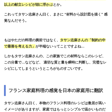
以上の献立レシピが頭に浮かぶ
とか。
これってタサン志麻さん曰く、まさに
“
材料から設計図を描く
”
感
覚なんだそう。
もはやただの料理の腕前ではなく、
タサン志麻さんの「制約の中
で最善を考える力」
が半端ないってことですよね…
しかもタサン志麻さんの、この家族でこの材料ならこのレシピ、
この分量で…などなど、 適切な質と量を瞬時に判断し、完璧なレ
シピにしてしまうというところがものすごいです。
フランス家庭料理の感覚を日本の家庭用に翻訳
タサン志麻さん曰く、本物のフランス料理のレシピは敷居が高い
イメージがありますが、家庭ではもっとシンプルで温かいものだ