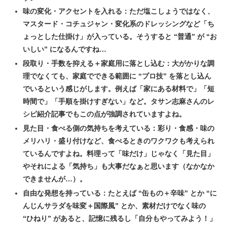
味の変化・アクセントを入れる：ただ塩こしょうではなく、
マスタード・コチュジャン・変化系のドレッシングなど「ち
ょっとした仕掛け」が入っている。そうすると “普通” が “お
いしい” になるんですね…
段取り・手数を抑える＋家庭用に落とし込む：大がかりな調
理でなくても、家庭でできる範囲に “プロ技” を落とし込ん
でいるという感じがします。例えば「家にある材料で」「短
時間で」「手順を掛けすぎない」など。タサン志麻さんのレ
シピ紹介記事でもこの点が強調されていますよね。
見た目・食べる側の気持ちを考えている：彩り・食感・味の
メリハリ・盛り付けなど、食べるときのワクワクも考えられ
ているんですよね。料理って「味だけ」じゃなく「見た目」
やそれによる「気持ち」も大事だなぁと思います（なかなか
できませんが…）。
自由な発想を持っている：たとえば “缶もの＋辛味” とか “に
んじんサラダを味変＋国際風” とか、素材だけでなく味の
“ひねり” があると、記憶に残るし「自分もやってみよう！」