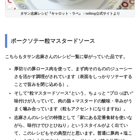
タサン志麻レシピ『キャロット・ラペ』：telling公式サイトより
ポークソテー粒マスタードソース
こちらもタサン志麻さんのレシピ一覧に挙がっていた品です。
厚切りの豚ロース肉を使って、まず肉そのもののジューシー
さを活かす調理がされています（表面をしっかりソテーする
ことで旨みを閉じ込める）。
そして“粒マスタードソース”という、ちょっと “プロっぽい”
味付けが入っていて、肉の脂＋マスタードの酸味・辛みがう
まく噛み合っています（粒もアクセントになりますね）。
志麻さんのレシピの特徴として「家にある定番食材を使いな
がら、味付けでひとひねり」というスタイルがよく出てい
て、このレシピもその典型だと思います。普通に豚肉＋塩こ