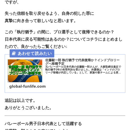
ですが、
失った信頼を取り戻せるよう、自身の犯した罪に
真摯に向き合って欲しいなと思います。
この「執行猶予」の間に、プロ選手として復帰できるのか？
日本代表に戻る可能性はあるのか？についてコチラにまとめまし
たので、良かったらご覧ください↓
佐藤駿一郎 執行猶予で代表復帰か？インドプロリー
グへ移籍予定
元バレーボール日本代表の佐藤駿一郎さんが、大麻取締法違反で
執行猶予3年の有罪判決を受けました。弁護側は「インドのプロ
リーグ移籍が内定している」として、家族や新チームによる更生
のサポート体制を主張しての執行猶予でした。ここで気になるの
が、佐藤...
global-funlife.com
追記は以上です。
ありがとうございました。
バレーボール男子日本代表として活躍する