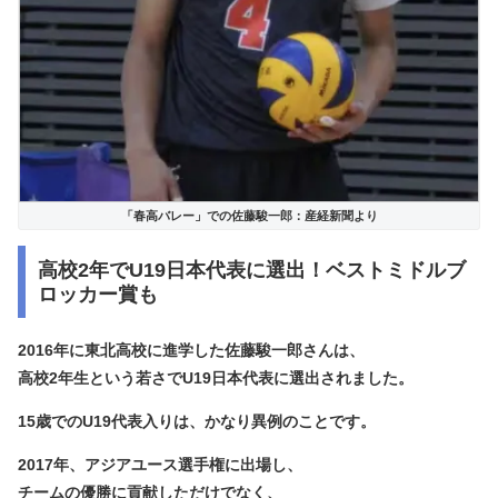
「春高バレー」での佐藤駿一郎：産経新聞より
高校2年でU19日本代表に選出！ベストミドルブ
ロッカー賞も
2016年に東北高校に進学した佐藤駿一郎さんは、
高校2年生という若さで
U19日本代表に選出
されました。
15歳でのU19代表入りは、かなり異例のことです。
2017年、
アジアユース選手権に出場し、
チームの優勝に貢献
しただけでなく、