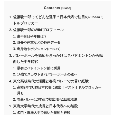
Contents
佐藤駿一郎ってどんな選手？日本代表で注目の205cmミ
ドルブロッカー
佐藤駿一郎のWikiプロフィール
生年月日や年齢は？
身長や体重などの身体データ
出身地やポジションについて
バレーボールを始めたきっかけは？バドミントンから転
向した中学時代
最初はバドミントン部に所属
14歳でスカウトされバレーボールの道へ
東北高校時代の活躍と春高バレーでの苦い経験
高校2年でU19日本代表に選出！ベストミドルブロッカー
賞も
春高バレーは3年生で初出場も1回戦敗退
東海大学時代の成長と日本代表への階段
名門・東海大学で磨いた技術と経験