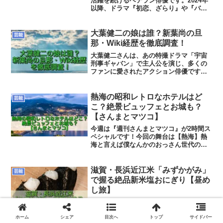
活躍を続けるベテラン俳優です。2024年
以降、ドラマ『初恋、ざらり』や『バン
トマン』などで存在感を示し、映画『君
のクイズ』でも注目を集めています。こ
の記事では、福澤重文さんの奥さんであ
大葉健二の娘は誰？新葉尚の旦
芸能
る西慶子さんとの馴れ初めや、水野美紀
那・Wiki経歴を徹底調査！
さんとの関係について見ていきます。
大葉健二さんは、あの特撮ドラマ「宇宙
刑事ギャバン」で主人公を演じ、多くの
ファンに愛されたアクション俳優です。
2026年5月6日、71歳で逝去されました。
そんな大葉健二さんの娘として知られる
新葉尚さんは、現在俳優・声優として活
熱海の昭和レトロなホテルはど
芸能
躍中。この記事では、新葉尚さんの経歴
こ？絶景ビュッフェとお城も？
などついて詳しく調べてまとめました。
【さんまとマツコ】
今週は『週刊さんまとマツコ』が2時間ス
ペシャルです！今回の舞台は【熱海】熱
海と言えば僕なんかのおっさん世代のさ
らに親世代（昭和の企業戦士？って言う
んですかね？笑）の新婚旅行や社員旅行
先として大いに賑わったとこですよね。
滋賀・長浜近江米「みずかがみ」
芸能
最近は一旦下火になった...
で握る絶品新米塩おにぎり【昼め
し旅】
今回の『昼めし旅』では滋賀県が開発し
た近江米のブランド「みずかがみ」を使
った『絶品塩おにぎり！』が紹介されま
ホーム
シェア
目次へ
トップ
サイドバー