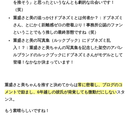
を推そう」と思ったというなんとも劇的な出会いです！
（笑）
重盛さと美の追っかけドブネズミとは何者か？：ドブネズミ
さん、とにかく距離感ゼロの密着ぶり！事務所公認のファン
ということでもう推しの最終形態ですね（笑）
重盛さと美の写真集（ルックブック）にドブネズミ乱
入！？：重盛さと美ちゃんの写真集を記念した架空のアパレ
ルブランドのルックブックにドブネズミさんがモデルとして
登場！なかなか決まっています！
重盛さと美ちゃんを推すと決めてからは
常に密着し、ブログのコ
メントで励まし、6年越しの彼氏が発覚しても微動だにしない
スタ
ンス。
もう素晴らしいですね！