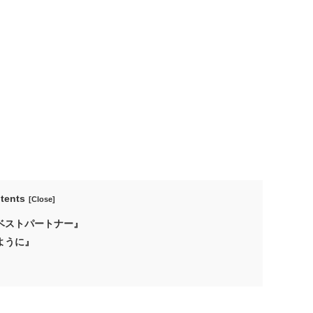
tents
ベストパートナー』
ように』