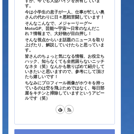
すが、今でも大型バイクを所有していま
す。
今は小学生の息子が一人、仕事が忙しい奥
さんの代わりに日々悪戦苦闘しています！
そんなこんなで、メジャーリーグ〜
MotoGP、芸能〜宇宙〜日常のなんだこ
れ？情報まで、大好物が目白押し！
そんな視点からいま話題のニュースを取り
上げたり、解説していけたらと思っていま
す。
皆さんのちょっと気になる情報、お役立ち
ハック、知らなくても全然困らないニッチ
なネタ（笑）なんかも散りばめて紹介して
いきたいと思いますので、参考にして頂け
たら嬉しいです！
ちなみにプロフィール画像がホウキを持っ
ているのは空を飛ぶためではなく、毎日部
屋をキチンと掃除していますというアピー
ルです（笑）