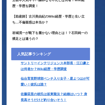
立教卒人気キャバ嬢みなちゃんとは何者？Wiki経
歴・学歴を調査！
【助産師】古川美由紀のWiki経歴・学歴と生い立
ち…不倫疑惑は本当か？
岩城滉一が靴下を履かない理由とは！？石田純一の
裸足とは違うの？
人気記事ランキング
サントリーインテリジェンス本部長・江口豪と
は何者か？Wiki経歴・学歴調査
仙台育英野球部ベンチ入り女子・星よつはが可
愛い！彼氏は誰？
佐藤栞里の彼氏は坂東龍汰？結婚はいつ？ 身
長高そうだけど釣り合いそう！