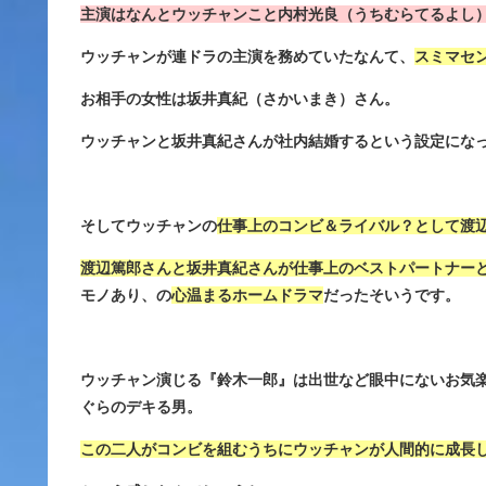
主演はなんとウッチャンこと内村光良（うちむらてるよし
ウッチャンが連ドラの主演を務めていたなんて、
スミマセ
お相手の女性は坂井真紀（さかいまき）さん。
ウッチャンと坂井真紀さんが社内結婚するという設定にな
そしてウッチャンの
仕事上のコンビ＆ライバル？として渡
渡辺篤郎さんと坂井真紀さんが仕事上のベストパートナー
モノあり、の
心温まるホームドラマ
だったそいうです。
ウッチャン演じる『鈴木一郎』は出世など眼中にないお気
ぐらのデキる男。
この二人がコンビを組むうちにウッチャンが人間的に成長