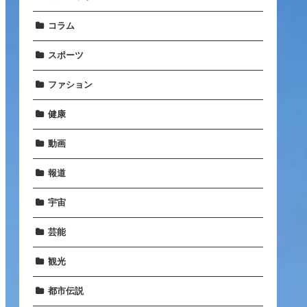
コラム
スポーツ
ファション
健康
動画
報道
宇宙
芸能
観光
都市伝説