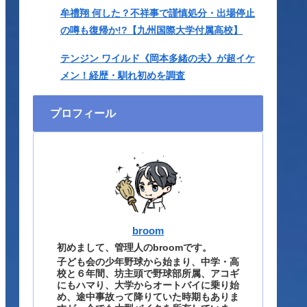
牟禮翔 何した？不祥事で謹慎処分・出場停止
の噂も復帰か!?【九州国際大学付属高校】
テンジン ワイルド《岡本多緒の夫》が超イケ
メン！経歴・馴れ初めを調査
プロフィール
broom
初めまして、管理人のbroomです。
子ども会の少年野球から始まり、中学・高
校と６年間、坊主頭で野球部所属、アコギ
にもハマり、大学からオートバイに乗り始
め、途中事故って降りていた時期もありま