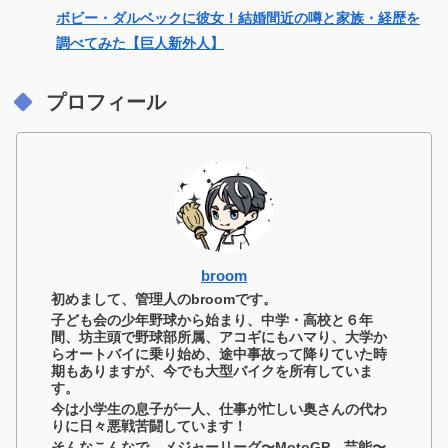
ボビー・ダルベックに彼女！結婚間近の噂と家族・経歴を
調べてみた【巨人新外人】
プロフィール
broom
初めまして、管理人のbroomです。
子ども会の少年野球から始まり、中学・高校と６年
間、坊主頭で野球部所属、アコギにもハマり、大学か
らオートバイに乗り始め、途中事故って降りていた時
期もありますが、今でも大型バイクを所有していま
す。
今は小学生の息子が一人、仕事が忙しい奥さんの代わ
りに日々悪戦苦闘しています！
そんなこんなで、メジャーリーグ〜MotoGP、芸能〜