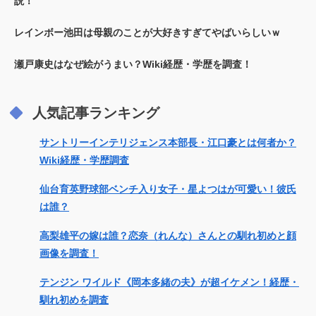
説！
レインボー池田は母親のことが大好きすぎてやばいらしいｗ
瀬戸康史はなぜ絵がうまい？Wiki経歴・学歴を調査！
人気記事ランキング
サントリーインテリジェンス本部長・江口豪とは何者か？
Wiki経歴・学歴調査
仙台育英野球部ベンチ入り女子・星よつはが可愛い！彼氏
は誰？
高梨雄平の嫁は誰？恋奈（れんな）さんとの馴れ初めと顔
画像を調査！
テンジン ワイルド《岡本多緒の夫》が超イケメン！経歴・
馴れ初めを調査