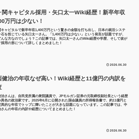
ヶ関キャピタル採用・矢口太一Wiki経歴！新卒年収
400万円は少ない！
関キャピタルで新卒年収1,400万円という驚きの金額を打ち出し、日本の就活システ
一石を投じている矢口太一さん。「1,400万円は少ない」という発言が話題ですが、
どんな方なのでしょう？この記事では、矢口太一さんのWiki経歴や学歴、そして彼が
す採用の形について詳しくまとめました！
2026.06.30
西健治の年収なぜ高い！Wiki経歴と11億円の内訳を
査
健治さんは、自民党所属の衆院議員で、JPモルガン証券の元取締役副社長という経歴
つ異色の政治家です。2025年6月に公開された国会議員の所得報告書で、約11億円と
驚異的な年収でトップに輝いたことが大きな話題になっています。この記事では、中
治さんの年収の内訳や経歴についてまとめました！
2026.06.30