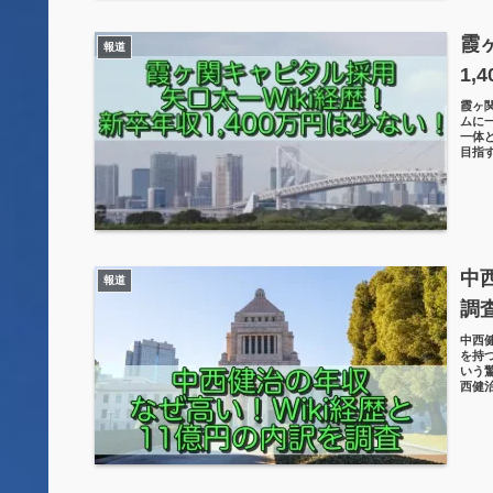
霞
報道
1,
霞ヶ
ムに
一体
目指
中
報道
調
中西
を持
いう
西健