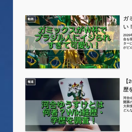
ガ
動画
い
20
合を
ター
がど
【
報道
歴
河合
開票
大和
どん