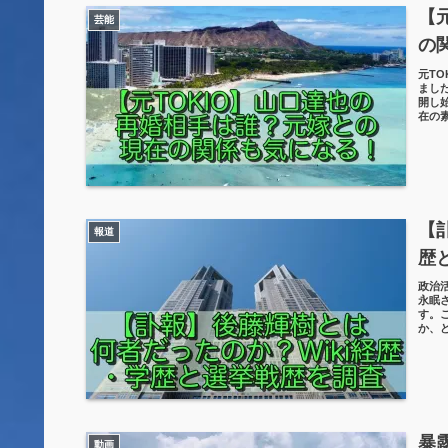
【
芸能
の
元T
ました
開し
在の
【
報道
歴
政治
永眠
す。
か、
暴
動画