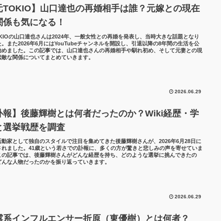
元TOKIO】山口達也の再婚相手は誰？元嫁との現在
関係も気になる！
OKIOの山口達也さんは2024年、一般女性との再婚を発表し、当時大きな話題となり
。また2026年6月にはYouTubeチャンネルを開設し、引退以降の8年間の生活を公
始めました。この記事では、山口達也さんの再婚相手や馴れ初め、そして元妻との現
素敵な関係についてまとめていきます。
2026.06.29
訃報】後藤輝樹とは何者だったのか？Wiki経歴・学
と選挙戦歴を調査
活動家として独自のスタイルで注目を集めてきた後藤輝樹さんが、2026年6月28日に
されました。41歳という若さでの訃報に、多くの方が驚きと悲しみの声を寄せていま
この記事では、後藤輝樹さんがどんな経歴を持ち、どのような選挙に挑んできたの
どんな人物だったのかを振り返っていきます。
2026.06.29
露系インフルエンサー折原（東優樹）とは何者？