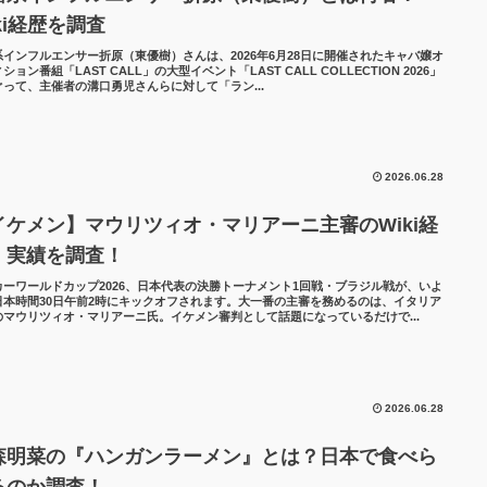
ki経歴を調査
系インフルエンサー折原（東優樹）さんは、2026年6月28日に開催されたキャバ嬢オ
ション番組「LAST CALL」の大型イベント「LAST CALL COLLECTION 2026」
ぐって、主催者の溝口勇児さんらに対して「ラン...
2026.06.28
イケメン】マウリツィオ・マリアーニ主審のWiki経
・実績を調査！
カーワールドカップ2026、日本代表の決勝トーナメント1回戦・ブラジル戦が、いよ
日本時間30日午前2時にキックオフされます。大一番の主審を務めるのは、イタリア
のマウリツィオ・マリアーニ氏。イケメン審判として話題になっているだけで...
2026.06.28
森明菜の『ハンガンラーメン』とは？日本で食べら
るのか調査！