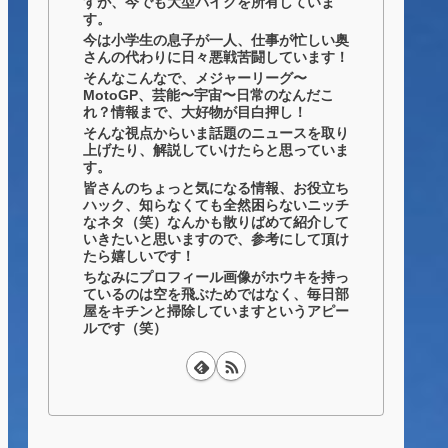
すが、今でも大型バイクを所有していま
す。
今は小学生の息子が一人、仕事が忙しい奥
さんの代わりに日々悪戦苦闘しています！
そんなこんなで、メジャーリーグ〜
MotoGP、芸能〜宇宙〜日常のなんだこ
れ？情報まで、大好物が目白押し！
そんな視点からいま話題のニュースを取り
上げたり、解説していけたらと思っていま
す。
皆さんのちょっと気になる情報、お役立ち
ハック、知らなくても全然困らないニッチ
なネタ（笑）なんかも散りばめて紹介して
いきたいと思いますので、参考にして頂け
たら嬉しいです！
ちなみにプロフィール画像がホウキを持っ
ているのは空を飛ぶためではなく、毎日部
屋をキチンと掃除していますというアピー
ルです（笑）