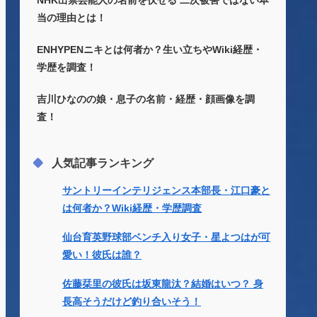
NHK出禁芸能人の名前を伏せる 二次被害ではない本
当の理由とは！
ENHYPENニキとは何者か？生い立ちやWiki経歴・
学歴を調査！
吉川ひなのの娘・息子の名前・経歴・顔画像を調
査！
人気記事ランキング
サントリーインテリジェンス本部長・江口豪と
は何者か？Wiki経歴・学歴調査
仙台育英野球部ベンチ入り女子・星よつはが可
愛い！彼氏は誰？
佐藤栞里の彼氏は坂東龍汰？結婚はいつ？ 身
長高そうだけど釣り合いそう！