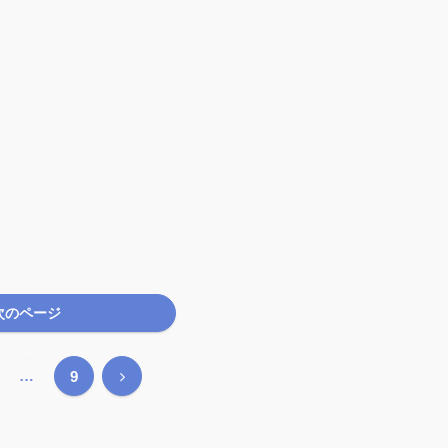
次のページ
…
次
9
へ