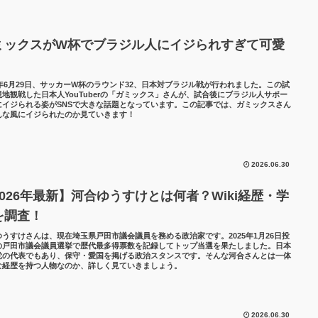
ミックスがW杯でブラジル人にイジられすぎて可愛
！
26年6月29日、サッカーW杯のラウンド32、日本対ブラジル戦が行われました。この試
現地観戦した日本人YouTuberの「ガミックス」さんが、試合後にブラジル人サポー
にイジられる姿がSNSで大きな話題となっています。この記事では、ガミックスさん
んな風にイジられたのか見ていきます！
2026.06.30
2026年最新】河合ゆうすけとは何者？Wiki経歴・学
を調査！
ゆうすけさんは、現在埼玉県戸田市議会議員を務める政治家です。2025年1月26日投
の戸田市議会議員選挙で歴代最多得票数を記録してトップ当選を果たしました。日本
党の代表でもあり、保守・愛国を掲げる政治スタンスです。そんな河合さんとは一体
な経歴を持つ人物なのか、詳しく見ていきましょう。
2026.06.30