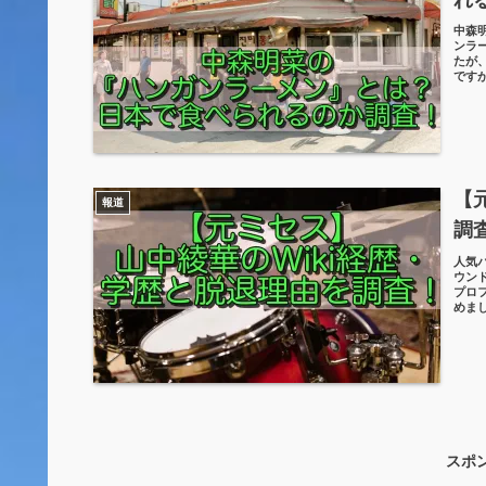
中森
ンラ
たが
です
【
報道
調
人気バ
ウン
プロ
めま
スポ