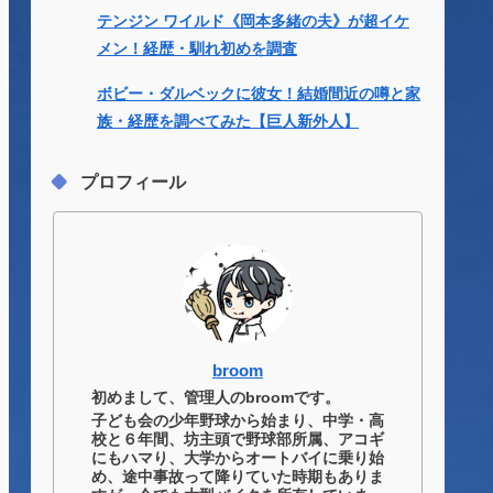
テンジン ワイルド《岡本多緒の夫》が超イケ
メン！経歴・馴れ初めを調査
ボビー・ダルベックに彼女！結婚間近の噂と家
族・経歴を調べてみた【巨人新外人】
プロフィール
broom
初めまして、管理人のbroomです。
子ども会の少年野球から始まり、中学・高
校と６年間、坊主頭で野球部所属、アコギ
にもハマり、大学からオートバイに乗り始
め、途中事故って降りていた時期もありま