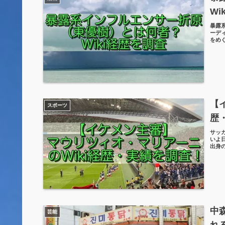
Wi
暴露
ーディ
をめ
【
スポーツ
歴
サッ
いよ
出身
中
芸能
れ