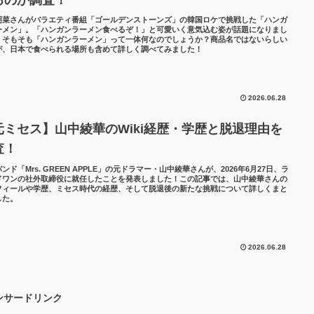
明菜さんがバラエティ番組「ゴールデンストーンズ」の韓国ロケで挑戦した「ハンガ
ーメン」。「ハンガンラーメン食べるぞ！」と可愛いく意気込む姿が話題になりまし
、そもそも「ハンガンラーメン」って一体何なのでしょうか？商品名ではないらしい
が、日本で食べられる場所も含めて詳しく調べてみました！
2026.06.28
元ミセス】山中綾華のWiki経歴・学歴と脱退理由を
査！
ンド「Mrs. GREEN APPLE」の元ドラマー・山中綾華さんが、2026年6月27日、ラ
ドワンの社外取締役に就任したことを発表しました！この記事では、山中綾華さんの
フィールや学歴、ミセス時代の経歴、そして脱退後の新たな挑戦について詳しくまと
した。
2026.06.28
ンサードリンク