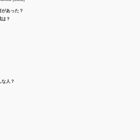
何があった？
成は？
んな人？