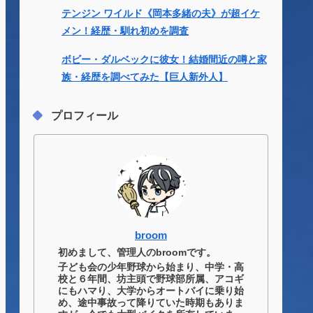
テンジン ワイルド《岡本多緒の夫》が超イケ
メン！経歴・馴れ初めを調査
ボビー・ダルベックに彼女！結婚間近の噂と家
族・経歴を調べてみた【巨人新外人】
プロフィール
broom
初めまして、管理人のbroomです。
子ども会の少年野球から始まり、中学・高
校と６年間、坊主頭で野球部所属、アコギ
にもハマり、大学からオートバイに乗り始
め、途中事故って降りていた時期もありま