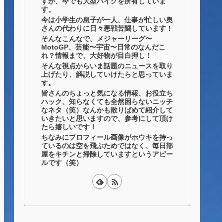
すが、今でも大型バイクを所有していま
す。
今は小学生の息子が一人、仕事が忙しい奥
さんの代わりに日々悪戦苦闘しています！
そんなこんなで、メジャーリーグ〜
MotoGP、芸能〜宇宙〜日常のなんだこ
れ？情報まで、大好物が目白押し！
そんな視点からいま話題のニュースを取り
上げたり、解説していけたらと思っていま
す。
皆さんのちょっと気になる情報、お役立ち
ハック、知らなくても全然困らないニッチ
なネタ（笑）なんかも散りばめて紹介して
いきたいと思いますので、参考にして頂け
たら嬉しいです！
ちなみにプロフィール画像がホウキを持っ
ているのは空を飛ぶためではなく、毎日部
屋をキチンと掃除していますというアピー
ルです（笑）