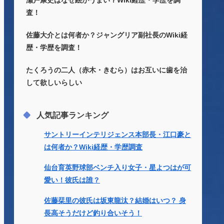
瀬戸康史はなぜ絵がうまい？Wiki経歴・学歴を調
査！
佐藤大介とは何者か？ジャングリア副社長のWiki経
歴・学歴を調査！
たくろうの二人（赤木・きむら）はお互いに歯を治
して欲しいらしい
人気記事ランキング
サントリーインテリジェンス本部長・江口豪と
は何者か？Wiki経歴・学歴調査
仙台育英野球部ベンチ入り女子・星よつはが可
愛い！彼氏は誰？
佐藤栞里の彼氏は坂東龍汰？結婚はいつ？ 身
長高そうだけど釣り合いそう！