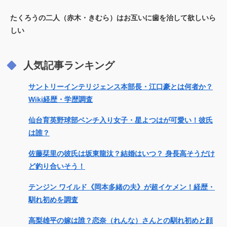
たくろうの二人（赤木・きむら）はお互いに歯を治して欲しいら
しい
人気記事ランキング
サントリーインテリジェンス本部長・江口豪とは何者か？
Wiki経歴・学歴調査
仙台育英野球部ベンチ入り女子・星よつはが可愛い！彼氏
は誰？
佐藤栞里の彼氏は坂東龍汰？結婚はいつ？ 身長高そうだけ
ど釣り合いそう！
テンジン ワイルド《岡本多緒の夫》が超イケメン！経歴・
馴れ初めを調査
高梨雄平の嫁は誰？恋奈（れんな）さんとの馴れ初めと顔