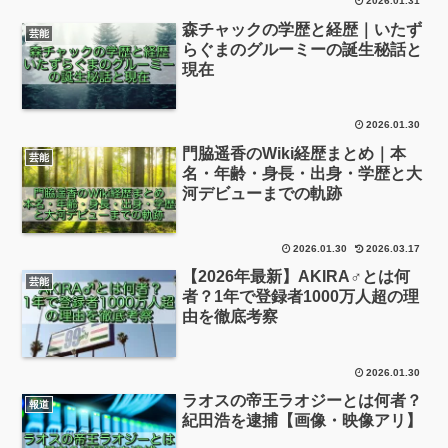
2026.01.31
森チャックの学歴と経歴｜いたず
芸能
らぐまのグルーミーの誕生秘話と
現在
2026.01.30
門脇遥香のWiki経歴まとめ｜本
芸能
名・年齢・身長・出身・学歴と大
河デビューまでの軌跡
2026.01.30
2026.03.17
【2026年最新】AKIRA♂とは何
芸能
者？1年で登録者1000万人超の理
由を徹底考察
2026.01.30
ラオスの帝王ラオジーとは何者？
報道
紀田浩を逮捕【画像・映像アリ】