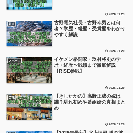
2026.01.29
古野電気社長・古野幸男とは何
報道
者？学歴・経歴・受賞歴をわかり
やすく解説
2026.01.29
イケメン格闘家・玖村将史の学
スポーツ
歴・経歴〜戦績まで徹底解説
【RISE参戦】
2026.01.29
【きしたかの】高野正成の嫁は
芸能
誰？馴れ初めや番組婚の真相まと
め
2026.01.28
【2026年最新】水上恒司 噂の彼