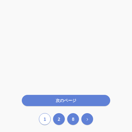
次のページ
次
1
2
8
へ