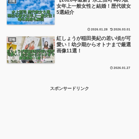
芸能
女年上一般女性と結婚！歴代彼女
5選紹介
2026.01.28
2026.03.01
紅しょうが稲田美紀の若い頃が可
芸能
愛い！幼少期からオトナまで厳選
画像11選！
2026.01.27
スポンサードリンク