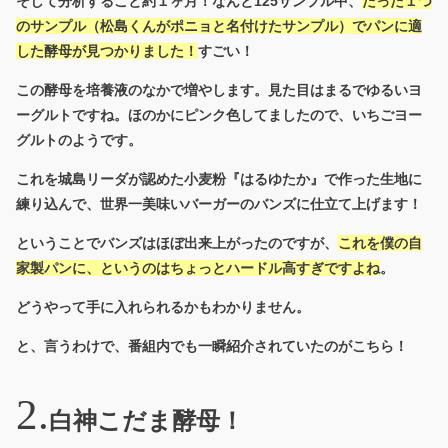
そして分析すること約１ヶ月！なんと125サンプル中、
たった１つ
のサンプル（松島くんがポニョと名付けたサンプル）でパンに適
した酵母が見つかりました！
すごい！
この酵母を培養液のなかで増やします。見た目はまるでゆるいヨ
ーグルトですね。ほのかにピンク色してましたので、いちごヨー
グルトのようです。
これを城島リーダが認めた小麦粉『はるゆたか』で作った生地に
練り込んで、世界一美味いバーガーのバンズに仕立て上げます！
ということでバンズはほぼ出来上がったのですが、
これを僕の自
家製パンに、というのはちょっとハードル高すぎですよね
。
どうやって手に入れられるかもわかりません。
と、言うわけで、番組内でも一瞬紹介されていたのがこちら！
白神こだま酵母！