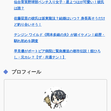
仙台育英野球部ベンチ入り女子・星よつはが可愛い！彼氏
は誰？
佐藤栞里の彼氏は坂東龍汰？結婚はいつ？ 身長高そうだけ
ど釣り合いそう！
テンジン ワイルド《岡本多緒の夫》が超イケメン！経歴・
馴れ初めを調査
早見優がポートピア病院に緊急搬送の都市伝説！舘ひろ
し・元カレ？【ザ・共通テン！】
プロフィール