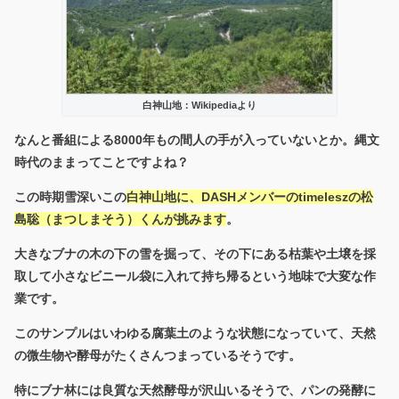
白神山地：Wikipediaより
なんと番組による8000年もの間人の手が入っていないとか。縄文
時代のままってことですよね？
この時期雪深いこの
白神山地に、DASHメンバーのtimeleszの松
島聡（まつしまそう）くんが挑みます
。
大きなブナの木の下の雪を掘って、その下にある枯葉や土壌を採
取して小さなビニール袋に入れて持ち帰るという地味で大変な作
業です。
このサンプルはいわゆる腐葉土のような状態になっていて、天然
の微生物や酵母がたくさんつまっているそうです。
特にブナ林には良質な天然酵母が沢山いるそうで、パンの発酵に