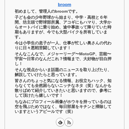
broom
初めまして、管理人のbroomです。
子ども会の少年野球から始まり、中学・高校と６年
間、坊主頭で野球部所属、アコギにもハマり、大学か
らオートバイに乗り始め、途中事故って降りていた時
期もありますが、今でも大型バイクを所有していま
す。
今は小学生の息子が一人、仕事が忙しい奥さんの代わ
りに日々悪戦苦闘しています！
そんなこんなで、メジャーリーグ〜MotoGP、芸能〜
宇宙〜日常のなんだこれ？情報まで、大好物が目白押
し！
そんな視点からいま話題のニュースを取り上げたり、
解説していけたらと思っています。
皆さんのちょっと気になる情報、お役立ちハック、知
らなくても全然困らないニッチなネタ（笑）なんかも
散りばめて紹介していきたいと思いますので、参考に
して頂けたら嬉しいです！
ちなみにプロフィール画像がホウキを持っているのは
空を飛ぶためではなく、毎日部屋をキチンと掃除して
いますというアピールです（笑）