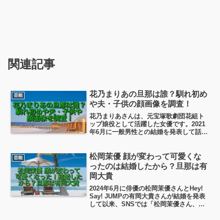
関連記事
花乃まりあの旦那は誰？馴れ初め
芸能
や夫・子供の顔画像を調査！
花乃まりあさんは、元宝塚歌劇団花組ト
ップ娘役として活躍した女優です。2021
年6月に一般男性との結婚を発表して話題
となり、2024年7月には第1子となる男の
子も誕生しました。 「旦那さんはどんな
人？」 「馴れ初めは？」 「子供の顔
松岡茉優 顔が変わって可愛くな
芸能
は？」とい...
ったのは結婚したから？旦那は有
岡大貴
2024年6月に俳優の松岡茉優さんとHey!
Say! JUMPの有岡大貴さんが結婚を発表
して以来、SNSでは「松岡茉優さん、顔
が変わった！」「前よりもっと可愛くな
った！」という声が数多く寄せられてい