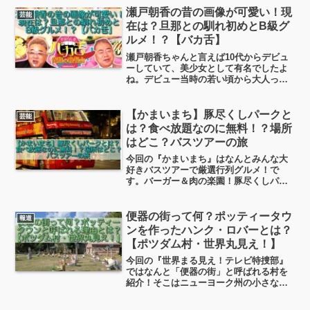
ます。この記事では、松岡茉優さんの顔
瀬戸朝香の昔の画像が可愛い！現
芸能
の変化や結婚との関係について見ていこ
在は？旦那との馴れ初めとB級グ
うと思います！
ルメ！？【バカ舌】
瀬戸朝香ちゃんと言えば10代からデビュ
ーしていて、美少女として有名でしたよ
ね。デビュー当時の若い頃から大人っぽ
い色気もあって、そんな画像も探してみ
ました！今現在は有名なあの人と結婚し
ていますが、その馴れ初めにも興味が湧
【かまいまち】豚尽くしパークと
芸能
きますよね。
は？食べ放題なのに無料！？場所
はどこ？バスツアーの旅
今回の『かまいまち』はなんとみんな大
好きバスツアーで厳選行列グルメ！で
す。バーガー＆肉の楽園！豚尽くしパー
ク＆肌もツヤツヤ！生湯葉食べ放題＆海
の目の前！魚のテーマパーク＆衝撃！食
べ放題なのに無料！という豪華なライン
便器の街って何？ポッティータウ
報道
ナップなのですが、いったい...
ンを作ったハンク・ロバーとは？
【ポツダム村・世界丸見え！】
今回の『世界まる見え！テレビ特捜部』
ではなんと「便器の街」と呼ばれる村を
紹介！そこはニューヨーク州の小さな
村、ポツダム村。その村の地主の82歳の
おじいちゃんが花を入れたトイレを村中