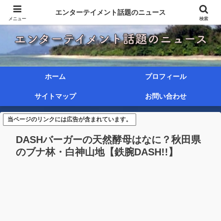
エンターテイメント話題のニュース
メニュー
検索
ホーム
プロフィール
サイトマップ
お問い合わせ
当ページのリンクには広告が含まれています。
DASHバーガーの天然酵母はなに？秋田県
のブナ林・白神山地【鉄腕DASH!!】