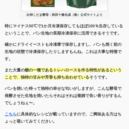
白神こだま酵母：秋田十條化成（株）公式サイトより
特にマイナス50℃で1か月冷凍保存してもほぼ100％生存している
ということで、パン生地の長期冷凍保存に活用できるそうです。
確かにドライイーストも冷凍庫で保存しますし、パンも焼く前の
生地の状態で冷凍保存したりしますもんね。これは大事な特徴で
す。
また大量の
糖の一種であるトレハロースを作る特性があるという
ことで、独特の甘みや芳香も持ち合わせている
そうです。
パンを焼いた時って独特の幸せな匂いがしますが、こんな酵母で
発酵させた生地を焼いたらそれはそれは複雑で良い香りがするん
でしょうねぇ〜。
こちら
に具体的なレシピが載っていますので、ご興味ある方はち
ょっと覗いてみてください。