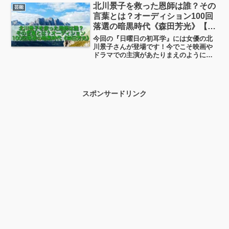
に設置しちゃったとか！今日はそのおじ
北川景子を救った恩師は誰？その
芸能
いちゃんハンク・ロバーさんがなぜそん
言葉とは？オーディション100回
なことをしたのか？見ていこうと思いま
落選の暗黒時代《森田芳光》【日
す。
曜日の初耳学】
今回の『日曜日の初耳学』には女優の北
川景子さんが登場です！今でこそ映画や
ドラマでの主演があたりまえのようにな
った北川景子さんですが、若い頃は挫折
の連続だったそう。そんな北川景子さん
を救った恩師の言葉があったそうなんで
す。今日はそんな暗黒時代を乗り越えた
スポンサードリンク
エピソードを見ていこうと思います！