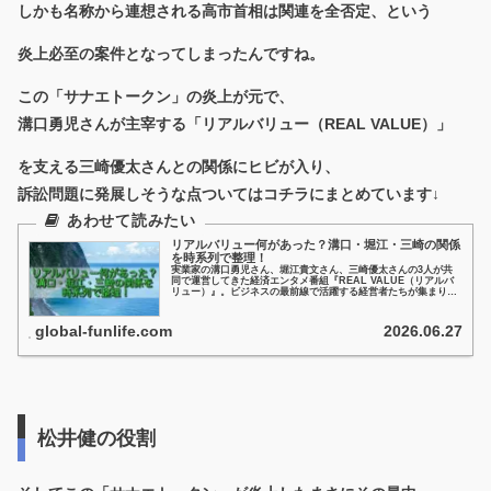
しかも名称から連想される高市首相は関連を全否定、という
炎上必至の案件となってしまったんですね。
この「サナエトークン」の炎上が元で、
溝口勇児さんが主宰する「リアルバリュー（REAL VALUE）」
を支える三崎優太さんとの関係にヒビが入り、
訴訟問題に発展しそうな点ついてはコチラにまとめています↓
リアルバリュー何があった？溝口・堀江・三崎の関係
を時系列で整理！
実業家の溝口勇児さん、堀江貴文さん、三崎優太さんの3人が共
同で運営してきた経済エンタメ番組『REAL VALUE（リアルバ
リュー）』。ビジネスの最前線で活躍する経営者たちが集まり、
経営の知恵やノウハウを共有する番組として人気を博していまし
た...
global-funlife.com
2026.06.27
松井健の役割