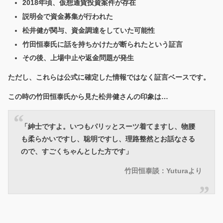
2018年頃、仮想通貨投資案件が存在
説明会で資金募集が行われた
松井健が関与、資金調達をしていた可能性
竹田恒泰氏に話を持ちかけたが断られたという証言
その後、上場中止や返金問題が発生
ただし、これらは
公式に確定した情報ではなく証言ベース
です。
この時の竹田恒泰氏から見た松井健さんの印象は…
「紳士ですよ。いつもパリッとスーツ着てますし、物腰
も柔らかいですし、聡明ですし、理路整然とお話なさる
ので、すごくちゃんとした方です」
竹田恒泰談：Yuturaより