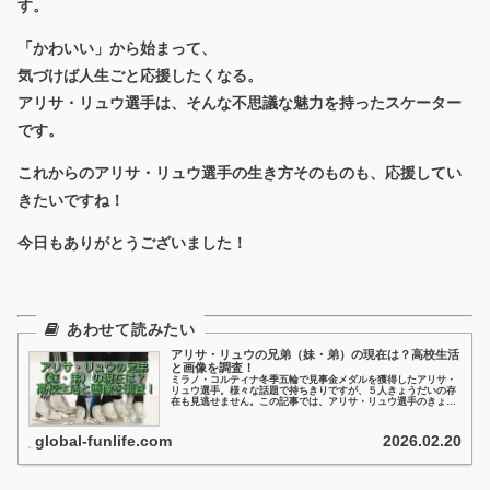
す。
「かわいい」から始まって、
気づけば人生ごと応援したくなる。
アリサ・リュウ選手は、そんな不思議な魅力を持ったスケーター
です。
これからのアリサ・リュウ選手の生き方そのものも、応援してい
きたいですね！
今日もありがとうございました！
アリサ・リュウの兄弟（妹・弟）の現在は？高校生活
と画像を調査！
ミラノ・コルティナ冬季五輪で見事金メダルを獲得したアリサ・
リュウ選手。様々な話題で持ちきりですが、５人きょうだいの存
在も見逃せません。この記事では、アリサ・リュウ選手のきょう
だいは何してるの？という疑問にフォーカスして、アリサ・リュ
ウ選手の４人の妹と弟たちについて、見ていきたいと思います。
global-funlife.com
2026.02.20