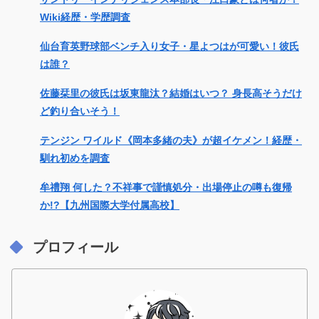
Wiki経歴・学歴調査
仙台育英野球部ベンチ入り女子・星よつはが可愛い！彼氏
は誰？
佐藤栞里の彼氏は坂東龍汰？結婚はいつ？ 身長高そうだけ
ど釣り合いそう！
テンジン ワイルド《岡本多緒の夫》が超イケメン！経歴・
馴れ初めを調査
牟禮翔 何した？不祥事で謹慎処分・出場停止の噂も復帰
か!?【九州国際大学付属高校】
プロフィール