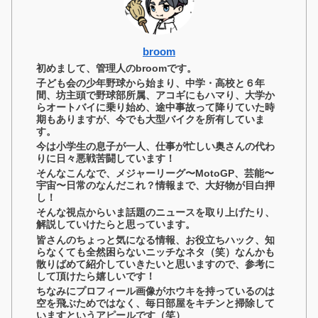
broom
初めまして、管理人のbroomです。
子ども会の少年野球から始まり、中学・高校と６年
間、坊主頭で野球部所属、アコギにもハマり、大学か
らオートバイに乗り始め、途中事故って降りていた時
期もありますが、今でも大型バイクを所有していま
す。
今は小学生の息子が一人、仕事が忙しい奥さんの代わ
りに日々悪戦苦闘しています！
そんなこんなで、メジャーリーグ〜MotoGP、芸能〜
宇宙〜日常のなんだこれ？情報まで、大好物が目白押
し！
そんな視点からいま話題のニュースを取り上げたり、
解説していけたらと思っています。
皆さんのちょっと気になる情報、お役立ちハック、知
らなくても全然困らないニッチなネタ（笑）なんかも
散りばめて紹介していきたいと思いますので、参考に
して頂けたら嬉しいです！
ちなみにプロフィール画像がホウキを持っているのは
空を飛ぶためではなく、毎日部屋をキチンと掃除して
いますというアピールです（笑）