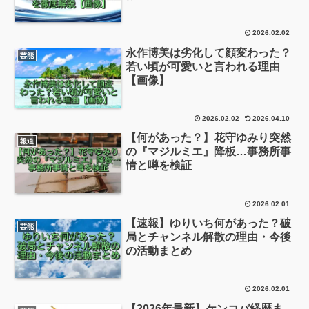
2026.02.02
永作博美は劣化して顔変わった？
芸能
若い頃が可愛いと言われる理由
【画像】
2026.02.02
2026.04.10
【何があった？】花守ゆみり突然
報道
の『マジルミエ』降板…事務所事
情と噂を検証
2026.02.01
【速報】ゆりいち何があった？破
芸能
局とチャンネル解散の理由・今後
の活動まとめ
2026.02.01
【2026年最新】ケンコバ経歴ま