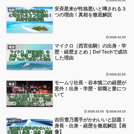
2026.02.03
安斉星来が性格悪いと噂される３
芸能
つの理由！真相を徹底解説
2026.02.03
マイクロ（西宮佑騎）の出身・学
報道
歴・経歴まとめ｜Def Techで成功
した理由
2026.02.03
モームリ社長・谷本慎二の経歴が
報道
意外！出身・学歴・前職と妻につ
いて
2026.02.03
2026.04.23
吉田雪乃選手がかわいいと話題！
スポーツ
身長・出身・経歴を徹底解説【画
像】