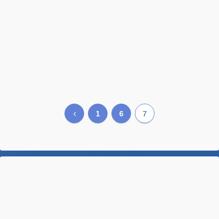
前
1
6
7
へ