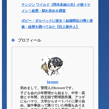
テンジン ワイルド《岡本多緒の夫》が超イケ
メン！経歴・馴れ初めを調査
ボビー・ダルベックに彼女！結婚間近の噂と家
族・経歴を調べてみた【巨人新外人】
プロフィール
broom
初めまして、管理人のbroomです。
子ども会の少年野球から始まり、中学・高
校と６年間、坊主頭で野球部所属、アコギ
にもハマり、大学からオートバイに乗り始
め、途中事故って降りていた時期もありま