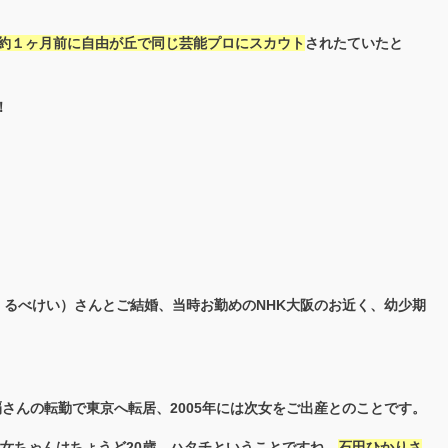
↑約１ヶ月前に自由が丘で同じ芸能プロにスカウト
されたていたと
！
（くるべけい）さんとご結婚、当時お勤めのNHK大阪のお近く、幼少期
覇さんの転勤で東京へ転居、2005年には次女をご出産とのことです。
、次女ちゃんはちょうど20歳、ハタチということですね。
石田ひかりさ