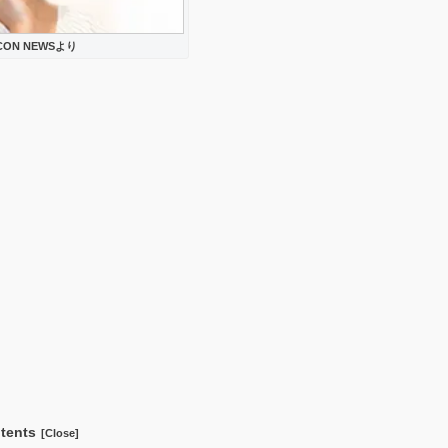
CON NEWSより
tents