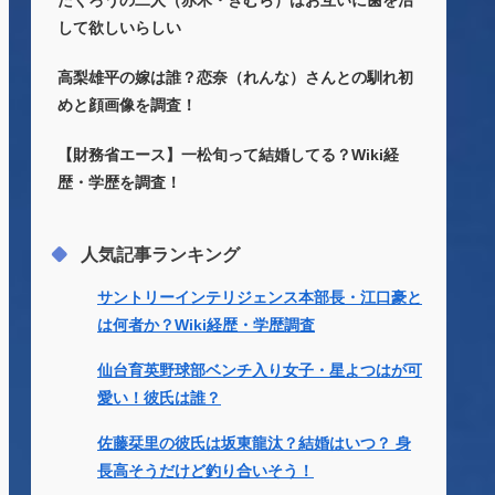
たくろうの二人（赤木・きむら）はお互いに歯を治
して欲しいらしい
高梨雄平の嫁は誰？恋奈（れんな）さんとの馴れ初
めと顔画像を調査！
【財務省エース】一松旬って結婚してる？Wiki経
歴・学歴を調査！
人気記事ランキング
サントリーインテリジェンス本部長・江口豪と
は何者か？Wiki経歴・学歴調査
仙台育英野球部ベンチ入り女子・星よつはが可
愛い！彼氏は誰？
佐藤栞里の彼氏は坂東龍汰？結婚はいつ？ 身
長高そうだけど釣り合いそう！