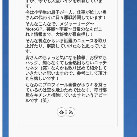
すが、今でも大型バイクを所有していま
す。
今は小学生の息子が一人、仕事が忙しい奥
さんの代わりに日々悪戦苦闘しています！
そんなこんなで、メジャーリーグ〜
MotoGP、芸能〜宇宙〜日常のなんだこ
れ？情報まで、大好物が目白押し！
そんな視点からいま話題のニュースを取り
上げたり、解説していけたらと思っていま
す。
皆さんのちょっと気になる情報、お役立ち
ハック、知らなくても全然困らないニッチ
なネタ（笑）なんかも散りばめて紹介して
いきたいと思いますので、参考にして頂け
たら嬉しいです！
ちなみにプロフィール画像がホウキを持っ
ているのは空を飛ぶためではなく、毎日部
屋をキチンと掃除していますというアピー
ルです（笑）