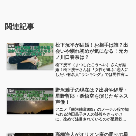
関連記事
松下洸平が結婚！お相手は誰？出
報道
会いや馴れ初めが気になる！元カ
ノ川口春奈は？
松下洸平（まつしたこうへい）さんが結
婚！松下洸平さんは『女性が選ぶ“恋人に
したい有名人”ランキング』では男性有名
人として1位に選ばれています。というわ
けで松下洸平さんのご結婚相手が誰なの
か？その出会いは？馴れ初めは？といっ
野沢雅子の現在は？出身や経歴・
芸能
たあたりを調べていこうかと思います。
星野哲郎・孫悟空を演じたギネス
声優！
アニメ『銀河鉄道999』のメーテル役で知
られる池田昌子さんの訃報をきっかけ
に、改めて注目されているのが星野鉄郎
役の声優・野沢雅子さんです。メーテル
と鉄郎という名コンビは、日本アニメ史
に残る存在と言っても過言ではありませ
高橋海人がオリオン座の周りの星
宇宙