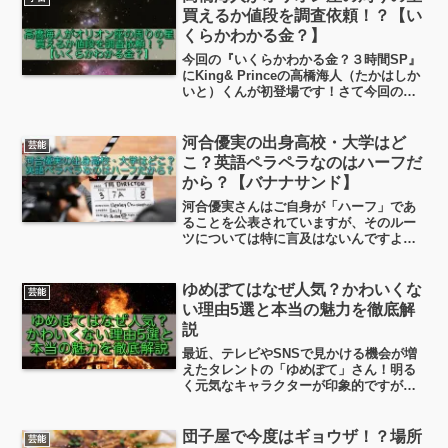
ん。今日はそんな野沢雅子さんの「経
買えるか値段を調査依頼！？【い
歴」「現在の活動」についてまとめてみ
くらかわかる金？】
ました。
今回の『いくらかわかる金？３時間SP』
にKing& Princeの高橋海人（たかはしか
いと）くんが初登場です！さて今回のお
題は夏の江ノ島界隈で「いくらかわかる
金？」問題なんですが、そんなことよ
り、【調べてほしいお金にまつわる疑
河合優実の出身高校・大学はど
芸能
問】で高橋海人...
こ？英語ペラペラなのはハーフだ
から？【バナナサンド】
河合優実さんはご自身が「ハーフ」であ
ることを公表されていますが、そのルー
ツについては特に言及はないんですよ
ね。今日は河合優実さんのプロフィール
や英語ペラペラの理由、ハーフのルーツ
や噂されている本名についても、ちょっ
ゆめぽてはなぜ人気？かわいくな
芸能
と見ていこうと思います。
い理由5選と本当の魅力を徹底解
説
最近、テレビやSNSで見かける機会が増
えたタレントの「ゆめぽて」さん！明る
く元気なキャラクターが印象的ですが、
検索してみると「ゆめぽて なぜ人気」
「かわいくない」といった、少し気にな
るワードが出てきます。人気がある一方
団子屋で今度はギョウザ！？場所
芸能