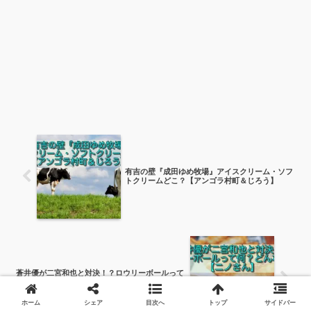
有吉の壁『成田ゆめ牧場』アイスクリーム・ソフ
トクリームどこ？【アンゴラ村町＆じろう】
蒼井優が二宮和也と対決！？ロウリーボールって
何？どんな競技？【ニノさん】
ホーム
シェア
目次へ
トップ
サイドバー