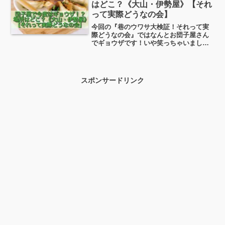
で、なぜこうした声が出てくるのでしょ
はどこ？《大山・伊勢屋》【それ
うか？ちょっと見ていこうと思います！
って実際どうなの会】
今回の『巷のウワサ大検証！それって実
際どうなの会』ではなんとお団子屋さん
でギョウザです！いや笑っちゃいました
（笑）実はこの団子屋の伊勢屋（いせ
や）さん、８月にはクレープの販売、そ
して10月にはハンバーガーの販売をして
いたんですよね（笑）お団...
スポンサードリンク