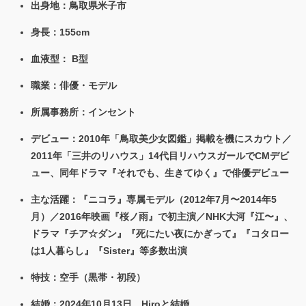
出身地
：鳥取県米子市
身長
：155cm
血液型
： B型
職業
：俳優・モデル
所属事務所
：インセント
デビュー
：2010年「鳥取美少女図鑑」掲載を機にスカウト／
2011年「三井のリハウス」14代目リハウスガールでCMデビ
ュー、同年ドラマ『それでも、生きてゆく』で俳優デビュー
主な活躍
：『ニコラ』専属モデル（2012年7月〜2014年5
月）／2016年映画『桜ノ雨』で初主演／NHK大河『江〜』、
ドラマ『チア☆ダン』『死にたい夜にかぎって』『コタロー
は1人暮らし』『Sister』等多数出演
特技
：空手（黒帯・初段）
結婚
：2024年10月13日、Hiroと結婚