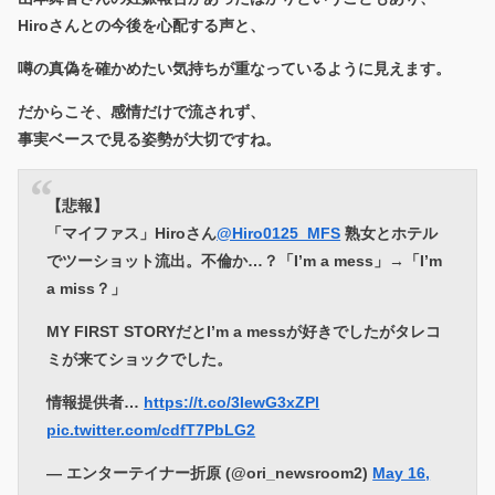
Hiroさんとの今後を心配する声と、
噂の真偽を確かめたい気持ちが重なっているように見えます。
だからこそ、感情だけで流されず、
事実ベースで見る姿勢が大切ですね。
【悲報】
「マイファス」Hiroさん
@Hiro0125_MFS
熟女とホテル
でツーショット流出。不倫か…？「I’m a mess」→「I’m
a miss？」
MY FIRST STORYだとI’m a messが好きでしたがタレコ
ミが来てショックでした。
情報提供者…
https://t.co/3IewG3xZPl
pic.twitter.com/cdfT7PbLG2
— エンターテイナー折原 (@ori_newsroom2)
May 16,