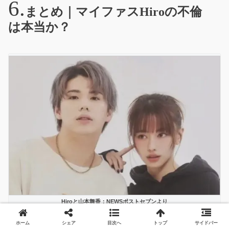
まとめ｜マイファスHiroの不倫
は本当か？
Hiroと山本舞香：NEWSポストセブンより
現時点でネット上に広がっているのは、
ホーム
シェア
目次へ
トップ
サイドバー