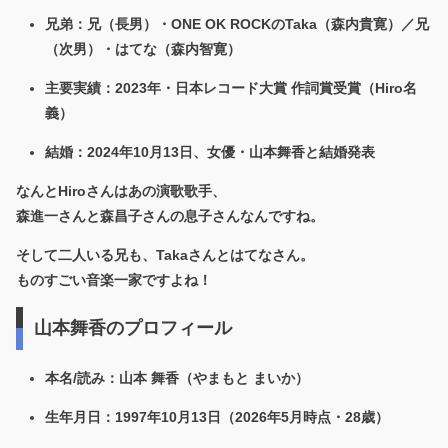
兄弟：兄（長男）・ONE OK ROCKのTaka（森内貴寛）／兄
（次男）・はてな（森内智寛）
主要実績：2023年・日本レコード大賞 作詞賞受賞（Hiro名
義）
結婚：2024年10月13日、女優・山本舞香と結婚発表
なんとHiroさんはあの演歌歌手、
森進一さんと森昌子さんの息子さんなんですね。
そして二人いる兄も、Takaさんとはてなさん。
ものすごい音楽一家ですよね！
山本舞香のプロフィール
本名/読み
：山本 舞香（やまもと まいか）
生年月日
：1997年10月13日（2026年5月時点・28歳）