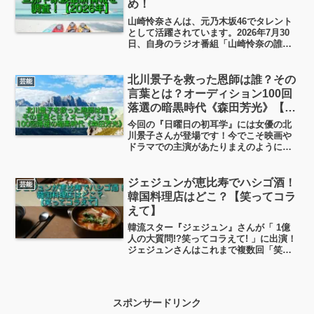
め！
山崎怜奈さんは、元乃木坂46でタレント
として活躍されています。2026年7月30
日、自身のラジオ番組「山崎怜奈の誰か
に話したかったこと。」で第1子妊娠を発
表されました。 「あれ？旦那さんは？」
「結婚してたっけ？」と思った方も多い
北川景子を救った恩師は誰？その
芸能
のではない...
言葉とは？オーディション100回
落選の暗黒時代《森田芳光》【日
曜日の初耳学】
今回の『日曜日の初耳学』には女優の北
川景子さんが登場です！今でこそ映画や
ドラマでの主演があたりまえのようにな
った北川景子さんですが、若い頃は挫折
の連続だったそう。そんな北川景子さん
を救った恩師の言葉があったそうなんで
ジェジュンが恵比寿でハシゴ酒！
芸能
す。今日はそんな暗黒時代を乗り越えた
韓国料理店はどこ？【笑ってコラ
エピソードを見ていこうと思います！
えて】
韓流スター『ジェジュン』さんが「 1億
人の大質問!?笑ってコラえて! 」に出演！
ジェジュンさんはこれまで複数回「笑コ
ラ」に出演されていますが、錦糸町・渋
谷・池袋などなどに出没されて「朝まで
ハシゴの旅」を楽しんでいますよね！ジ
ェジュンさんはお...
スポンサードリンク