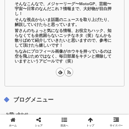
そんなこんなで、メジャーリーグ〜MotoGP、芸能〜
宇宙〜日常のなんだこれ？情報まで、大好物が目白押
し！
そんな視点からいま話題のニュースを取り上げたり、
解説していけたらと思っています。
皆さんのちょっと気になる情報、お役立ちハック、知
らなくても全然困らないニッチなネタ（笑）なんかも
散りばめて紹介していきたいと思いますので、参考に
して頂けたら嬉しいです！
ちなみにプロフィール画像がホウキを持っているのは
空を飛ぶためではなく、毎日部屋をキチンと掃除して
いますというアピールです（笑）
ブログメニュー
お問い合わせ
ホーム
シェア
目次へ
トップ
サイドバー
サイトマップ