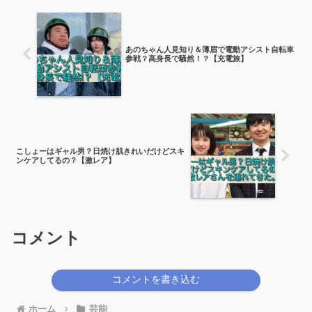
あのちゃん人見知り＆薄眉で電動アシスト自転車
参戦？高身長で騒然！？【充電旅】
こしょーはギャル男？日焼け肌きれいだけどスキ
ンケアしてるの？【激レア】
コメント
コメントを書き込む
ホーム
芸能