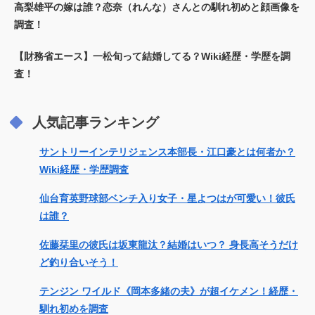
高梨雄平の嫁は誰？恋奈（れんな）さんとの馴れ初めと顔画像を
調査！
【財務省エース】一松旬って結婚してる？Wiki経歴・学歴を調
査！
人気記事ランキング
サントリーインテリジェンス本部長・江口豪とは何者か？
Wiki経歴・学歴調査
仙台育英野球部ベンチ入り女子・星よつはが可愛い！彼氏
は誰？
佐藤栞里の彼氏は坂東龍汰？結婚はいつ？ 身長高そうだけ
ど釣り合いそう！
テンジン ワイルド《岡本多緒の夫》が超イケメン！経歴・
馴れ初めを調査