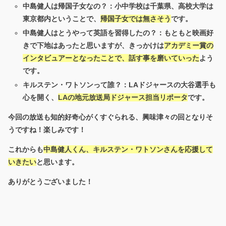
中島健人は帰国子女なの？：小中学校は千葉県、高校大学は
東京都内ということで、
帰国子女では無さそう
です。
中島健人はとうやって英語を習得したの？：もともと映画好
きで下地はあったと思いますが、きっかけは
アカデミー賞の
インタビュアーとなったことで、話す事を磨いていった
よう
です。
キルステン・ワトソンって誰？：LAドジャースの大谷選手も
心を開く、
LAの地元放送局ドジャース担当リポータ
です。
今回の放送も知的好奇心がくすぐられる、興味津々の回となりそ
うですね！楽しみです！
これからも
中島健人くん、キルステン・ワトソンさんを応援して
いきたい
と思います。
ありがとうございました！