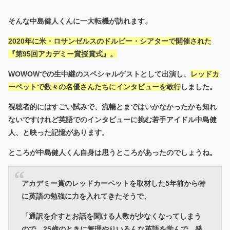
そんな中島健人くんに一大転機が訪れます。
2020年に米・ロサンゼルスのドルビー・シアターで開催された
『第95回アカデミー賞授賞式』。
WOWOWでの生中継のスペシャルゲストとして出演し、
レッドカ
ーペットで数々の名優さんたちにインタビューを敢行
しました。
視聴者的にはすごい試みで、流暢とまではいかなかったかも知れ
ないですけれど英語でのインタビューに挑む若手アイドル中島健
人、と映った記憶があります。
ところが中島健人くん自身は思うところがあったのでしょうね。
アカデミー賞のレッドカーペットを取材した5年前から特
に英語の勉強に力を入れてきたそうで、
「通訳を介すとお話を聞ける人数が少なくなってしまう
ので、25歳のときに無理やりいろんな英語を学んで、発