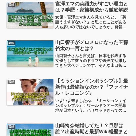
宮澤エマの英語力がすごい理由と
芸能
は？学歴・家族構成から徹底解説
女優・宮澤エマさんを見ていると、「英
語うますぎない？」と思ったことがある
人も多いのではないでしょうか。発音が
きれいで、切り替えも自然。それでいて
嫌味がないのが印象的ですよね。今回は
「宮澤エマ 英語力 学歴 家族構成」をキ
山口智子がメロメロになった玉森
芸能
ーワードに、宮澤エマさんのこれまでの
裕太の一言とは？
歩みをじっくり調べてみました。
山口智子さんと言えば、日本を代表する
女優として数々のドラマや映画で活躍し
てきた大ベテランです。そんな山口智子
さんが、2026年4月スタートのTBS系日曜
劇場『GIFT』で共演したKis-My-Ft2の玉
森裕太さんの一言で、すっかりメロメロ
【ミッションインポッシブル】最
芸能
になったというエピソードが話題になっ
新作は最終話なのか？『ファイナ
ています。
ル・レコニング』
いよいよ来ましたね、『ミッション：イ
ンポッシブル』！ワールドツアーの開幕
地が日本という、ハリウッドきっての親
日家であるトム・クルーズの心意気、サ
ービス精神が感じられますね！僕も本作
の前編である『デッド・レコニング
山崎怜奈結婚してた！？旦那は
芸能
PART ONE』を劇場ま...
誰？出産時期と最新Wiki経歴まと