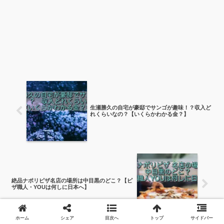
生瀬勝久の自宅が豪邸でサンゴが趣味！？収入ど
れくらいなの？【いくらかわかる金？】
絶品ナポリピザ名店の場所は中目黒のどこ？【ピ
ザ職人・YOUは何しに日本へ】
ホーム
シェア
目次へ
トップ
サイドバー