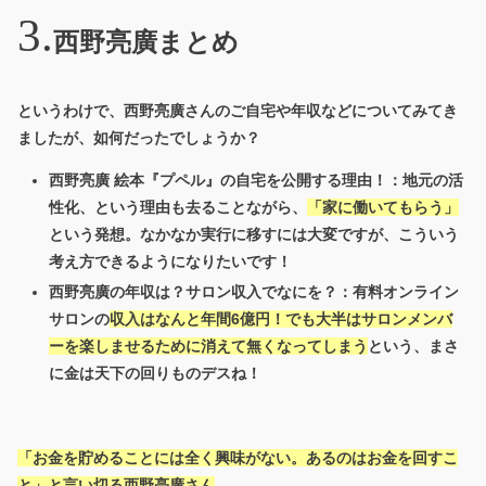
西野亮廣まとめ
というわけで、西野亮廣さんのご自宅や年収などについてみてき
ましたが、如何だったでしょうか？
西野亮廣 絵本『プペル』の自宅を公開する理由！：地元の活
性化、という理由も去ることながら、
「家に働いてもらう」
という発想。なかなか実行に移すには大変ですが、こういう
考え方できるようになりたいです！
西野亮廣の年収は？サロン収入でなにを？：有料オンライン
サロンの
収入はなんと年間6億円！でも大半はサロンメンバ
ーを楽しませるために消えて無くなってしまう
という、まさ
に金は天下の回りものデスね！
「お金を貯めることには全く興味がない。あるのはお金を回すこ
と」と言い切る西野亮廣さん
。