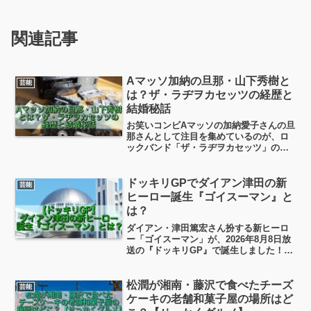
関連記事
Aマッソ加納の旦那・山下秀樹と
芸能
は？ザ・ラヂヲカセッツの経歴と
結婚秘話
お笑いコンビAマッソの加納愛子さんの旦
那さんとして注目を集めているのが、ロ
ックバンド「ザ・ラヂヲカセッツ」のボ
ーカル・ギターを務める山下秀樹さんで
す。芸人とミュージシャンという異色の
組み合わせに、「どんな人？」「経歴
ドッキリGPでダイアン津田の新
芸能
は？」と気になった方も多いのでは？今
ヒーロー誕生『ゴイスーマン』と
日はちょっとそのへん、見ていこうと思
は？
います！
ダイアン・津田篤宏さん扮する新ヒーロ
ー「ゴイスーマン」が、2026年8月8日放
送の『ドッキリGP』で誕生しました！番
組の看板企画「記憶忍者隊 マッサマン」
にダイアン津田さんが初参戦したこの回
で、津田さん専用の特別なヒーローコス
松潤が湘南・藤沢で食べたチーズ
芸能
チュームが用意...
ケーキの老舗和菓子屋の場所はど