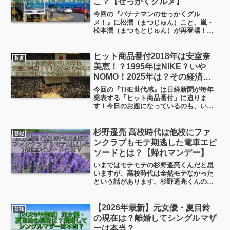
こ？【せっかくグルメ】
今回の『バナナマンのせっかくグル
メ！』に松潤（まつじゅん）こと、嵐・
松本潤（まつもとじゅん）が再登場！湘
南・藤沢の旅〜続編〜 ということで、
藤沢で創業150年を超えるという老舗和菓
子屋で、和菓子屋なのに（「ニノなの
ヒット商品番付2018年は安室奈
報道
に」みたいですね笑）、絶品...
美恵！？1995年はNIKE？いや
NOMO！2025年は？その経済効
果は？【THE世代感】
今回の『THE世代感』は日経新聞が毎年
発表する「ヒット商品番付」に迫りま
す！今日のお題になっているのも、いわ
ゆる「商品」ではありませんね。2018年
は「安○○○○」、1995年は「N○○○」、と
いうことですが、ちょっと見ていきたい
杉野遥亮 高校時代は他校にファ
芸能
と思います。
ンクラブもモテ期逃した電車エピ
ソードとは？【帰れマンデー】
いまではモテモテの杉野遥亮くんだと思
いますが、高校時代は全然モテなかった
という話があります。杉野遥亮くんの出
身高校やファンクラブの存在、自称最大
のモテ期、高校時代の通学電車にまつわ
るエピソードなど、ちょっと見ていきた
【2026年最新】元女優・夏目鈴
芸能
いと思います。
の現在は？離婚してシングルマザ
ーは本当？