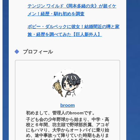
テンジン ワイルド《岡本多緒の夫》が超イケ
メン！経歴・馴れ初めを調査
ボビー・ダルベックに彼女！結婚間近の噂と家
族・経歴を調べてみた【巨人新外人】
プロフィール
broom
初めまして、管理人のbroomです。
子ども会の少年野球から始まり、中学・高
校と６年間、坊主頭で野球部所属、アコギ
にもハマり、大学からオートバイに乗り始
め、途中事故って降りていた時期もありま