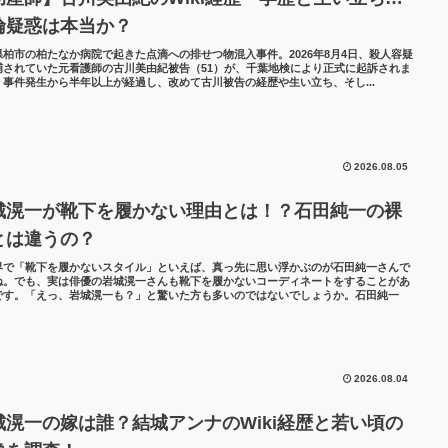
倫疑惑は本当か？
県柏市の柏たなか病院で起きた点滴への排せつ物混入事件。2026年8月4日、殺人容疑
捕されていた元看護師の古川美由紀被告（51）が、千葉地検により正式に起訴されま
。事件発生から半年以上が経過し、改めて古川被告の経歴や生い立ち、そし...
2026.08.05
城滉一が靴下を履かない理由とは！？石田純一の裸
とは違うの？
界で「靴下を履かないスタイル」といえば、真っ先に思い浮かぶのが石田純一さんで
ね。でも、実は俳優の岩城滉一さんも靴下を履かないコーディネートをすることがあ
です。「えっ、岩城滉一も？」と驚いた方も多いのではないでしょうか。石田純一
2026.08.04
城滉一の嫁は誰？結城アンナのWiki経歴と若い頃の