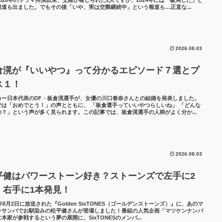
報道も出ました。でもその後「いや、実は交際継続中」という報道も…正直な...
2026.08.03
倉滉が『いいやつ』って分かるエピソード７選とプ
ス１！
カー日本代表のDF・板倉滉選手が、女優の川口春奈さんとの結婚を発表しました。
Sでは「おめでとう！」の声とともに、 「板倉選手っていいやつらしいね」 「どんな
の？」という声が多く見られます。この記事では、板倉滉選手の人柄がよく分か...
2026.08.03
平健はパワーストーン好き？ストーンズで左手に2
・右手に1本発見！
6年8月2日に放送された『Golden SixTONES（ゴールデンストーンズ）』に、あのマ
ンサンバでお馴染みの松平健さんが登場しました！番組の人気企画「マツケンナンバ
本家が参戦するという夢の展開に、SixTONESのメンバ...