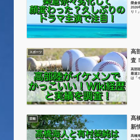
榮倉
202
り！」
高
スポーツ
査
高部
最速
は「
髙
芸能
新
髙橋
か？