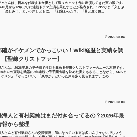
奈々さんは、日本を代表する女優として数々のヒット作に出演してきた実力派です。
6年10月から12年ぶりに連続ドラマ主演を果たすことが発表され、SNSでは 「久しぶ
 「楽しみ！」という声とともに、 「顔変わった？」 「昔と違う気...
2026.08.04
部陸がイケメンでかっこいい！Wiki経歴と実績を調
！【聖隷クリストファー】
陸さんは、2026年夏の甲子園で注目を集める聖隷クリストファーのエース左腕です。
150キロの直球を武器に2年連続で甲子園出場を決めた実力もさることながら、SNSで
イケメン」「かっこいい」「爽やか」といった声も多く見られます。この...
2026.08.03
橋海人と有村架純はまだ付き合ってるの？2026年最
情報から整理
海人さんと有村架純さんの交際状況、気になっている方は多いんじゃないでしょう
2020年のドラマ共演以来、交際が報じられた2人ですが、2024年には「破局した」と