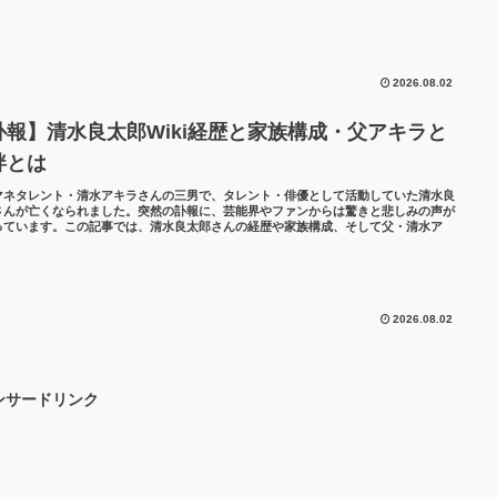
2026.08.02
訃報】清水良太郎Wiki経歴と家族構成・父アキラと
絆とは
マネタレント・清水アキラさんの三男で、タレント・俳優として活動していた清水良
さんが亡くなられました。突然の訃報に、芸能界やファンからは驚きと悲しみの声が
っています。この記事では、清水良太郎さんの経歴や家族構成、そして父・清水ア
2026.08.02
ンサードリンク