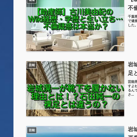
不
千葉
で逮
した
岩
芸能
足
芸能
すよ
るん
さ...
岩
芸能