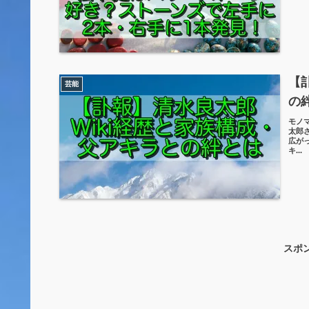
【
芸能
の
モノ
太郎
広が
キ...
スポ