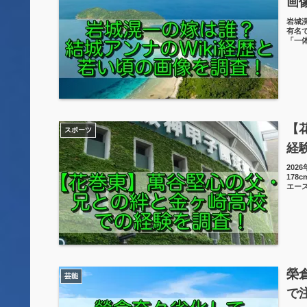
画
岩城
有名
「一
【
スポーツ
経
20
17
エー
榮
芸能
で