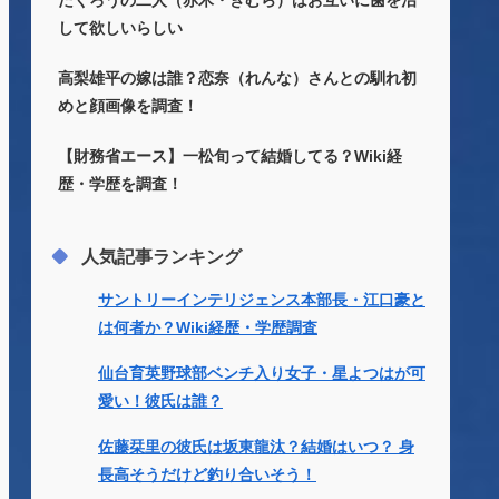
たくろうの二人（赤木・きむら）はお互いに歯を治
して欲しいらしい
高梨雄平の嫁は誰？恋奈（れんな）さんとの馴れ初
めと顔画像を調査！
【財務省エース】一松旬って結婚してる？Wiki経
歴・学歴を調査！
人気記事ランキング
サントリーインテリジェンス本部長・江口豪と
は何者か？Wiki経歴・学歴調査
仙台育英野球部ベンチ入り女子・星よつはが可
愛い！彼氏は誰？
佐藤栞里の彼氏は坂東龍汰？結婚はいつ？ 身
長高そうだけど釣り合いそう！