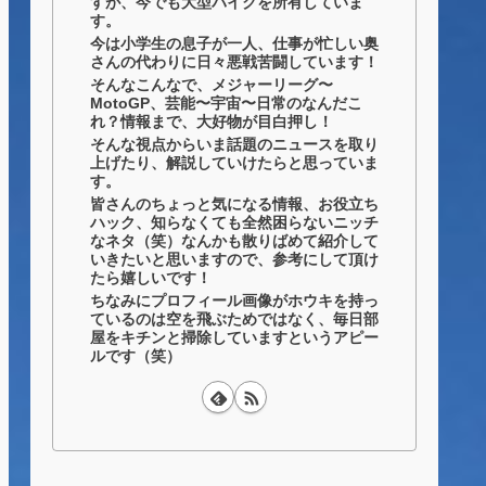
すが、今でも大型バイクを所有していま
す。
今は小学生の息子が一人、仕事が忙しい奥
さんの代わりに日々悪戦苦闘しています！
そんなこんなで、メジャーリーグ〜
MotoGP、芸能〜宇宙〜日常のなんだこ
れ？情報まで、大好物が目白押し！
そんな視点からいま話題のニュースを取り
上げたり、解説していけたらと思っていま
す。
皆さんのちょっと気になる情報、お役立ち
ハック、知らなくても全然困らないニッチ
なネタ（笑）なんかも散りばめて紹介して
いきたいと思いますので、参考にして頂け
たら嬉しいです！
ちなみにプロフィール画像がホウキを持っ
ているのは空を飛ぶためではなく、毎日部
屋をキチンと掃除していますというアピー
ルです（笑）