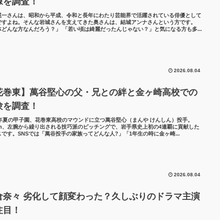
像を調査！
滉一さんは、昭和から平成、令和と長年にわたり芸能界で活躍されている俳優として
ですよね。そんな岩城さんを支えてきた奥さんは、結城アンナさんという方です。
体どんな方なんだろう？」 「若い頃は綺麗だったんじゃない？」と気になる方も多...
2026.08.04
花巻東】萬谷堅心の父・兄との絆と金ヶ崎高校での
験を調査！
26年夏の甲子園、花巻東高校のマウンドに立つ萬谷堅心（まんや けんしん）投手。
8cm、左腕から繰り出される技巧派のピッチングで、岩手県史上初の4連覇に貢献した
スです。SNSでは「萬谷投手の家族ってどんな人?」「1年生の時に金ヶ崎...
2026.08.04
倉奈々 劣化して顔変わった？久しぶりのドラマ主演
注目！