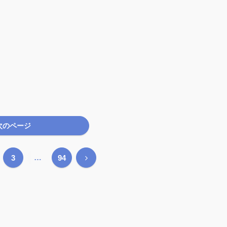
次のページ
…
次
3
94
へ