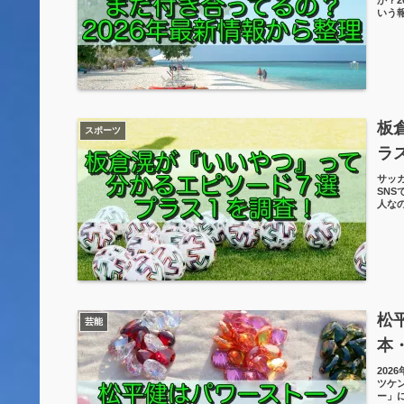
いう
板
スポーツ
ラ
サッ
SN
人な
松
芸能
本
202
ツケ
ー」に