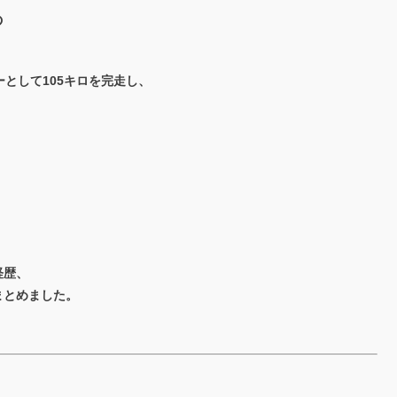
の
ーとして105キロを完走し、
経歴、
まとめました。