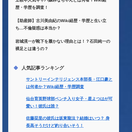
立教卒人気キャバ嬢みなちゃんとは何者？Wiki経
歴・学歴を調査！
【助産師】古川美由紀のWiki経歴・学歴と生い立
ち…不倫疑惑は本当か？
岩城滉一が靴下を履かない理由とは！？石田純一の
裸足とは違うの？
人気記事ランキング
サントリーインテリジェンス本部長・江口豪と
は何者か？Wiki経歴・学歴調査
仙台育英野球部ベンチ入り女子・星よつはが可
愛い！彼氏は誰？
佐藤栞里の彼氏は坂東龍汰？結婚はいつ？ 身
長高そうだけど釣り合いそう！