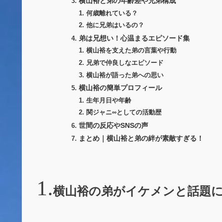
横山裕と弟の年齢差や兄弟構成
何歳離れている？
他に兄弟はいるの？
弟は兄想い！心温まるエピソード集
横山裕を支えた弟の言葉や行動
兄弟で仲良しなエピソード
横山裕が語った弟への思い
横山裕の簡単プロフィール
生年月日や年齢
関ジャニ∞としての活動歴
世間の反応やSNSの声
まとめ｜横山裕と弟の絆が素敵すぎる！
横山裕の弟がイケメンと話題