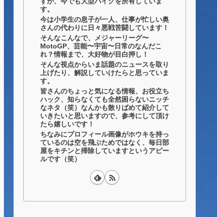
すが、今でも大型バイクを所有していま
す。
今は小学生の息子が一人、仕事が忙しい奥
さんの代わりに日々悪戦苦闘しています！
そんなこんなで、メジャーリーグ〜
MotoGP、芸能〜宇宙〜日常のなんだこ
れ？情報まで、大好物が目白押し！
そんな視点からいま話題のニュースを取り
上げたり、解説していけたらと思っていま
す。
皆さんのちょっと気になる情報、お役立ち
ハック、知らなくても全然困らないニッチ
なネタ（笑）なんかも散りばめて紹介して
いきたいと思いますので、参考にして頂け
たら嬉しいです！
ちなみにプロフィール画像がホウキを持っ
ているのは空を飛ぶためではなく、毎日部
屋をキチンと掃除していますというアピー
ルです（笑）