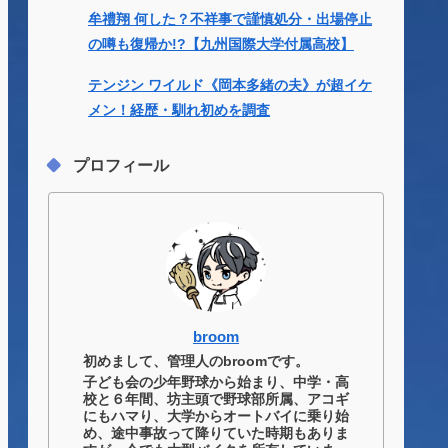
牟禮翔 何した？不祥事で謹慎処分・出場停止
の噂も復帰か!?【九州国際大学付属高校】
テンジン ワイルド《岡本多緒の夫》が超イケ
メン！経歴・馴れ初めを調査
プロフィール
broom
初めまして、管理人のbroomです。
子ども会の少年野球から始まり、中学・高
校と６年間、坊主頭で野球部所属、アコギ
にもハマり、大学からオートバイに乗り始
め、途中事故って降りていた時期もありま