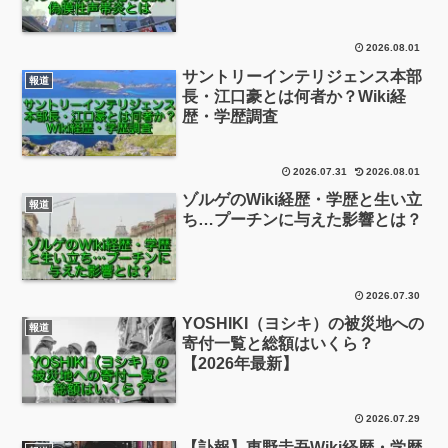
2026.08.01
サントリーインテリジェンス本部
報道
長・江口豪とは何者か？Wiki経
歴・学歴調査
2026.07.31
2026.08.01
ゾルゲのWiki経歴・学歴と生い立
報道
ち…プーチンに与えた影響とは？
2026.07.30
YOSHIKI（ヨシキ）の被災地への
報道
寄付一覧と総額はいくら？
【2026年最新】
2026.07.29
【訃報】東野圭吾Wiki経歴・学歴