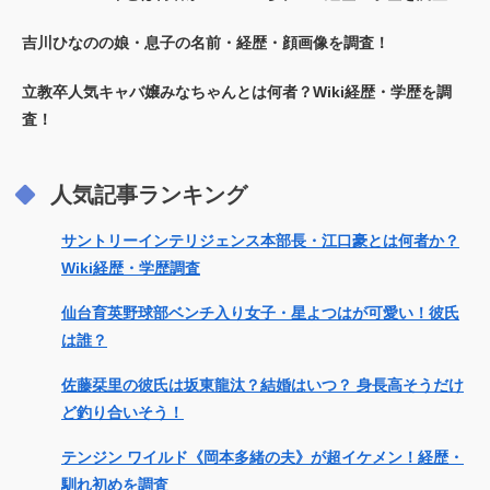
吉川ひなのの娘・息子の名前・経歴・顔画像を調査！
立教卒人気キャバ嬢みなちゃんとは何者？Wiki経歴・学歴を調
査！
人気記事ランキング
サントリーインテリジェンス本部長・江口豪とは何者か？
Wiki経歴・学歴調査
仙台育英野球部ベンチ入り女子・星よつはが可愛い！彼氏
は誰？
佐藤栞里の彼氏は坂東龍汰？結婚はいつ？ 身長高そうだけ
ど釣り合いそう！
テンジン ワイルド《岡本多緒の夫》が超イケメン！経歴・
馴れ初めを調査