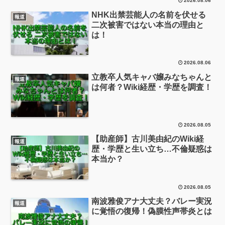
2026.08.06
NHK出禁芸能人の名前を伏せる
報道
二次被害ではない本当の理由と
は！
2026.08.06
立教卒人気キャバ嬢みなちゃんと
報道
は何者？Wiki経歴・学歴を調査！
2026.08.05
【助産師】古川美由紀のWiki経
報道
歴・学歴と生い立ち…不倫疑惑は
本当か？
2026.08.05
南波雅俊アナ大丈夫？バレー実況
報道
に覚悟の復帰！偽膜性声帯炎とは