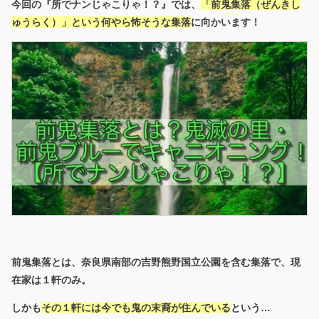
今回の『所でナンじゃこりゃ！？』では、
「前鬼集落（ぜんきし
ゅうらく）」という何やら怖そうな集落
に向かいます！
前鬼集落とは、奈良県南部の吉野熊野国立公園を含む集落で、現
在家は１軒のみ。
しかも
その１軒には今でも鬼の末裔が住んでいる
という…