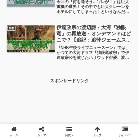
今回の『何を隠そう…ソレが！』は巨大
重機の世界！その中でも巨大クレーンを
ホテルにしてしまった！というなんだソ
レ状態です（笑）今日はこの巨大クレー
ンホテル、どうして？クレーンをホテル
にしたのか？場所はどこ？いくらで泊ま
伊達政宗の渡辺謙・大河『独眼
芸能
れるの？というあたりについて、ちょっ
竜』の再放送・オンデマンドはど
と調べてみました！
こで？【追記：追悼ジェームス三
木】
『NHK午後ライブニュースーン』では、
かつての大河ドラマ『独眼竜政宗』で伊
達政宗公を演じたハリウッド俳優、渡辺
謙（わたなべけん）さんが登場されまし
た。【6月19日追記】本日、この『独眼竜
政宗』の脚本を手掛けました「ジェーム
ス三木」さんご逝去...
スポンサードリンク
ホーム
シェア
目次へ
トップ
サイドバー