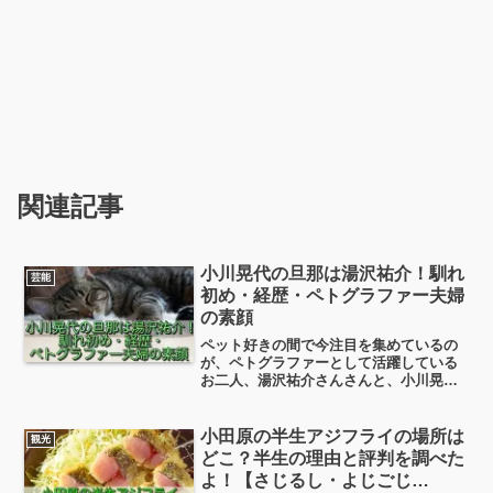
関連記事
小川晃代の旦那は湯沢祐介！馴れ
芸能
初め・経歴・ペトグラファー夫婦
の素顔
ペット好きの間で今注目を集めているの
が、ペトグラファーとして活躍している
お二人、湯沢祐介さんさんと、小川晃代
さんさんです。このお二人、実は仕事の
パートナーであり、人生のパートナー。
夫婦で活動している点も、多くの人の関
小田原の半生アジフライの場所は
観光
心を集めています。今日はそんな素敵な
どこ？半生の理由と評判を調べた
ご夫婦の経歴や馴れ初めについて見てい
よ！【さじるし・よじごじ
きます！