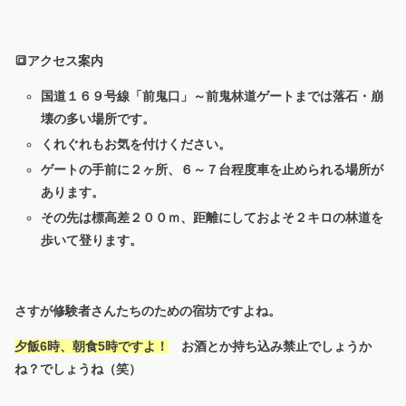
🔳アクセス案内
国道１６９号線「前鬼口」～前鬼林道ゲートまでは落石・崩
壊の多い場所です。
くれぐれもお気を付けください。
ゲートの手前に２ヶ所、６～７台程度車を止められる場所が
あります。
その先は標高差２００ｍ、距離にしておよそ２キロの林道を
歩いて登ります。
さすが修験者さんたちのための宿坊ですよね。
夕飯6時、朝食5時ですよ！
お酒とか持ち込み禁止でしょうか
ね？でしょうね（笑）