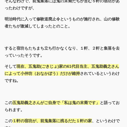
そんなわけで、前鬼集落には鬼の末裔たちが営む５軒の宿坊があ
ったわけですが、
明治時代に入って修験道廃止令というものが施行され、山の修験
者たちが激減してしまったとのこと。
すると宿坊もたちまち立ち行かなくなり、１軒、２軒と集落を去
っていったそうです。
そして
現在、五鬼助(ごきじょ)家の61代目当主、五鬼助義之さん
によって小仲坊（おなかぼう）だけが維持
されているというわけ
ですね。
この
五鬼助義之さんがご自身で「私は鬼の末裔です」
と語ってお
られます。
この
１軒の宿坊が、前鬼集落に残るだた１軒の家
、というわけで