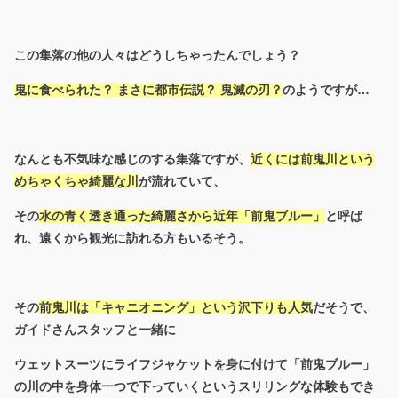
この集落の他の人々はどうしちゃったんでしょう？
鬼に食べられた？ まさに都市伝説？ 鬼滅の刃？
のようですが…
なんとも不気味な感じのする集落ですが、
近くには前鬼川という
めちゃくちゃ綺麗な川
が流れていて、
その
水の青く透き通った綺麗さから近年「前鬼ブルー」
と呼ば
れ、遠くから観光に訪れる方もいるそう。
その
前鬼川は「キャニオニング」という沢下りも人気
だそうで、
ガイドさんスタッフと一緒に
ウェットスーツにライフジャケットを身に付けて「前鬼ブルー」
の川の中を身体一つで下っていくというスリリングな体験もでき