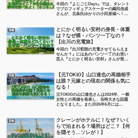
Days】
今回の『よじごじDays』では、タレント
でプロフィギュアスケーターの織田信成
さんが、北条氏ゆかりの小田原城へ！
「腹が減っては戦はできぬ」とばかりに
織田信成さんが向かったのは、小田原の
「半生アジフライ」のお店【さじるし食
とにかく明るい安村の身長・体重
芸能
堂】今日は現地情報や実食レビューの評
は？なぜ裸・パンツ一丁なの？
判をもとに、ゆるく熱を込めてまとめて
【出川の充電旅】
いきます！
今回の『出川哲朗の充電させてもらえま
せんか？』にはあのパンツ一丁のお笑い
芸人『とにかく明るい安村』さんが登場
です！ということで、今日はとにかく明
るい安村さんの身長・体重・経歴・パン
ツ一丁の芸を始めた理由・海外での活躍
【元TOKIO】山口達也の再婚相手
芸能
などなどを、ちょっと見ていきたいと思
は誰？元嫁との現在の関係も気に
います。
なる！
元TOKIOの山口達也さんは2024年、一般
女性との再婚を発表し、当時大きな話題
となりました。また2026年6月には
YouTubeチャンネルを開設し、引退以降
の8年間の生活を公開し始めました。この
記事では、山口達也さんの再婚相手や馴
クレーンがホテルに！なぜ？いく
芸能
れ初め、そして元妻との現在の素敵な関
らで泊まれる？場所はどこ？【何
係についてまとめていきます。
を隠そう…ソレが！】