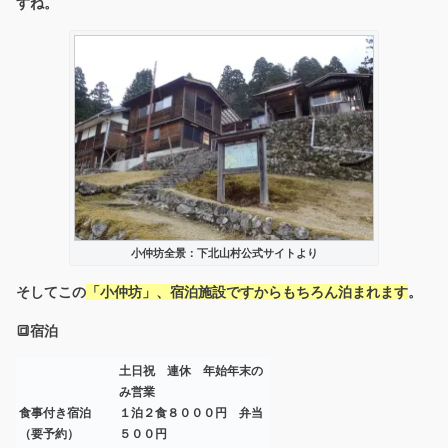
すね。
小仲坊全景：下北山村公式サイトより
そしてこの
「小仲坊」、宿泊施設ですからもちろん泊まれます
。
🔳宿泊
土日祝 連休 年始年末の
み営業
食事付き宿泊
１泊２食８０００円 弁当
（要予約）
５００円