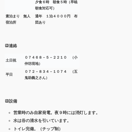
夕食６時 朝食５時（早暁
朝食対応可）
素泊まり 無人
通年 １泊４０００円 布
宿泊所
団あり
🔳連絡
０７４６８－５－２２１０ （小
土日祝
仲坊現地）
０７２－８３４－１０７４ （五
平日
鬼助義之さん）
🔳設備
営業時のみ自家発電。夜９時には消灯します。
水は谷の清水を引いています。
トイレ完備。（チップ制）