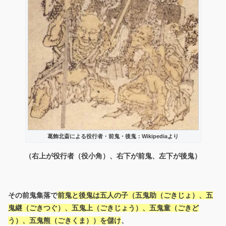
葛飾北斎による役行者・前鬼・後鬼：Wikipediaより
（右上が役行者（役小角）、右下が前鬼、左下が後鬼）
その前鬼集落で
前鬼と後鬼は五人の子（五鬼助（ごきじょ）、五
鬼継（ごきつぐ）、五鬼上（ごきじょう）、五鬼童（ごきど
う）、五鬼熊（ごきくま））を儲け
、