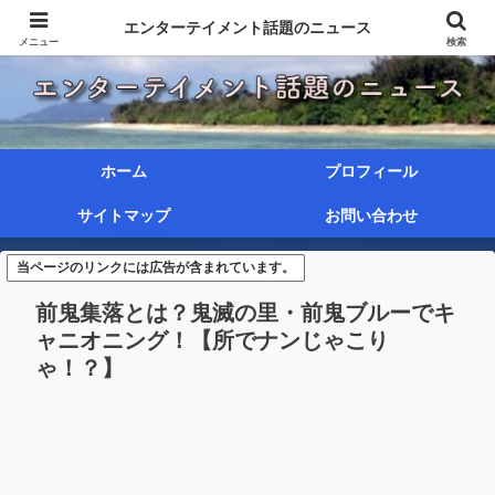
エンターテイメント話題のニュース
メニュー
検索
ホーム
プロフィール
サイトマップ
お問い合わせ
当ページのリンクには広告が含まれています。
前鬼集落とは？鬼滅の里・前鬼ブルーでキ
ャニオニング！【所でナンじゃこり
ゃ！？】