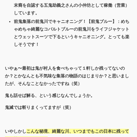
末裔を自認する五鬼助義之さんの小仲坊として稼働（営業）
しています。
前鬼集落の前鬼川でキャニオニング！【前鬼ブルー】：めち
ゃめちゃ綺麗なコバルトブルーの前鬼川をライフジャケット
とウェットスーツで下るというキャニオニング。とっても楽
しそうです！
いやぁ〜最初は鬼が村人を食べちゃって１軒しか残ってないの
か？とかなんとも不気味な集落の物語のはじまりか？と思いまし
たが、そんなことなかったですね（笑）
鬼も話せば解る、という感じなんでしょうか。
鬼滅では斬りまくってますが（笑）
いやしかし
こんな秘境、綺麗な川、いつまでもこの日本に残って