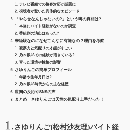
テレビ番組での接客対応が話題に
視聴者が驚いた具体的なエピソード
「やらせなんじゃないの?」という噂の真相は?
本当にバイト経験がないのか調査
番組側の演出はあった?
未経験なのになぜこんなに有能なの？理由を考察
観察力と気配りの才能がすごい
乃木坂46での経験が活きている?
育った環境や性格の影響
さゆりんごの簡単プロフィール
年齢や生年月日は?
乃木坂46時代からの主な経歴
世間の反応やSNSの声
まとめ｜さゆりんごは天性の気配り上手だった！
さゆりんご(松村沙友理)バイト経