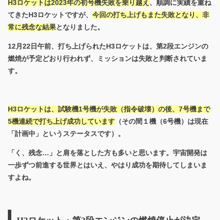
H3ロケットは2023年の初号機失敗を乗り越え
、順調に実績を重ね
てきたH3ロケットですが、
今回の打ち上げもまた失敗となり、非
常に残念な結果
となりました。
12月22日午前、打ち上げられたH3ロケットは、第2段エンジンの
燃焼が予定どおり行われず、ミッションは失敗と判断されていま
す。
H3ロケットは、試験機1号機が失敗（指令破壊）の後、7号機まで
5機連続で打ち上げ成功しています
（その間１機（6号機）は現在
「計画中」というステータスです）。
「く、残念…」と肩を落とした方も多いと思います。宇宙開発は
一歩ずつ前進する世界とはいえ、やはり成功を期待してしまいま
すよね。