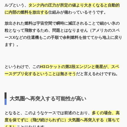
ルブという、
タンク内の圧力が所定の値より大きくなると自動的
に内部の燃料を放出する
仕組みが備わっているそうです。
放出された燃料は宇宙空間で瞬時に減圧されることで細かい氷の
粒となって飛散するため、問題とはなりません（アメリカのスペ
ースXなどの往還機もこの手順で余剰燃料を捨ててから地上に戻り
ます）。
というわけで、この
H3ロケットの第2段エンジンと衛星が、スペ
ースデブリ化するということは無さそう
だと言えるわけですね。
大気圏へ再突入する可能性が高い
となると、このようなケースでは前述のとおり、
多くの場合、
高
度を保てずに（飛び続けられずに）大気圏へ再突入する（落ちて
くる）
ことになります
。