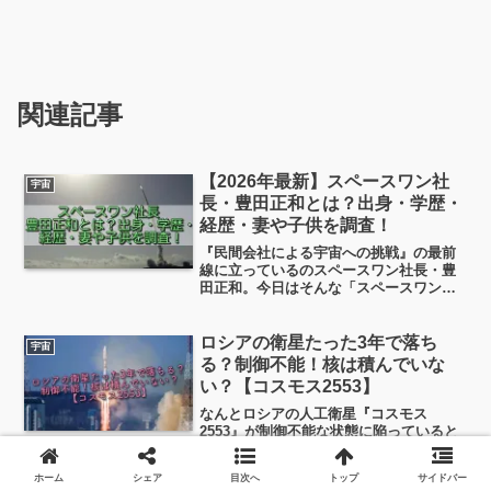
関連記事
【2026年最新】スペースワン社
宇宙
長・豊田正和とは？出身・学歴・
経歴・妻や子供を調査！
『民間会社による宇宙への挑戦』の最前
線に立っているのスペースワン社長・豊
田正和。今日はそんな「スペースワン社
長の豊田正和さんってどんな人？」とい
うテーマで、プロフィールをわかりやす
くまとめました。単なる経歴紹介ではな
ロシアの衛星たった3年で落ち
宇宙
く、その人物像にも迫っていこうと思い
る？制御不能！核は積んでいな
ます。
い？【コスモス2553】
なんとロシアの人工衛星『コスモス
2553』が制御不能な状態に陥っていると
いう報道です！アメリカのベンチャー企
業である宇宙追跡会社『レオラブズ
ホーム
シェア
目次へ
トップ
サイドバー
（LeoLabs）』によると、この１年間、