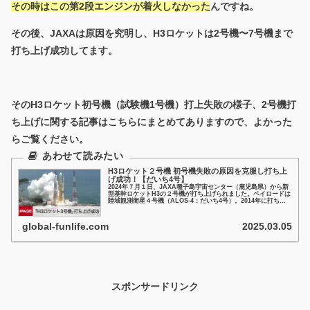
その時はこの第2段エンジンが着火しなかった
んですね。
その後、JAXAは原因を究明し、H3ロケットは2号機〜7号機まで
打ち上げ成功してます。
そのH3ロケット初号機（試験機1号機）打上失敗の様子、2号機打
ち上げに関する記事はこちらにまとめてありますので、よかった
らご覧ください。
H3ロケット２号機 初号機失敗の原因を克服し打ち上
げ成功！【だいち4号】
2024年７月１日、JAXA種子島宇宙センター（鹿児島県）から新
型基幹ロケットH3の２号機が打ち上げられました。ペイロードは
陸域観測衛星４号機（ALOS-4：だいち4号）。2014年に打ち上
げられた「だいち2号」の後継機となり、新技術を取り...
global-funlife.com
2025.03.05
スポンサードリンク