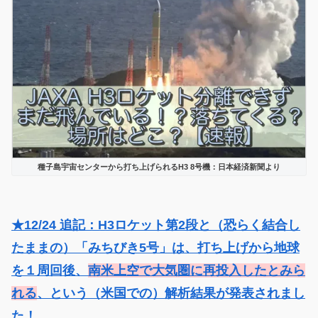
種子島宇宙センターから打ち上げられるH3 8号機：日本経済新聞より
★12/24 追記：H3ロケット第2段と（恐らく結合し
たままの）「みちびき5号」は、打ち上げから地球
を１周回後、
南米上空で大気圏に再投入したとみら
れる
、という（米国での）解析結果が発表されまし
た！