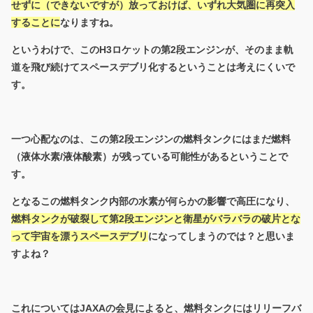
せずに（できないですが）放っておけば、いずれ大気圏に再突入
することに
なりますね。
というわけで、このH3ロケットの第2段エンジンが、そのまま軌
道を飛び続けてスペースデブリ化するということは考えにくいで
す。
一つ心配なのは、この第2段エンジンの燃料タンクにはまだ燃料
（液体水素/液体酸素）が残っている可能性があるということで
す。
となるこの燃料タンク内部の水素が何らかの影響で高圧になり、
燃料タンクが破裂して第2段エンジンと衛星がバラバラの破片とな
って宇宙を漂うスペースデブリ
になってしまうのでは？と思いま
すよね？
これについてはJAXAの会見によると、燃料タンクにはリリーフバ