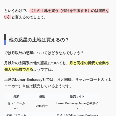
というわけで、
【月の土地を買う（権利を主張する）のは問題な
い】
と言えるのでしょう。
他の惑星の土地は買えるの？
では月以外の惑星についてはどうなんでしょう？
月以外の太陽系の他の惑星についても、
月と同様の解釈で企業や
個人が売買できる
ようですね。
上述のLunar Embassy社では、月と同様、サッカーコート大（１
エーカー）単位で販売しているようです。
分類
値段
販売サイト
月（１エーカ
Lunar Embassy Japan公式サイ
2700円〜
ー）
ト
火星（１エーカ
アメリカのThe Lunar Embassy