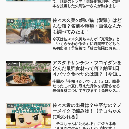
て、話題のドラマ「夫婦別姓刑事」の脚
本を担当した矢島弘一さんが動きました
2026年7月1日、矢島さんは自身のXで
「事実と解釈が捻じ曲げられていて、め
ちゃくちゃ悔しい」と投稿。そして7月5
佐々木久美の飼い猫（愛猫）はど
芸能
日には、Noteで...
んな猫？名前や種類・画像なんか
も調べてみたよ！
今夜は佐々木久美ちゃんが『充電旅』と
『いくらかわかる金』に時間差でどちら
も初出演！予告編で「猫に無限におもち
ゃを買ってしまう」と言っていたので、
あ、猫飼ってるんだ、と。どんな猫？名
前や種類は？画像もあるのかな？と調べ
アスタキサンチン・フコイダンを
スポーツ
てまとめてみました！
含んだ最強食材って何？納豆1日
４パック食べたのは誰？【今知り
たいでしょ！】
今回の『今知りたいでしょ！』は、酷暑
だったこの夏に衰えた身体を復活させる
最強食材について学びます！免疫システ
ム改善のためには、まずは腸内環境改善
のための食物繊維、次いで腸まで生きた
まま届く納豆菌、そして眼・筋肉・肌・
佐々木希の出身は？中卒なの？ノ
芸能
血管の機能を回復させる最強栄養素、の3
ーメイクで編み物！【チコちゃん
種類の食材が紹介されます。
に叱られる】
『チコちゃんに叱られる』に佐々木希
（ささきのぞみ）ちゃんが出演です！