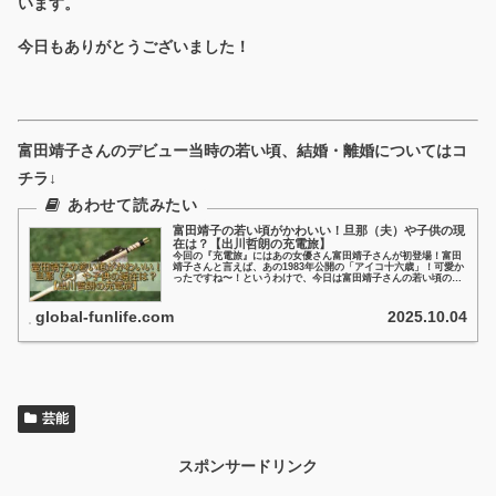
います。
今日もありがとうございました！
富田靖子さんのデビュー当時の若い頃、結婚・離婚についてはコ
チラ↓
富田靖子の若い頃がかわいい！旦那（夫）や子供の現
在は？【出川哲朗の充電旅】
今回の『充電旅』にはあの女優さん富田靖子さんが初登場！富田
靖子さんと言えば、あの1983年公開の「アイコ十六歳」！可愛か
ったですね〜！というわけで、今日は富田靖子さんの若い頃のか
わいい画像や、旦那さん・娘さん、現在の様子など、ちょっと見
ていきたいと思います！
global-funlife.com
2025.10.04
芸能
スポンサードリンク