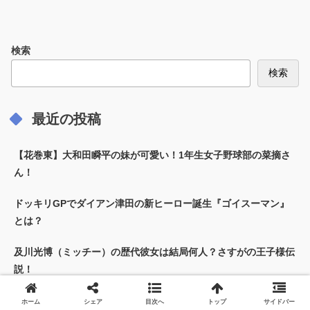
検索
検索
最近の投稿
【花巻東】大和田瞬平の妹が可愛い！1年生女子野球部の菜摘さ
ん！
ドッキリGPでダイアン津田の新ヒーロー誕生『ゴイスーマン』
とは？
及川光博（ミッチー）の歴代彼女は結局何人？さすがの王子様伝
説！
レインボー池田は母親のことが大好きすぎてやばいらしいｗ
ホーム
シェア
目次へ
トップ
サイドバー