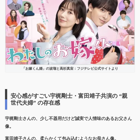
「お嫁くん婚」の波瑠と高杉真宙：フジテレビ公式サイトより
安心感がすごい宇梶剛士・富田靖子共演の “親
世代夫婦” の存在感
宇梶剛士さんの、少し不器用だけど誠実で人情味のあるお父さん
像。
富田靖子さんの、柔らかくて包み込むようなお母さん像。