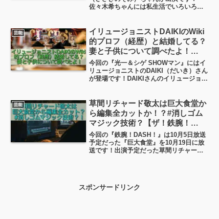
佐々木希ちゃんには私生活でいろいろと
有ったわけですが、すごいですよね！乗
り越えた感じがしますよね？「旦那さん
をめぐるあの事件」が起きた時には、誰
イリュージョニストDAIKIのWiki
芸能
しも【離婚】というワードが頭...
的プロフ（経歴）と結婚してる？
妻と子供について調べたよ！
【SHOWマン】
今回の『光一＆シゲ SHOWマン』にはイ
リュージョニストのDAIKI（だいき）さん
が登場です！DAIKIさんのイリュージョン
はスピード感があってスゴイですよね！
美女が現れては消え、箱に入ったと思っ
たらDAIKIさんに変わっていたりして、も
草間リチャード敬太は巨大食堂か
芸能
う...
ら編集全カットか！？#消しゴム
マジック技術？【ザ！鉄腕！
DASH！】
今回の『鉄腕！DASH！』は10月5日放送
予定だった『巨大食堂』を10月19日に放
送です！出演予定だった草間リチャード
敬太さん部分は『全カット』の編集が施
されるのでは？と思いますが…というこ
とで、このある人物の「全カット編集」
ってどんな風にやるんでしょうか？「消
スポンサードリンク
しゴムマジック」って簡単なんでしょう
か？