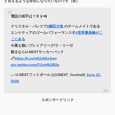
と言えるような存在になりたいものです（笑）
電話の相手は？🤙📱📲
クリスタル・パレスで
#鎌田大地
のチームメイトである
エンケティアのゴールパフォーマンス🤙
#世界最高峰がこ
こにある
今最も熱いプレミアリーグ/ラ・リーガ
観るならU-NEXTサッカーパック
🔗
https://t.co/rAUz0AxAqn
pic.twitter.com/7t1wHh2B2e
— U-NEXTフットボール (@UNEXT_football)
June 21,
2026
スポンサードリンク