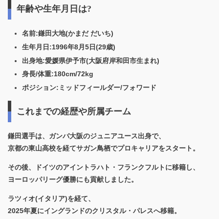
年齢や生年月日は?
名前
:鎌田大地(かまだ だいち)
生年月日
:1996年8月5日(29歳)
出身地
:愛媛県伊予市(大阪府岸和田市生まれ)
身長/体重
:180cm/72kg
ポジション
:ミッドフィールダー/フォワード
これまでの経歴や所属チーム
鎌田選手は、ガンバ大阪のジュニアユース出身で、
京都の東山高校を経てサガン鳥栖でプロキャリアをスタート。
その後、ドイツのアイントラハト・フランクフルトに移籍し、
ヨーロッパリーグ優勝にも貢献しました。
ラツィオ(イタリア)を経て、
2025年夏にイングランドのクリスタル・パレスへ移籍。