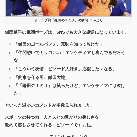
オランダ戦「鎌田の１ミリ」の瞬間：Izaより
鎌田選手の電話ポーズは、SNSでも大きな話題になっています。
「鎌田のゴールパフォ、意味を知って泣けた」
「仲間想いでカッコいい！エンケティアも喜んでるだろう
な」
「こういう友情エピソード大好き。応援したくなる」
「約束を守る男、鎌田大地」
「『鎌田の１ミリ』は笑ったけど、エンケティアには泣け
た！」
といった温かいコメントが多数見られました。
スポーツの持つ力、人と人との繋がりの美しさを
改めて感じさせてくれるエピソードですよね。
スポンサードリンク