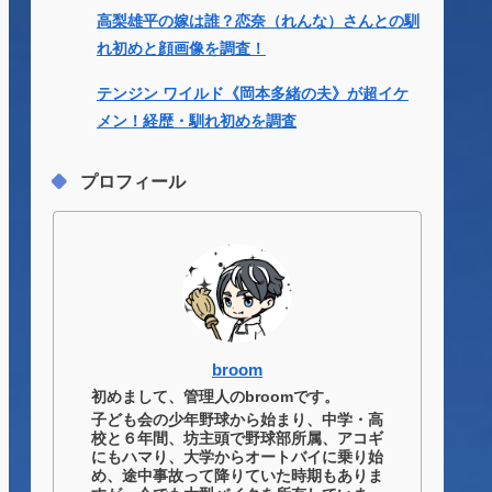
高梨雄平の嫁は誰？恋奈（れんな）さんとの馴
れ初めと顔画像を調査！
テンジン ワイルド《岡本多緒の夫》が超イケ
メン！経歴・馴れ初めを調査
プロフィール
broom
初めまして、管理人のbroomです。
子ども会の少年野球から始まり、中学・高
校と６年間、坊主頭で野球部所属、アコギ
にもハマり、大学からオートバイに乗り始
め、途中事故って降りていた時期もありま