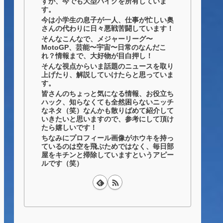
すが、今でも大型バイクを所有していま
す。
今は小学生の息子が一人、仕事が忙しい奥
さんの代わりに日々悪戦苦闘しています！
そんなこんなで、メジャーリーグ〜
MotoGP、芸能〜宇宙〜日常のなんだこ
れ？情報まで、大好物が目白押し！
そんな視点からいま話題のニュースを取り
上げたり、解説していけたらと思っていま
す。
皆さんのちょっと気になる情報、お役立ち
ハック、知らなくても全然困らないニッチ
なネタ（笑）なんかも散りばめて紹介して
いきたいと思いますので、参考にして頂け
たら嬉しいです！
ちなみにプロフィール画像がホウキを持っ
ているのは空を飛ぶためではなく、毎日部
屋をキチンと掃除していますというアピー
ルです（笑）