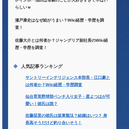
レインボー池田は母親のことが大好きすぎてやばい
らしいｗ
瀬戸康史はなぜ絵がうまい？Wiki経歴・学歴を調
査！
佐藤大介とは何者か？ジャングリア副社長のWiki経
歴・学歴を調査！
人気記事ランキング
サントリーインテリジェンス本部長・江口豪と
は何者か？Wiki経歴・学歴調査
仙台育英野球部ベンチ入り女子・星よつはが可
愛い！彼氏は誰？
佐藤栞里の彼氏は坂東龍汰？結婚はいつ？ 身
長高そうだけど釣り合いそう！