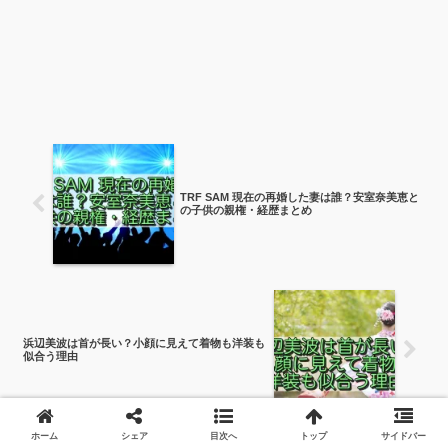
TRF SAM 現在の再婚した妻は誰？安室奈美恵と
の子供の親権・経歴まとめ
浜辺美波は首が長い？小顔に見えて着物も洋装も
似合う理由
ホーム
シェア
目次へ
トップ
サイドバー