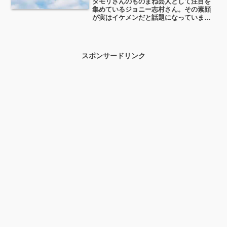
タモリさんのものまね芸人として注目を
集めているジョニー志村さん。その素顔
が実はイケメンだと話題になっていま
す。また、早稲田大学中退という学歴を
持つタモリさんのものまねをしているだ
けに、ジョニー志村さん自身の学歴や経
歴も気になりますよね。この...
スポンサードリンク