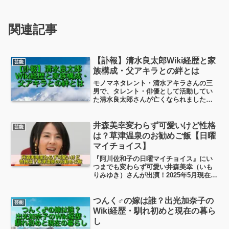
関連記事
【訃報】清水良太郎Wiki経歴と家
芸能
族構成・父アキラとの絆とは
モノマネタレント・清水アキラさんの三
男で、タレント・俳優として活動してい
た清水良太郎さんが亡くなられました。
突然の訃報に、芸能界やファンからは驚
きと悲しみの声が広がっています。この
記事では、清水良太郎さんの経歴や家族
井森美幸変わらず可愛いけど性格
芸能
構成、そして父・清水アキ...
は？草津温泉のお勧めご飯【日曜
マイチョイス】
『阿川佐和子の日曜マイチョイス』にい
つまでも変わらず可愛い井森美幸（いも
りみゆき）さんが出演！2025年5月現在で
56歳ですよ。信じられない美貌ですね！
そんな井森美幸さんが草津温泉に」降
臨！いままであまりバラエティでしゃべ
つんく♂の嫁は誰？出光加奈子の
芸能
っているところを拝...
Wiki経歴・馴れ初めと現在の暮ら
し