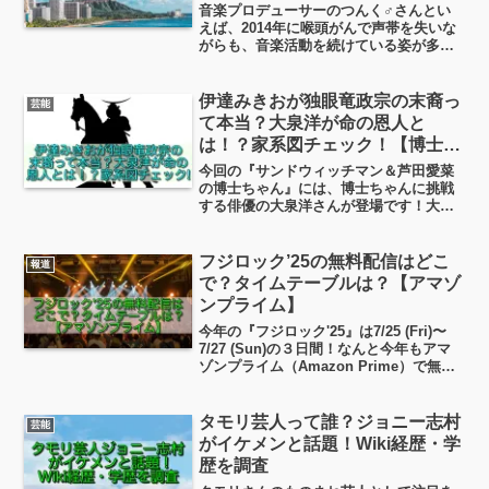
音楽プロデューサーのつんく♂さんとい
えば、2014年に喉頭がんで声帯を失いな
がらも、音楽活動を続けている姿が多く
の人々に感動を与えています。そんなつ
んく♂さんを支える奥さん・出光加奈子
さんについて、 「あの出光興産の令嬢な
伊達みきおが独眼竜政宗の末裔っ
芸能
の？」 「どんな経...
て本当？大泉洋が命の恩人と
は！？家系図チェック！【博士ち
ゃん】
今回の『サンドウィッチマン＆芦田愛菜
の博士ちゃん』には、博士ちゃんに挑戦
する俳優の大泉洋さんが登場です！大泉
洋さんと伊達みきおさんは、なんと祖先
の代からの知り合い！？ということで、
伊達みきおさんと大泉洋さんの家系につ
フジロック’25の無料配信はどこ
報道
いてちょっとだけ遡ってみました！良か
で？タイムテーブルは？【アマゾ
ったら最後まで見ていってくださいね！
ンプライム】
今年の『フジロック'25』は7/25 (Fri)〜
7/27 (Sun)の３日間！なんと今年もアマ
ゾンプライム（Amazon Prime）で無料
配信です！無料配信のタイムテーブルや
配信チャンネルのリンクやについて書き
ましたので、気になる方は見て行ってく
タモリ芸人って誰？ジョニー志村
芸能
ださると嬉しいです！
がイケメンと話題！Wiki経歴・学
歴を調査