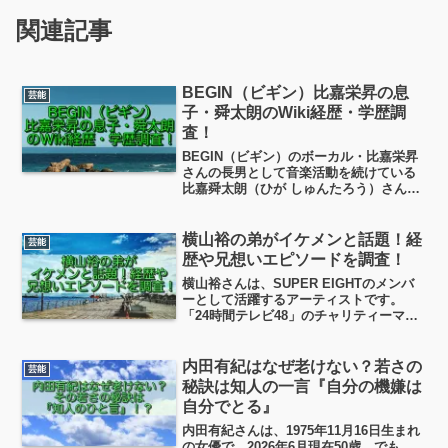
関連記事
BEGIN（ビギン）比嘉栄昇の息
芸能
子・舜太朗のWiki経歴・学歴調
査！
BEGIN（ビギン）のボーカル・比嘉栄昇
さんの長男として音楽活動を続けている
比嘉舜太朗（ひが しゅんたろう）さん
が、近年注目を集めています。「結の
唄」などの楽曲で知られる沖縄出身バン
ドHoRookies（ホルキーズ）のドラマー
横山裕の弟がイケメンと話題！経
芸能
＆ボーカルとし...
歴や兄想いエピソードを調査！
横山裕さんは、SUPER EIGHTのメンバ
ーとして活躍するアーティストです。
「24時間テレビ48」のチャリティーマラ
ソンでは105キロを完走し、話題になりま
した。そんな横山さんには2人の弟がお
り、特に三男の充さんとのエピソードが
内田有紀はなぜ老けない？若さの
芸能
SNSで「イケメン」「心温まる」と注目
秘訣は知人の一言『自分の機嫌は
を集めているんです。
自分でとる』
内田有紀さんは、1975年11月16日生まれ
の女優で、2026年6月現在50歳。でも、