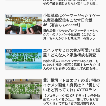
その年齢を感じさせない若々しさと美し
さで多くの人を魅了し続けています。
SNSでは「なぜこんなに老けないの？」
といった驚きの声が絶えません。この記
小坂菜緒はゲーマーだった？ゲー
芸能
事では、内田有紀さんの若さの秘密や美
ム実況生配信もこなす日向坂
容法について詳しくまとめました。
46【有吉ぃぃeeeee!】
日向坂46（ひなたざかフォーティーシッ
クス）のメンバー小坂菜緒（こさかな
お）ちゃんがテレビ東京の「有吉ぃぃ
eeeee!」に出演！MCの有吉弘行（ありよ
しひろいき）さんがゲストのお宅に乗り
込んでTVゲームをやりまくるという設定
エハラマサヒロの嫁が可愛いと話
芸能
の、サブタイトル...
題！どんな人？家族構成も調査！
お笑い芸人のエハラマサヒロさんは、も
のまねや漫談で幅広く活躍する一方で、5
人の子どもを持つ父親としての顔も持っ
ています。この記事では、エハラマサヒ
ロさんの妻・千鶴さんのプロフィールや
二人の馴れ初め、さらに5人の子どもたち
豊川悦司（トヨエツ）の若い頃の
芸能
を含む家族構成についても詳しく調べて
イケメン画像！身長は？『愛して
まとめました！
いると言ってくれ』のプロラン評
価が気になる！
【プロラン・KING OF ドラマ】の予告動
画でハッとするのは…『愛していると言
ってくれ』ですね！昔の豊川悦司さんは