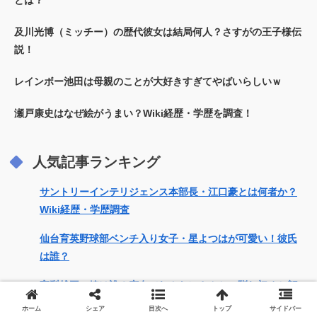
及川光博（ミッチー）の歴代彼女は結局何人？さすがの王子様伝
説！
レインボー池田は母親のことが大好きすぎてやばいらしいｗ
瀬戸康史はなぜ絵がうまい？Wiki経歴・学歴を調査！
人気記事ランキング
サントリーインテリジェンス本部長・江口豪とは何者か？
Wiki経歴・学歴調査
仙台育英野球部ベンチ入り女子・星よつはが可愛い！彼氏
は誰？
高梨雄平の嫁は誰？恋奈（れんな）さんとの馴れ初めと顔
画像を調査！
ホーム
シェア
目次へ
トップ
サイドバー