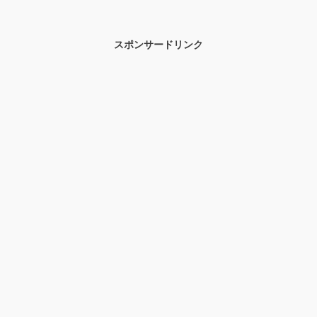
ほんとイケメンだったんですよ！トヨエ
ツの若い頃のイケメンっぷりや身長、
「愛していると言ってくれ」について見
ていきたいと思います！
スポンサードリンク