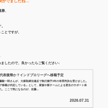
判決がでましたね…
連勝、
す。
うことですが、
？
ましたので、良かったらご覧ください↓
で代表復帰か？インドプロリーグへ移籍予定
藤駿一郎さんが、大麻取締法違反で執行猶予3年の有罪判決を受けました。
グ移籍が内定している」として、家族や新チームによる更生のサポート体
。ここで気になるのが、佐藤...
2026.07.31