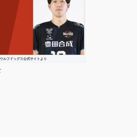
ウルフドッグス公式サイトより
て
、