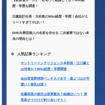
【財務省エース】一松旬って結婚してる？Wiki経
歴・学歴を調査！
日建設計社長・大松敦のWiki経歴・学歴！会社がエ
リートすぎてやばい！
NHK出禁芸能人の名前を伏せる 二次被害ではない本
当の理由とは！
人気記事ランキング
サントリーインテリジェンス本部長・江口豪と
は何者か？Wiki経歴・学歴調査
仙台育英野球部ベンチ入り女子・星よつはが可
愛い！彼氏は誰？
佐藤栞里の彼氏は坂東龍汰？結婚はいつ？ 身
長高そうだけど釣り合いそう！