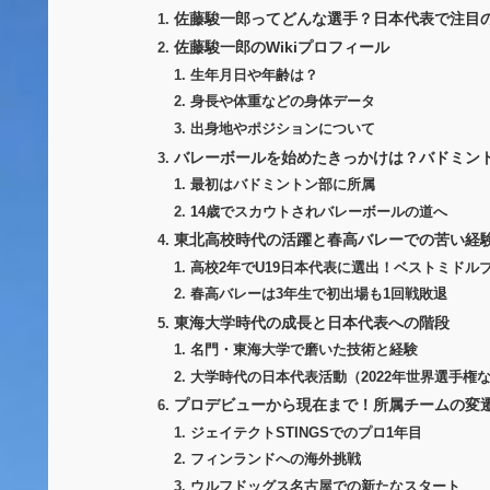
佐藤駿一郎ってどんな選手？日本代表で注目の
佐藤駿一郎のWikiプロフィール
生年月日や年齢は？
身長や体重などの身体データ
出身地やポジションについて
バレーボールを始めたきっかけは？バドミン
最初はバドミントン部に所属
14歳でスカウトされバレーボールの道へ
東北高校時代の活躍と春高バレーでの苦い経
高校2年でU19日本代表に選出！ベストミドル
春高バレーは3年生で初出場も1回戦敗退
東海大学時代の成長と日本代表への階段
名門・東海大学で磨いた技術と経験
大学時代の日本代表活動（2022年世界選手権
プロデビューから現在まで！所属チームの変
ジェイテクトSTINGSでのプロ1年目
フィンランドへの海外挑戦
ウルフドッグス名古屋での新たなスタート