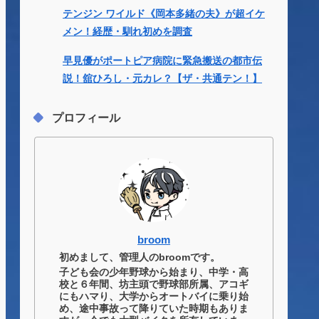
テンジン ワイルド《岡本多緒の夫》が超イケ
メン！経歴・馴れ初めを調査
早見優がポートピア病院に緊急搬送の都市伝
説！舘ひろし・元カレ？【ザ・共通テン！】
プロフィール
broom
初めまして、管理人のbroomです。
子ども会の少年野球から始まり、中学・高
校と６年間、坊主頭で野球部所属、アコギ
にもハマり、大学からオートバイに乗り始
め、途中事故って降りていた時期もありま