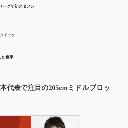
ズリーグで初スタメン
とクイック
した選手
本代表で注目の205cmミドルブロッ