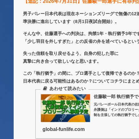
【追記：2026年7月31日】佐藤駿一郎選手に有罪
男子バレー日本代表は現在ネーションズリーグで無傷の12
準決勝に進出しています（8月1日夜試合開始）。
そんな中、佐藤選手への判決は、拘禁1年・執行猶予3年で
「少し羽目を外しすぎた」との反省の弁を述べているとい
失った信頼を取り戻せるよう、自身の犯した罪に
真摯に向き合って欲しいなと思います。
この「執行猶予」の間に、プロ選手として復帰できるのか
日本代表に戻る可能性はあるのか？についてコチラにまとめ
佐藤駿一郎 執行猶予
元バレーボール日本代表の佐
弁護側は「インドのプロリー
制を主張しての執行猶予でした
global-funlife.com