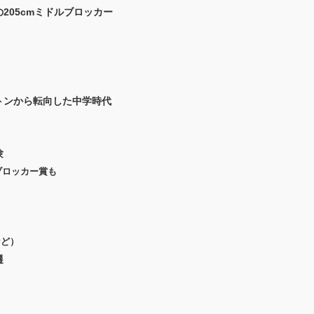
205cmミドルブロッカー
トンから転向した中学時代
験
ブロッカー賞も
など）
遷