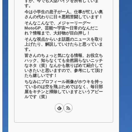
すが、今でも大型バイクを所有していま
す。
今は小学生の息子が一人、仕事が忙しい奥
さんの代わりに日々悪戦苦闘しています！
そんなこんなで、メジャーリーグ〜
MotoGP、芸能〜宇宙〜日常のなんだこ
れ？情報まで、大好物が目白押し！
そんな視点からいま話題のニュースを取り
上げたり、解説していけたらと思っていま
す。
皆さんのちょっと気になる情報、お役立ち
ハック、知らなくても全然困らないニッチ
なネタ（笑）なんかも散りばめて紹介して
いきたいと思いますので、参考にして頂け
たら嬉しいです！
ちなみにプロフィール画像がホウキを持っ
ているのは空を飛ぶためではなく、毎日部
屋をキチンと掃除していますというアピー
ルです（笑）