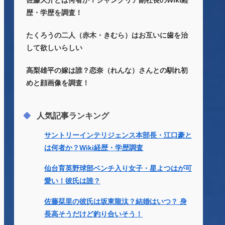
佐藤大介とは何者か？ジャングリア副社長のWiki経
歴・学歴を調査！
たくろうの二人（赤木・きむら）はお互いに歯を治
して欲しいらしい
高梨雄平の嫁は誰？恋奈（れんな）さんとの馴れ初
めと顔画像を調査！
人気記事ランキング
サントリーインテリジェンス本部長・江口豪と
は何者か？Wiki経歴・学歴調査
仙台育英野球部ベンチ入り女子・星よつはが可
愛い！彼氏は誰？
佐藤栞里の彼氏は坂東龍汰？結婚はいつ？ 身
長高そうだけど釣り合いそう！