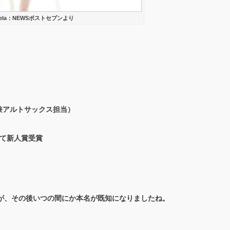
ela：NEWSポストセブンより
.兼アルトサックス担当）
にて新人賞受賞
したが、その後いつの間にか本名が既知になりましたね。