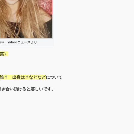
hela：Yahooニュースより
（笑）
は誰？ 出身は？などなど
について
付き合い頂けると嬉しいです。