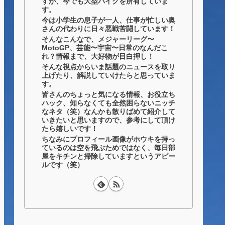
すが、今でも大型バイクを所有していま
す。
今は小学生の息子が一人、仕事が忙しい奥
さんの代わりに日々悪戦苦闘しています！
そんなこんなで、メジャーリーグ〜
MotoGP、芸能〜宇宙〜日常のなんだこ
れ？情報まで、大好物が目白押し！
そんな視点からいま話題のニュースを取り
上げたり、解説していけたらと思っていま
す。
皆さんのちょっと気になる情報、お役立ち
ハック、知らなくても全然困らないニッチ
なネタ（笑）なんかも散りばめて紹介して
いきたいと思いますので、参考にして頂け
たら嬉しいです！
ちなみにプロフィール画像がホウキを持っ
ているのは空を飛ぶためではなく、毎日部
屋をキチンと掃除していますというアピー
ルです（笑）