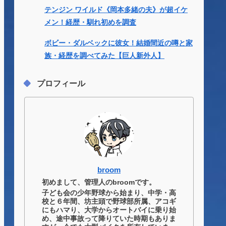
テンジン ワイルド《岡本多緒の夫》が超イケ
メン！経歴・馴れ初めを調査
ボビー・ダルベックに彼女！結婚間近の噂と家
族・経歴を調べてみた【巨人新外人】
プロフィール
broom
初めまして、管理人のbroomです。
子ども会の少年野球から始まり、中学・高
校と６年間、坊主頭で野球部所属、アコギ
にもハマり、大学からオートバイに乗り始
め、途中事故って降りていた時期もありま